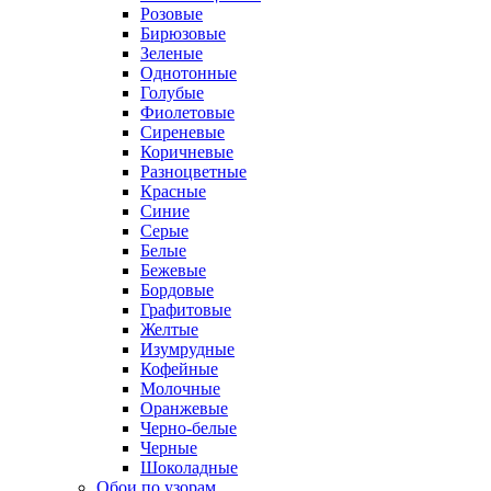
Розовые
Бирюзовые
Зеленые
Однотонные
Голубые
Фиолетовые
Сиреневые
Коричневые
Разноцветные
Красные
Синие
Серые
Белые
Бежевые
Бордовые
Графитовые
Желтые
Изумрудные
Кофейные
Молочные
Оранжевые
Черно-белые
Черные
Шоколадные
Обои по узорам