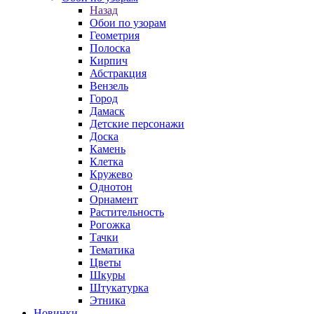
Назад
Обои по узорам
Геометрия
Полоска
Кирпич
Абстракция
Вензель
Город
Дамаск
Детские персонажи
Доска
Камень
Клетка
Кружево
Однотон
Орнамент
Растительность
Рогожка
Тачки
Тематика
Цветы
Шкуры
Штукатурка
Этника
Новинки