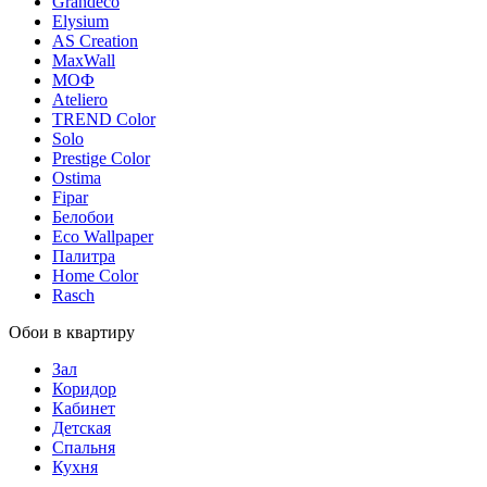
Grandeco
Elysium
AS Creation
MaxWall
МОФ
Ateliero
TREND Color
Solo
Prestige Color
Ostima
Fipar
Белобои
Eco Wallpaper
Палитра
Home Color
Rasch
Обои в квартиру
Зал
Коридор
Кабинет
Детская
Спальня
Кухня