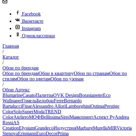
Facebook
Вконтакте
Instagram
Одноклассники
Главная
/
Каталог
/
Обои по брендам
Обои по брендам
Обои в квартиру
Обои по странам
Обои по
стилям
Обои по цветам
Обои по узорам
/
Обои Артекс
Blumarine
Casato
Палитра
OVK Design
Borastapeter
Eco
Wallpaper
Гомель
Белобои
Ferre
Bernardo
Bartalucci
Fipar
Alessandro Allori
Lamborghini
Ostima
Prestige
Color
Solo
SuperModa
TREND
Color
Ateliero
МОФ
Bellissima
Sirpi
Маякпринт
Аспект Ру
Andrea
Rossi
AS
Creation
Elysium
Grandeco
Индустрия
Marburg
Murella
MIR
Victoria
Stenova
Erismann
EuroDecor
Prima