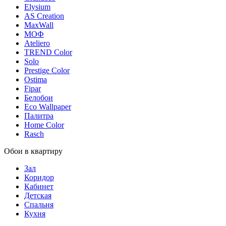
Elysium
AS Creation
MaxWall
МОФ
Ateliero
TREND Color
Solo
Prestige Color
Ostima
Fipar
Белобои
Eco Wallpaper
Палитра
Home Color
Rasch
Обои в квартиру
Зал
Коридор
Кабинет
Детская
Спальня
Кухня