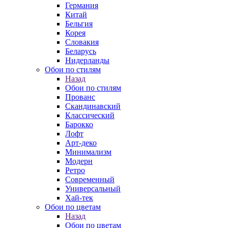
Германия
Китай
Бельгия
Корея
Словакия
Беларусь
Нидерланды
Обои по стилям
Назад
Обои по стилям
Прованс
Скандинавский
Классический
Барокко
Лофт
Арт-деко
Минимализм
Модерн
Ретро
Современный
Универсальный
Хай-тек
Обои по цветам
Назад
Обои по цветам