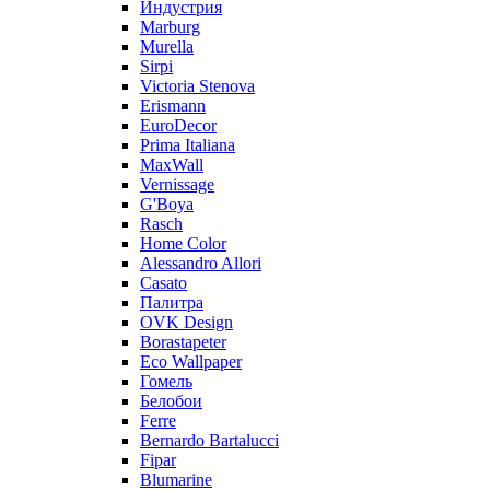
Индустрия
Marburg
Murella
Sirpi
Victoria Stenova
Erismann
EuroDecor
Prima Italiana
MaxWall
Vernissage
G'Boya
Rasch
Home Color
Alessandro Allori
Casato
Палитра
OVK Design
Borastapeter
Eco Wallpaper
Гомель
Белобои
Ferre
Bernardo Bartalucci
Fipar
Blumarine