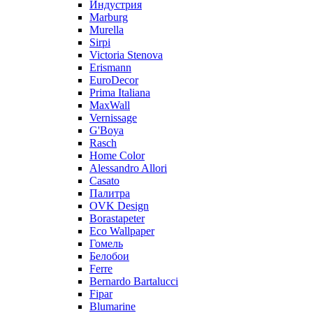
Индустрия
Marburg
Murella
Sirpi
Victoria Stenova
Erismann
EuroDecor
Prima Italiana
MaxWall
Vernissage
G'Boya
Rasch
Home Color
Alessandro Allori
Casato
Палитра
OVK Design
Borastapeter
Eco Wallpaper
Гомель
Белобои
Ferre
Bernardo Bartalucci
Fipar
Blumarine