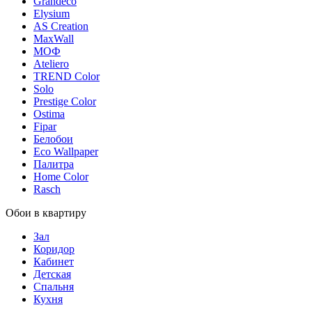
Grandeco
Elysium
AS Creation
MaxWall
МОФ
Ateliero
TREND Color
Solo
Prestige Color
Ostima
Fipar
Белобои
Eco Wallpaper
Палитра
Home Color
Rasch
Обои в квартиру
Зал
Коридор
Кабинет
Детская
Спальня
Кухня