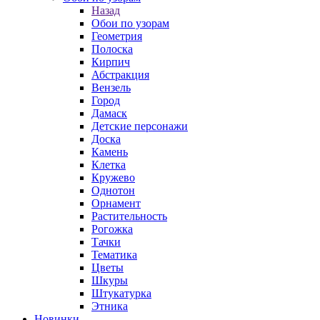
Назад
Обои по узорам
Геометрия
Полоска
Кирпич
Абстракция
Вензель
Город
Дамаск
Детские персонажи
Доска
Камень
Клетка
Кружево
Однотон
Орнамент
Растительность
Рогожка
Тачки
Тематика
Цветы
Шкуры
Штукатурка
Этника
Новинки