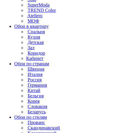
SuperModa
TREND Color
Ateliero
МОФ
Обои в квартиру
Спальня
Кухня
Детская
Зал
Коридор
Кабинет
Обои по странам
Швеция
Италия
Россия
Германия
Китай
Бельгия
Корея
Словакия
Беларусь
Обои по стилям
Прованс
Скандинавский