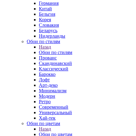
Германия
Китай
Бельгия
Корея
Словакия
Беларусь
Нидерланды
Обои по стилям
Назад
Обои по стилям
Прованс
Скандинавский
Классический
Барокко
Лофт
Арт-деко
Минимализм
Модерн
Ретро
Современный
Универсальный
Хай-тек
Обои по цветам
Назад
Обои по цветам