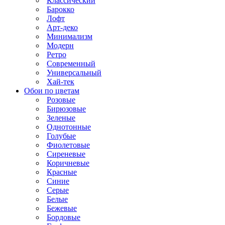
Классический
Барокко
Лофт
Арт-деко
Минимализм
Модерн
Ретро
Современный
Универсальный
Хай-тек
Обои по цветам
Розовые
Бирюзовые
Зеленые
Однотонные
Голубые
Фиолетовые
Сиреневые
Коричневые
Красные
Синие
Серые
Белые
Бежевые
Бордовые