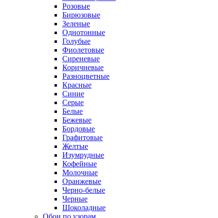
Розовые
Бирюзовые
Зеленые
Однотонные
Голубые
Фиолетовые
Сиреневые
Коричневые
Разноцветные
Красные
Синие
Серые
Белые
Бежевые
Бордовые
Графитовые
Желтые
Изумрудные
Кофейные
Молочные
Оранжевые
Черно-белые
Черные
Шоколадные
Обои по узорам