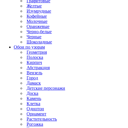
Графитовые
Желтые
Изумрудные
Кофейные
Молочные
Оранжевые
Черно-белые
Черные
Шоколадные
Обои по узорам
Геометрия
Полоска
Кирпич
Абстракция
Вензель
Город
Дамаск
Детские персонажи
Доска
Камень
Клетка
Однотон
Орнамент
Растительность
Рогожка