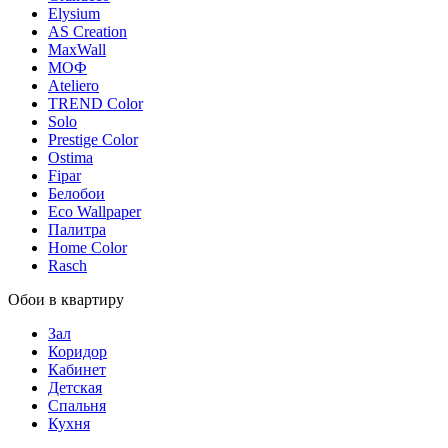
Elysium
AS Creation
MaxWall
МОФ
Ateliero
TREND Color
Solo
Prestige Color
Ostima
Fipar
Белобои
Eco Wallpaper
Палитра
Home Color
Rasch
Обои в квартиру
Зал
Коридор
Кабинет
Детская
Спальня
Кухня