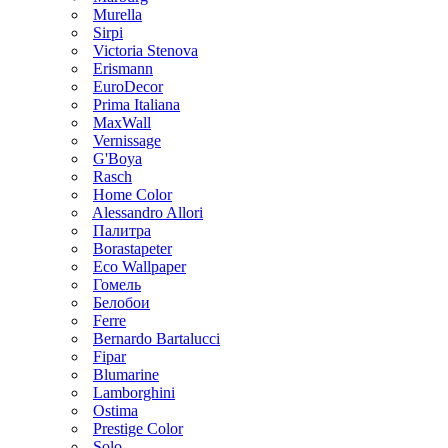
Murella
Sirpi
Victoria Stenova
Erismann
EuroDecor
Prima Italiana
MaxWall
Vernissage
G'Boya
Rasch
Home Color
Alessandro Allori
Палитра
Borastapeter
Eco Wallpaper
Гомель
Белобои
Ferre
Bernardo Bartalucci
Fipar
Blumarine
Lamborghini
Ostima
Prestige Color
Solo