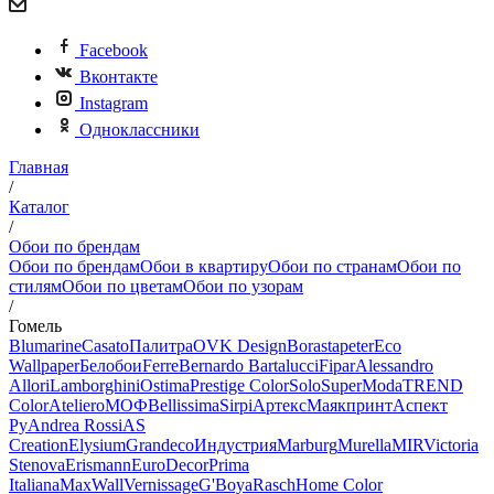
Facebook
Вконтакте
Instagram
Одноклассники
Главная
/
Каталог
/
Обои по брендам
Обои по брендам
Обои в квартиру
Обои по странам
Обои по
стилям
Обои по цветам
Обои по узорам
/
Гомель
Blumarine
Casato
Палитра
OVK Design
Borastapeter
Eco
Wallpaper
Белобои
Ferre
Bernardo Bartalucci
Fipar
Alessandro
Allori
Lamborghini
Ostima
Prestige Color
Solo
SuperModa
TREND
Color
Ateliero
МОФ
Bellissima
Sirpi
Артекс
Маякпринт
Аспект
Ру
Andrea Rossi
AS
Creation
Elysium
Grandeco
Индустрия
Marburg
Murella
MIR
Victoria
Stenova
Erismann
EuroDecor
Prima
Italiana
MaxWall
Vernissage
G'Boya
Rasch
Home Color