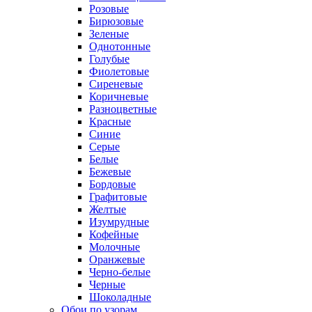
Розовые
Бирюзовые
Зеленые
Однотонные
Голубые
Фиолетовые
Сиреневые
Коричневые
Разноцветные
Красные
Синие
Серые
Белые
Бежевые
Бордовые
Графитовые
Желтые
Изумрудные
Кофейные
Молочные
Оранжевые
Черно-белые
Черные
Шоколадные
Обои по узорам