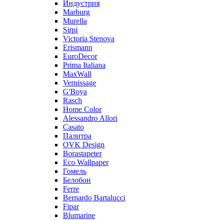
Индустрия
Marburg
Murella
Sirpi
Victoria Stenova
Erismann
EuroDecor
Prima Italiana
MaxWall
Vernissage
G'Boya
Rasch
Home Color
Alessandro Allori
Casato
Палитра
OVK Design
Borastapeter
Eco Wallpaper
Гомель
Белобои
Ferre
Bernardo Bartalucci
Fipar
Blumarine