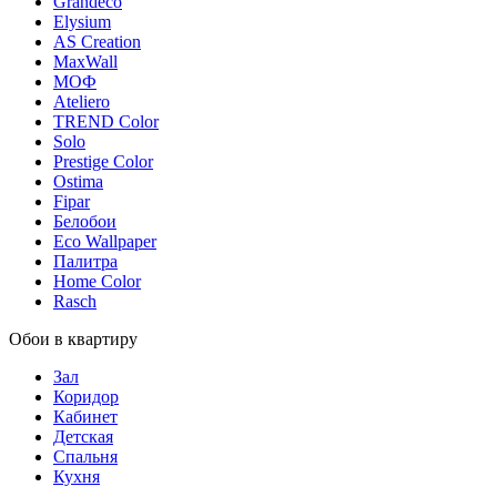
Grandeco
Elysium
AS Creation
MaxWall
МОФ
Ateliero
TREND Color
Solo
Prestige Color
Ostima
Fipar
Белобои
Eco Wallpaper
Палитра
Home Color
Rasch
Обои в квартиру
Зал
Коридор
Кабинет
Детская
Спальня
Кухня