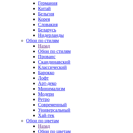
Германия
Китай
Бельгия
Корея
Словакия
Беларусь
Нидерланды
Обои по стилям
Назад
Обои по стилям
Прованс
Скандинавский
Классический
Барокко
Лофт
Арт-деко
Минимализм
Модерн
Ретро
Современный
Универсальный
Хай-тек
Обои по цветам
Назад
Обои по цветам