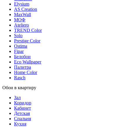
Elysium
AS Creation
MaxWall
МОФ
Ateliero
TREND Color
Solo
Prestige Color
Ostima
Fipar
Белобои
Eco Wallpaper
Палитра
Home Color
Rasch
Обои в квартиру
Зал
Коридор
Кабинет
Детская
Спальня
Кухня