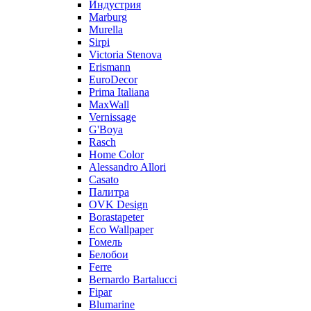
Индустрия
Marburg
Murella
Sirpi
Victoria Stenova
Erismann
EuroDecor
Prima Italiana
MaxWall
Vernissage
G'Boya
Rasch
Home Color
Alessandro Allori
Casato
Палитра
OVK Design
Borastapeter
Eco Wallpaper
Гомель
Белобои
Ferre
Bernardo Bartalucci
Fipar
Blumarine