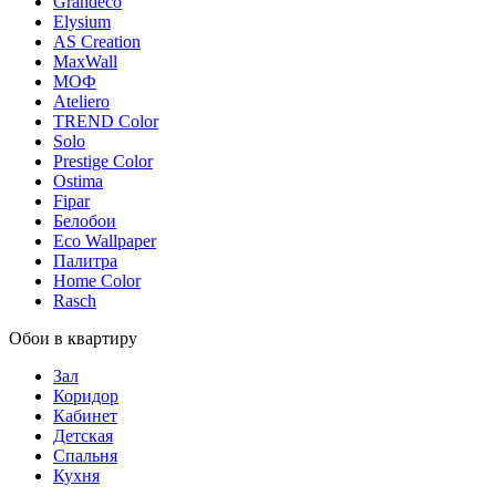
Grandeco
Elysium
AS Creation
MaxWall
МОФ
Ateliero
TREND Color
Solo
Prestige Color
Ostima
Fipar
Белобои
Eco Wallpaper
Палитра
Home Color
Rasch
Обои в квартиру
Зал
Коридор
Кабинет
Детская
Спальня
Кухня