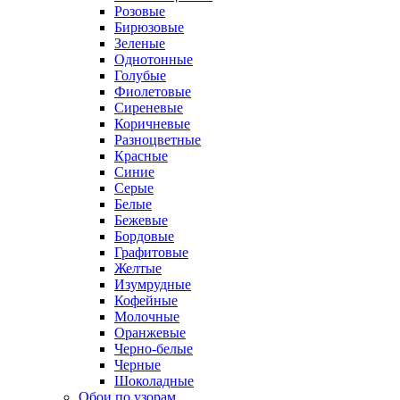
Розовые
Бирюзовые
Зеленые
Однотонные
Голубые
Фиолетовые
Сиреневые
Коричневые
Разноцветные
Красные
Синие
Серые
Белые
Бежевые
Бордовые
Графитовые
Желтые
Изумрудные
Кофейные
Молочные
Оранжевые
Черно-белые
Черные
Шоколадные
Обои по узорам