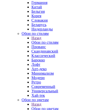
Германия
Китай
Бельгия
Корея
Словакия
Беларусь
Нидерланды
Обои по стилям
Назад
Обои по стилям
Прованс
Скандинавский
Классический
Барокко
Лофт
Арт-деко
Минимализм
Модерн
Ретро
Современный
Универсальный
Хай-тек
Обои по цветам
Назад
Обои по цветам