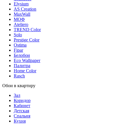
Elysium
AS Creation
MaxWall
МОФ
Ateliero
TREND Color
Solo
Prestige Color
Ostima
Fipar
Белобои
Eco Wallpaper
Палитра
Home Color
Rasch
Обои в квартиру
Зал
Коридор
Кабинет
Детская
Спальня
Кухня