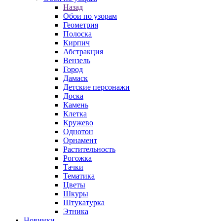
Назад
Обои по узорам
Геометрия
Полоска
Кирпич
Абстракция
Вензель
Город
Дамаск
Детские персонажи
Доска
Камень
Клетка
Кружево
Однотон
Орнамент
Растительность
Рогожка
Тачки
Тематика
Цветы
Шкуры
Штукатурка
Этника
Новинки