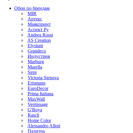
Обои по брендам
MIR
Артекс
Маякпринт
Аспект Ру
Andrea Rossi
AS Creation
Elysium
Grandeco
Индустрия
Marburg
Murella
Sirpi
Victoria Stenova
Erismann
EuroDecor
Prima Italiana
MaxWall
Vernissage
G'Boya
Rasch
Home Color
Alessandro Allori
Палитра