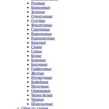
Розовые
Бирюзовые
Зеленые
Однотонные
Голубые
Фиолетовые
Сиреневые
Коричневые
Разноцветные
Красные
Синие
Серые
Белые
Бежевые
Бордовые
Графитовые
Желтые
Изумрудные
Кофейные
Молочные
Оранжевые
Черно-белые
Черные
Шоколадные
Обои по узорам