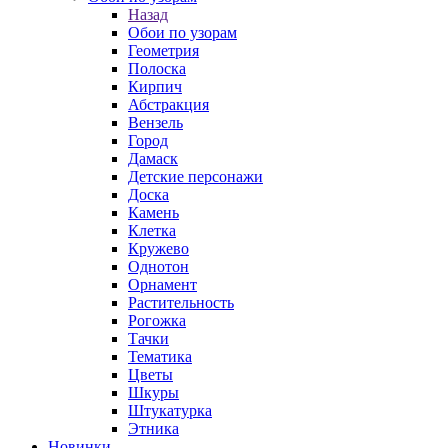
Назад
Обои по узорам
Геометрия
Полоска
Кирпич
Абстракция
Вензель
Город
Дамаск
Детские персонажи
Доска
Камень
Клетка
Кружево
Однотон
Орнамент
Растительность
Рогожка
Тачки
Тематика
Цветы
Шкуры
Штукатурка
Этника
Новинки