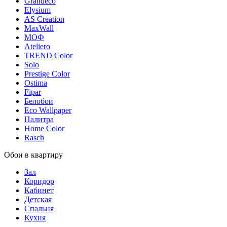
Grandeco
Elysium
AS Creation
MaxWall
МОФ
Ateliero
TREND Color
Solo
Prestige Color
Ostima
Fipar
Белобои
Eco Wallpaper
Палитра
Home Color
Rasch
Обои в квартиру
Зал
Коридор
Кабинет
Детская
Спальня
Кухня