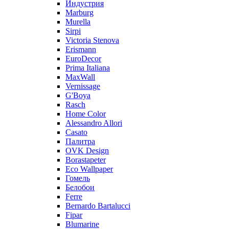
Индустрия
Marburg
Murella
Sirpi
Victoria Stenova
Erismann
EuroDecor
Prima Italiana
MaxWall
Vernissage
G'Boya
Rasch
Home Color
Alessandro Allori
Casato
Палитра
OVK Design
Borastapeter
Eco Wallpaper
Гомель
Белобои
Ferre
Bernardo Bartalucci
Fipar
Blumarine