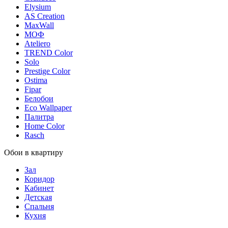
Elysium
AS Creation
MaxWall
МОФ
Ateliero
TREND Color
Solo
Prestige Color
Ostima
Fipar
Белобои
Eco Wallpaper
Палитра
Home Color
Rasch
Обои в квартиру
Зал
Коридор
Кабинет
Детская
Спальня
Кухня