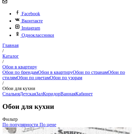
Facebook
Вконтакте
Instagram
Одноклассники
Главная
/
Каталог
/
Обои в квартиру
Обои по брендам
Обои в квартиру
Обои по странам
Обои по
стилям
Обои по цветам
Обои по узорам
/
Обои для кухни
Спальня
Детская
Зал
Коридор
Ванная
Кабинет
Обои для кухни
Фильтр
По популярности
По цене