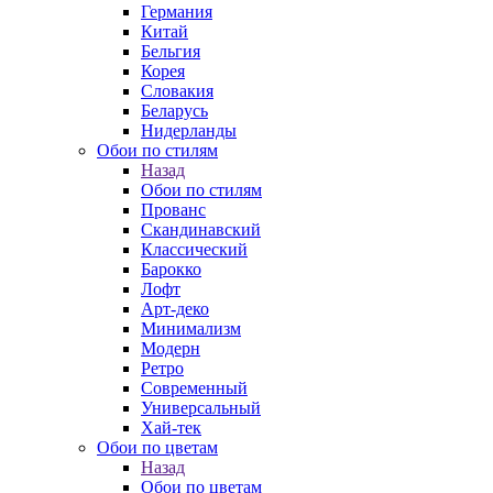
Германия
Китай
Бельгия
Корея
Словакия
Беларусь
Нидерланды
Обои по стилям
Назад
Обои по стилям
Прованс
Скандинавский
Классический
Барокко
Лофт
Арт-деко
Минимализм
Модерн
Ретро
Современный
Универсальный
Хай-тек
Обои по цветам
Назад
Обои по цветам