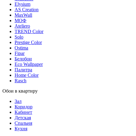
Elysium
AS Creation
MaxWall
МОФ
Ateliero
TREND Color
Solo
Prestige Color
Ostima
Fipar
Белобои
Eco Wallpaper
Палитра
Home Color
Rasch
Обои в квартиру
Зал
Коридор
Кабинет
Детская
Спальня
Кухня