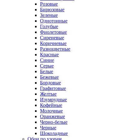
Розовые
Бирюзовые
Зеленые
Однотонные
Голубые
Фиолетовые
Сиреневые
Коричневые
Разноцветные
Красные
Синие
Серые
Белые
Бежевые
Бордовые
Графитовые
Желтые
Изумрудные
Кофейные
Молочные
Оранжевые
Черно-белые
Черные
Шоколадные
Обои по узорам