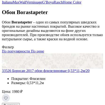
Italiana
MaxWall
Vernissage
G'Boya
Rasch
Home Color
Обои Borastapeter
Обои
Borastapeter
– один из самых популярных шведских
брендов на рынке настенных покрытий. Высокое качество и
оригинальные дизайны выделяются на фоне других
производителей. При производстве обоев используется только
натуральное сырье, а также краски на водной основе.
Фильтр
По популярности
По цене
33526 Боросан 2017 обои флизелиновые 0,53*11,2м/20
Покрытие: Флизелин
Размеры: 0,53*11,2м
Цена:
1980 ₽