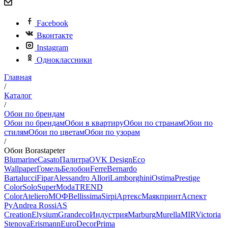
Facebook
Вконтакте
Instagram
Одноклассники
Главная
/
Каталог
/
Обои по брендам
Обои по брендам
Обои в квартиру
Обои по странам
Обои по
стилям
Обои по цветам
Обои по узорам
/
Обои Borastapeter
Blumarine
Casato
Палитра
OVK Design
Eco
Wallpaper
Гомель
Белобои
Ferre
Bernardo
Bartalucci
Fipar
Alessandro Allori
Lamborghini
Ostima
Prestige
Color
Solo
SuperModa
TREND
Color
Ateliero
МОФ
Bellissima
Sirpi
Артекс
Маякпринт
Аспект
Ру
Andrea Rossi
AS
Creation
Elysium
Grandeco
Индустрия
Marburg
Murella
MIR
Victoria
Stenova
Erismann
EuroDecor
Prima