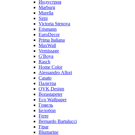
Индустрия
Marburg
Murella
Sirpi
Victoria Stenova
Erismann
EuroDecor
Prima Italiana
MaxWall
Vernissage
G'Boya
Rasch
Home Color
Alessandro Allori
Casato
Палитра
OVK Design
Borastapeter
Eco Wallpaper
Гомель
Белобои
Ferre
Bernardo Bartalucci
Fipar
Blumarine