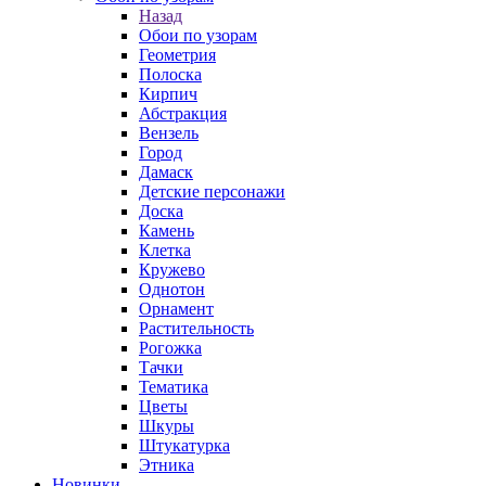
Назад
Обои по узорам
Геометрия
Полоска
Кирпич
Абстракция
Вензель
Город
Дамаск
Детские персонажи
Доска
Камень
Клетка
Кружево
Однотон
Орнамент
Растительность
Рогожка
Тачки
Тематика
Цветы
Шкуры
Штукатурка
Этника
Новинки