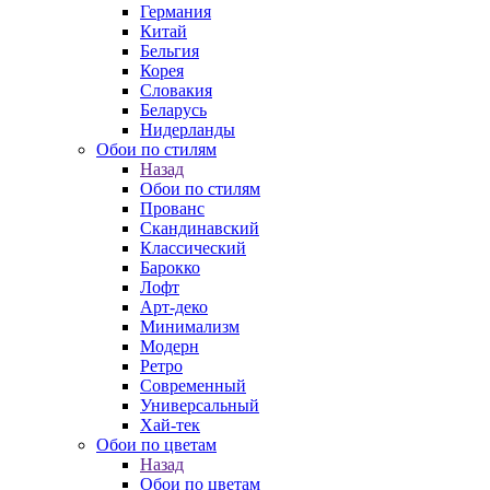
Германия
Китай
Бельгия
Корея
Словакия
Беларусь
Нидерланды
Обои по стилям
Назад
Обои по стилям
Прованс
Скандинавский
Классический
Барокко
Лофт
Арт-деко
Минимализм
Модерн
Ретро
Современный
Универсальный
Хай-тек
Обои по цветам
Назад
Обои по цветам