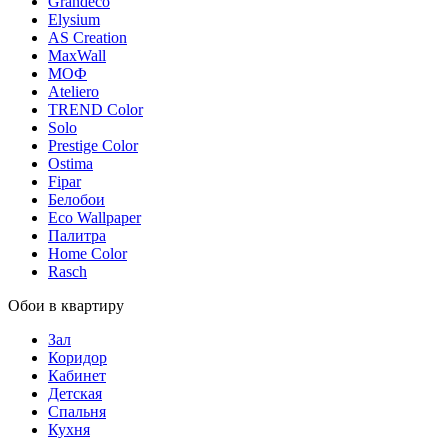
Grandeco
Elysium
AS Creation
MaxWall
МОФ
Ateliero
TREND Color
Solo
Prestige Color
Ostima
Fipar
Белобои
Eco Wallpaper
Палитра
Home Color
Rasch
Обои в квартиру
Зал
Коридор
Кабинет
Детская
Спальня
Кухня