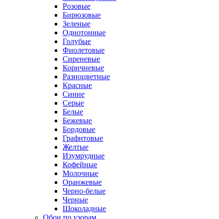
Розовые
Бирюзовые
Зеленые
Однотонные
Голубые
Фиолетовые
Сиреневые
Коричневые
Разноцветные
Красные
Синие
Серые
Белые
Бежевые
Бордовые
Графитовые
Желтые
Изумрудные
Кофейные
Молочные
Оранжевые
Черно-белые
Черные
Шоколадные
Обои по узорам