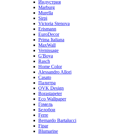
Индустрия
Marburg
Murella
Sirpi
Victoria Stenova
Erismann
EuroDecor
Prima Italiana
MaxWall
Vernissage
G'Boya
Rasch
Home Color
Alessandro Allori
Casato
Палитра
OVK Design
Borastapeter
Eco Wallpaper
Гомель
Белобои
Ferre
Bernardo Bartalucci
Fipar
Blumarine