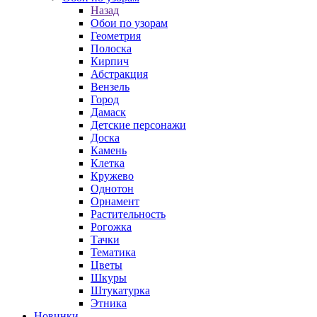
Назад
Обои по узорам
Геометрия
Полоска
Кирпич
Абстракция
Вензель
Город
Дамаск
Детские персонажи
Доска
Камень
Клетка
Кружево
Однотон
Орнамент
Растительность
Рогожка
Тачки
Тематика
Цветы
Шкуры
Штукатурка
Этника
Новинки