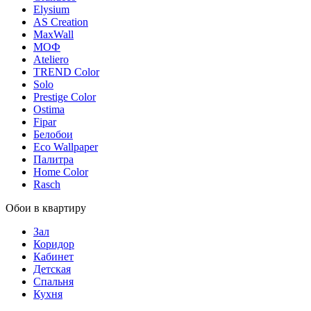
Elysium
AS Creation
MaxWall
МОФ
Ateliero
TREND Color
Solo
Prestige Color
Ostima
Fipar
Белобои
Eco Wallpaper
Палитра
Home Color
Rasch
Обои в квартиру
Зал
Коридор
Кабинет
Детская
Спальня
Кухня