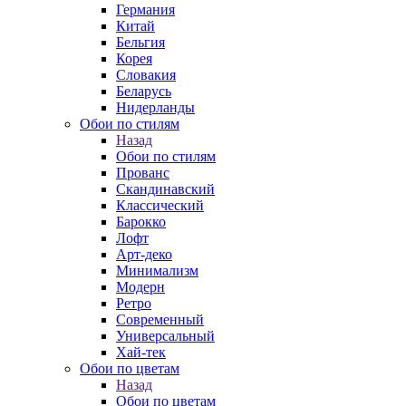
Германия
Китай
Бельгия
Корея
Словакия
Беларусь
Нидерланды
Обои по стилям
Назад
Обои по стилям
Прованс
Скандинавский
Классический
Барокко
Лофт
Арт-деко
Минимализм
Модерн
Ретро
Современный
Универсальный
Хай-тек
Обои по цветам
Назад
Обои по цветам