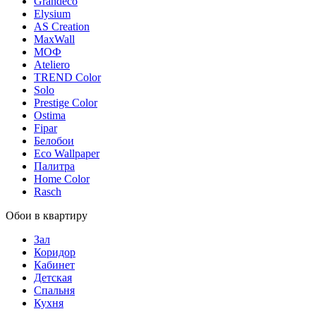
Grandeco
Elysium
AS Creation
MaxWall
МОФ
Ateliero
TREND Color
Solo
Prestige Color
Ostima
Fipar
Белобои
Eco Wallpaper
Палитра
Home Color
Rasch
Обои в квартиру
Зал
Коридор
Кабинет
Детская
Спальня
Кухня