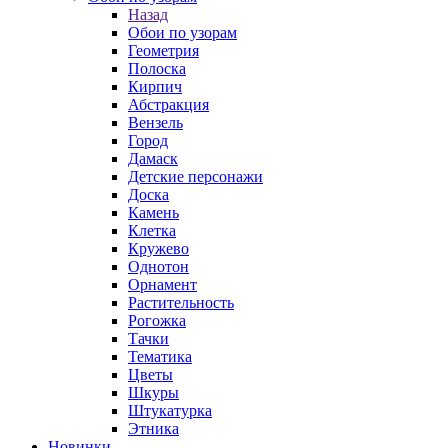
Назад
Обои по узорам
Геометрия
Полоска
Кирпич
Абстракция
Вензель
Город
Дамаск
Детские персонажи
Доска
Камень
Клетка
Кружево
Однотон
Орнамент
Растительность
Рогожка
Тачки
Тематика
Цветы
Шкуры
Штукатурка
Этника
Новинки