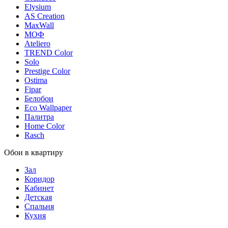
Elysium
AS Creation
MaxWall
МОФ
Ateliero
TREND Color
Solo
Prestige Color
Ostima
Fipar
Белобои
Eco Wallpaper
Палитра
Home Color
Rasch
Обои в квартиру
Зал
Коридор
Кабинет
Детская
Спальня
Кухня