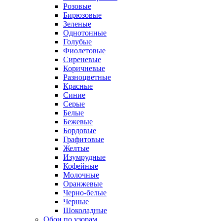
Розовые
Бирюзовые
Зеленые
Однотонные
Голубые
Фиолетовые
Сиреневые
Коричневые
Разноцветные
Красные
Синие
Серые
Белые
Бежевые
Бордовые
Графитовые
Желтые
Изумрудные
Кофейные
Молочные
Оранжевые
Черно-белые
Черные
Шоколадные
Обои по узорам