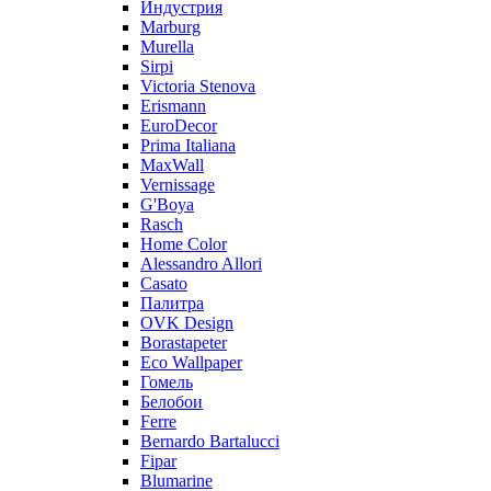
Индустрия
Marburg
Murella
Sirpi
Victoria Stenova
Erismann
EuroDecor
Prima Italiana
MaxWall
Vernissage
G'Boya
Rasch
Home Color
Alessandro Allori
Casato
Палитра
OVK Design
Borastapeter
Eco Wallpaper
Гомель
Белобои
Ferre
Bernardo Bartalucci
Fipar
Blumarine