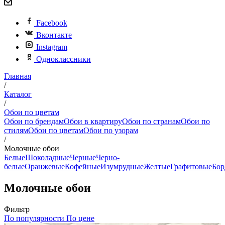
Facebook
Вконтакте
Instagram
Одноклассники
Главная
/
Каталог
/
Обои по цветам
Обои по брендам
Обои в квартиру
Обои по странам
Обои по
стилям
Обои по цветам
Обои по узорам
/
Молочные обои
Белые
Шоколадные
Черные
Черно-
белые
Оранжевые
Кофейные
Изумрудные
Желтые
Графитовые
Бор
Молочные обои
Фильтр
По популярности
По цене