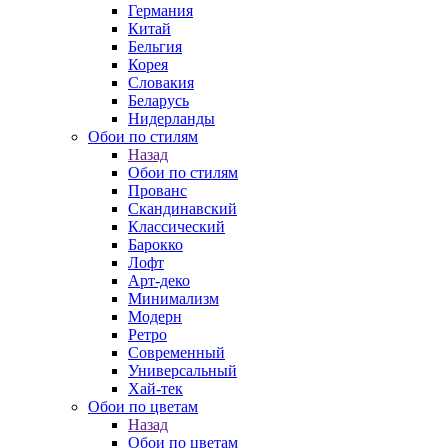
Германия
Китай
Бельгия
Корея
Словакия
Беларусь
Нидерланды
Обои по стилям
Назад
Обои по стилям
Прованс
Скандинавский
Классический
Барокко
Лофт
Арт-деко
Минимализм
Модерн
Ретро
Современный
Универсальный
Хай-тек
Обои по цветам
Назад
Обои по цветам