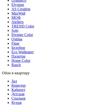
Grandeco
Elysium
AS Creation
MaxWall
МОФ
Ateliero
TREND Color
Solo
Prestige Color
Ostima
Fipar
Белобои
Eco Wallpaper
Палитра
Home Color
Rasch
Обои в квартиру
Зал
Коридор
Кабинет
Детская
Спальня
Кухня