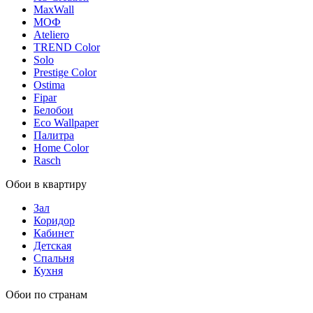
MaxWall
МОФ
Ateliero
TREND Color
Solo
Prestige Color
Ostima
Fipar
Белобои
Eco Wallpaper
Палитра
Home Color
Rasch
Обои в квартиру
Зал
Коридор
Кабинет
Детская
Спальня
Кухня
Обои по странам