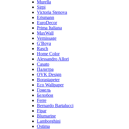
Murella
Sirpi
Victoria Stenova
Erismann
EuroDecor
Prima Italiana
MaxWall
Vernissage
G'Boya
Rasch
Home Color
Alessandro Allori
Casato
Палитра
OVK Design
Borastapeter
Eco Wallpaper
Гомель
Белобои
Ferre
Bernardo Bartalucci
Fipar
Blumarine
Lamborghini
Ostima