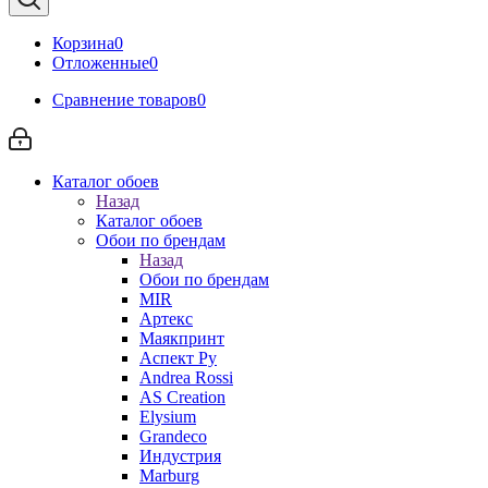
Корзина
0
Отложенные
0
Сравнение товаров
0
Каталог обоев
Назад
Каталог обоев
Обои по брендам
Назад
Обои по брендам
MIR
Артекс
Маякпринт
Аспект Ру
Andrea Rossi
AS Creation
Elysium
Grandeco
Индустрия
Marburg