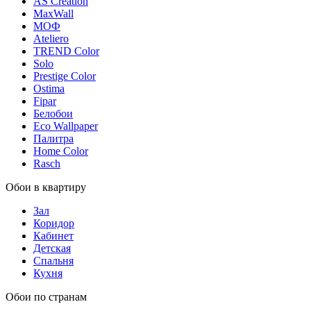
AS Creation
MaxWall
МОФ
Ateliero
TREND Color
Solo
Prestige Color
Ostima
Fipar
Белобои
Eco Wallpaper
Палитра
Home Color
Rasch
Обои в квартиру
Зал
Коридор
Кабинет
Детская
Спальня
Кухня
Обои по странам