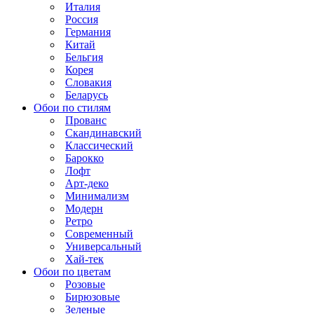
Италия
Россия
Германия
Китай
Бельгия
Корея
Словакия
Беларусь
Обои по стилям
Прованс
Скандинавский
Классический
Барокко
Лофт
Арт-деко
Минимализм
Модерн
Ретро
Современный
Универсальный
Хай-тек
Обои по цветам
Розовые
Бирюзовые
Зеленые