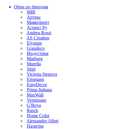
Обои по брендам
MIR
Артекс
Маякпринт
Аспект Ру
Andrea Rossi
AS Creation
Elysium
Grandeco
Индустрия
Marburg
Murella
Sirpi
Victoria Stenova
Erismann
EuroDecor
Prima Italiana
MaxWall
Vernissage
G'Boya
Rasch
Home Color
Alessandro Allori
Палитра