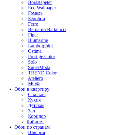
Borastapeter
Eco Wallpaper
Гомель
Белобои
Ferre
Bernardo Bartalucci
Fipar
Blumarine
Lamborghini
Ostima
Prestige Color
Solo
SuperModa
TREND Color
Ateliero
МОФ
Обои в квартиру
Спальня
Кухня
Детская
Зал
Коридор
Кабинет
Обои по странам
Швеция