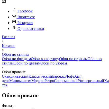
Facebook
Вконтакте
Instagram
Одноклассники
Главная
/
Каталог
/
Обои по стилям
Обои по брендам
Обои в квартиру
Обои по странам
Обои по
стилям
Обои по цветам
Обои по узорам
/
Обои прованс
Скандинавский
Классический
Барокко
Лофт
Арт-
деко
Минимализм
Модерн
Ретро
Современный
Универсальный
Ха
тек
Обои прованс
Фильтр