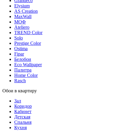
Grandeco
Elysium
AS Creation
MaxWall
МОФ
Ateliero
TREND Color
Solo
Prestige Color
Ostima
Fipar
Белобои
Eco Wallpaper
Палитра
Home Color
Rasch
Обои в квартиру
Зал
Коридор
Кабинет
Детская
Спальня
Кухня