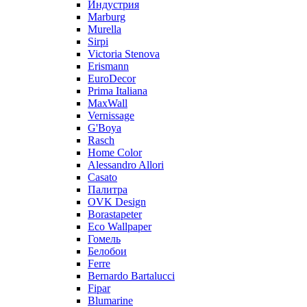
Индустрия
Marburg
Murella
Sirpi
Victoria Stenova
Erismann
EuroDecor
Prima Italiana
MaxWall
Vernissage
G'Boya
Rasch
Home Color
Alessandro Allori
Casato
Палитра
OVK Design
Borastapeter
Eco Wallpaper
Гомель
Белобои
Ferre
Bernardo Bartalucci
Fipar
Blumarine