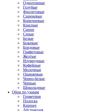
Однотонные
Голубые
Фиолетовые
Сиреневые
Коричневые
Красные
Синие
Серые
Белые
Бежевые
Бордовые
Графитовые
Желтые
Изумрудные
Кофейные
Молочные
Оранжевые
Черно-белые
Черные
Шоколадные
Обои по узорам
Геометрия
Полоска
Кирпич
Абстракция