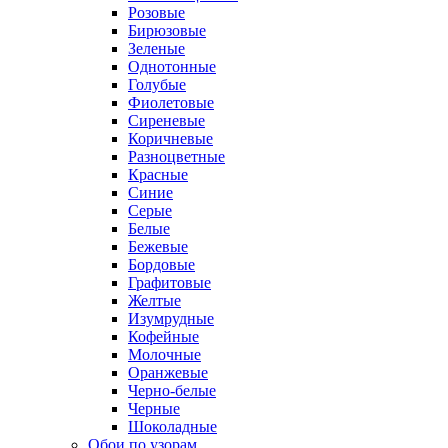
Розовые
Бирюзовые
Зеленые
Однотонные
Голубые
Фиолетовые
Сиреневые
Коричневые
Разноцветные
Красные
Синие
Серые
Белые
Бежевые
Бордовые
Графитовые
Желтые
Изумрудные
Кофейные
Молочные
Оранжевые
Черно-белые
Черные
Шоколадные
Обои по узорам