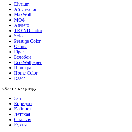
Elysium
AS Creation
MaxWall
МОФ
Ateliero
TREND Color
Solo
Prestige Color
Ostima
Fipar
Белобои
Eco Wallpaper
Палитра
Home Color
Rasch
Обои в квартиру
Зал
Коридор
Кабинет
Детская
Спальня
Кухня