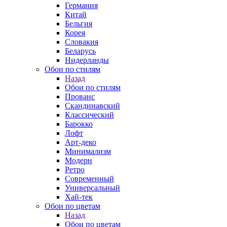
Германия
Китай
Бельгия
Корея
Словакия
Беларусь
Нидерланды
Обои по стилям
Назад
Обои по стилям
Прованс
Скандинавский
Классический
Барокко
Лофт
Арт-деко
Минимализм
Модерн
Ретро
Современный
Универсальный
Хай-тек
Обои по цветам
Назад
Обои по цветам