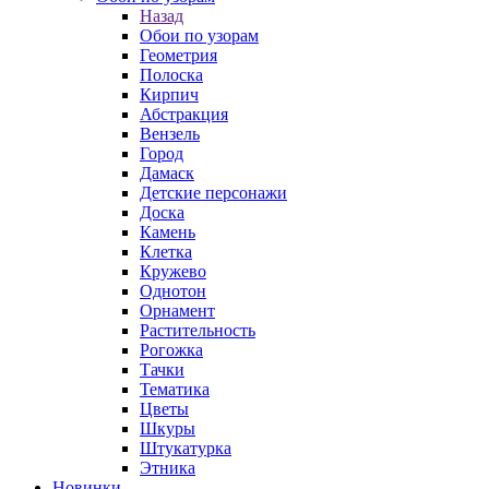
Назад
Обои по узорам
Геометрия
Полоска
Кирпич
Абстракция
Вензель
Город
Дамаск
Детские персонажи
Доска
Камень
Клетка
Кружево
Однотон
Орнамент
Растительность
Рогожка
Тачки
Тематика
Цветы
Шкуры
Штукатурка
Этника
Новинки