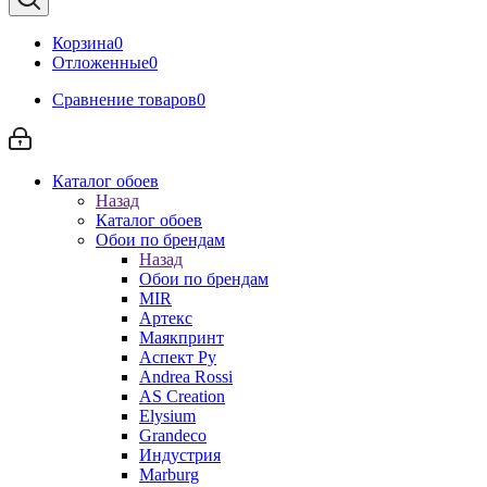
Корзина
0
Отложенные
0
Сравнение товаров
0
Каталог обоев
Назад
Каталог обоев
Обои по брендам
Назад
Обои по брендам
MIR
Артекс
Маякпринт
Аспект Ру
Andrea Rossi
AS Creation
Elysium
Grandeco
Индустрия
Marburg