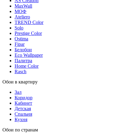
AS Creation
MaxWall
МОФ
Ateliero
TREND Color
Solo
Prestige Color
Ostima
Fipar
Белобои
Eco Wallpaper
Палитра
Home Color
Rasch
Обои в квартиру
Зал
Коридор
Кабинет
Детская
Спальня
Кухня
Обои по странам