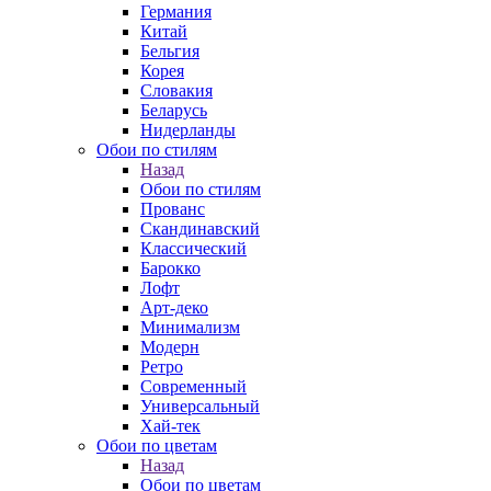
Германия
Китай
Бельгия
Корея
Словакия
Беларусь
Нидерланды
Обои по стилям
Назад
Обои по стилям
Прованс
Скандинавский
Классический
Барокко
Лофт
Арт-деко
Минимализм
Модерн
Ретро
Современный
Универсальный
Хай-тек
Обои по цветам
Назад
Обои по цветам