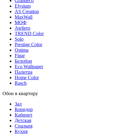
Grandeco
Elysium
AS Creation
MaxWall
МОФ
Ateliero
TREND Color
Solo
Prestige Color
Ostima
Fipar
Белобои
Eco Wallpaper
Палитра
Home Color
Rasch
Обои в квартиру
Зал
Коридор
Кабинет
Детская
Спальня
Кухня