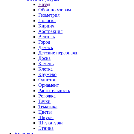
Назад
Обои по узорам
Геометрия
Полоска
Кирпич
Абстракция
Вензель
Город
Дамаск
Детские персонажи
Доска
Камень
Клетка
Кружево
Однотон
Орнамент
Растительность
Рогожка
Тачки
Тематика
Цветы
Шкуры
Штукатурка
Этника
Новинки