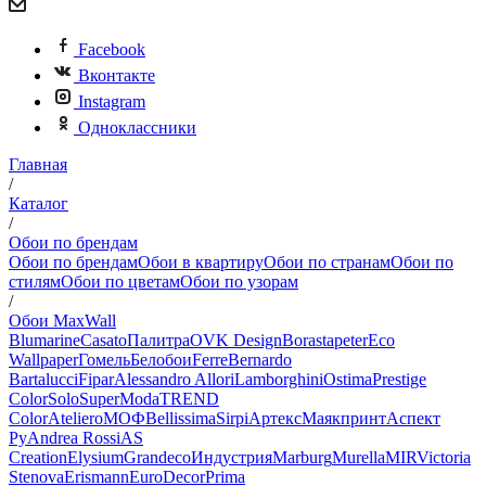
Facebook
Вконтакте
Instagram
Одноклассники
Главная
/
Каталог
/
Обои по брендам
Обои по брендам
Обои в квартиру
Обои по странам
Обои по
стилям
Обои по цветам
Обои по узорам
/
Обои MaxWall
Blumarine
Casato
Палитра
OVK Design
Borastapeter
Eco
Wallpaper
Гомель
Белобои
Ferre
Bernardo
Bartalucci
Fipar
Alessandro Allori
Lamborghini
Ostima
Prestige
Color
Solo
SuperModa
TREND
Color
Ateliero
МОФ
Bellissima
Sirpi
Артекс
Маякпринт
Аспект
Ру
Andrea Rossi
AS
Creation
Elysium
Grandeco
Индустрия
Marburg
Murella
MIR
Victoria
Stenova
Erismann
EuroDecor
Prima