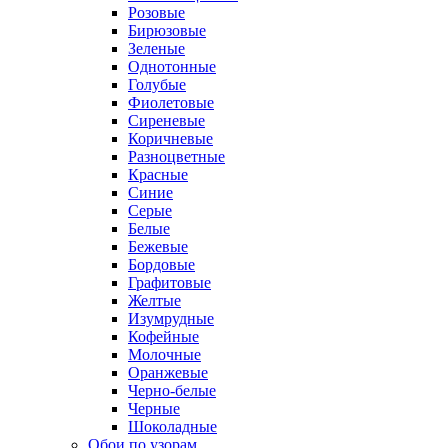
Розовые
Бирюзовые
Зеленые
Однотонные
Голубые
Фиолетовые
Сиреневые
Коричневые
Разноцветные
Красные
Синие
Серые
Белые
Бежевые
Бордовые
Графитовые
Желтые
Изумрудные
Кофейные
Молочные
Оранжевые
Черно-белые
Черные
Шоколадные
Обои по узорам