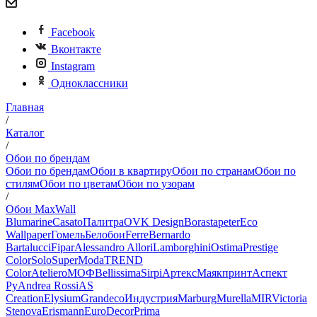
Facebook
Вконтакте
Instagram
Одноклассники
Главная
/
Каталог
/
Обои по брендам
Обои по брендам
Обои в квартиру
Обои по странам
Обои по
стилям
Обои по цветам
Обои по узорам
/
Обои MaxWall
Blumarine
Casato
Палитра
OVK Design
Borastapeter
Eco
Wallpaper
Гомель
Белобои
Ferre
Bernardo
Bartalucci
Fipar
Alessandro Allori
Lamborghini
Ostima
Prestige
Color
Solo
SuperModa
TREND
Color
Ateliero
МОФ
Bellissima
Sirpi
Артекс
Маякпринт
Аспект
Ру
Andrea Rossi
AS
Creation
Elysium
Grandeco
Индустрия
Marburg
Murella
MIR
Victoria
Stenova
Erismann
EuroDecor
Prima