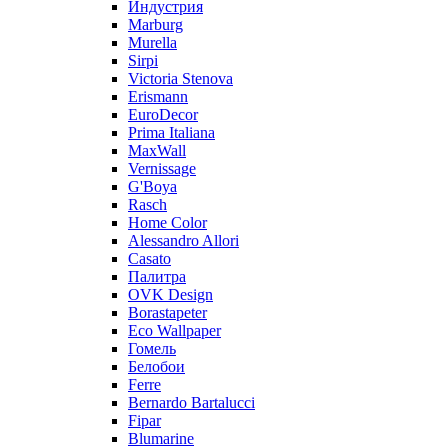
Индустрия
Marburg
Murella
Sirpi
Victoria Stenova
Erismann
EuroDecor
Prima Italiana
MaxWall
Vernissage
G'Boya
Rasch
Home Color
Alessandro Allori
Casato
Палитра
OVK Design
Borastapeter
Eco Wallpaper
Гомель
Белобои
Ferre
Bernardo Bartalucci
Fipar
Blumarine