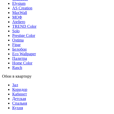
Elysium
AS Creation
MaxWall
МОФ
Ateliero
TREND Color
Solo
Prestige Color
Ostima
Fipar
Белобои
Eco Wallpaper
Палитра
Home Color
Rasch
Обои в квартиру
Зал
Коридор
Кабинет
Детская
Спальня
Кухня