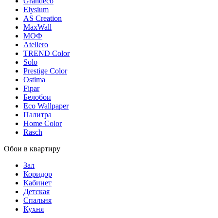
Grandeco
Elysium
AS Creation
MaxWall
МОФ
Ateliero
TREND Color
Solo
Prestige Color
Ostima
Fipar
Белобои
Eco Wallpaper
Палитра
Home Color
Rasch
Обои в квартиру
Зал
Коридор
Кабинет
Детская
Спальня
Кухня