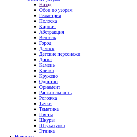
Назад
Обои по узорам
Геометрия
Полоска
Кирпич
Абстракция
Вензель
Город
Дамаск
Детские персонажи
Доска
Камень
Клетка
Кружево
Однотон
Орнамент
Растительность
Рогожка
Тачки
Тематика
Цветы
Шкуры
Штукатурка
Этника
Новинки