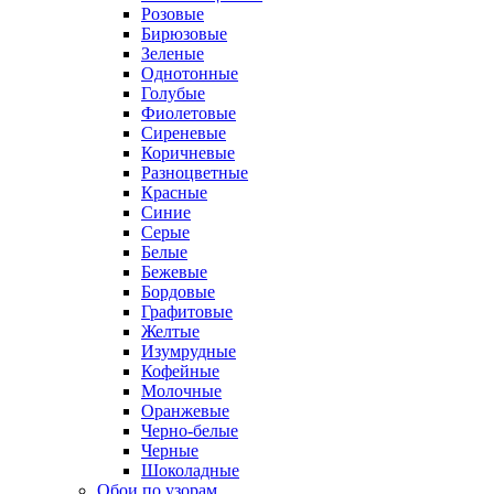
Розовые
Бирюзовые
Зеленые
Однотонные
Голубые
Фиолетовые
Сиреневые
Коричневые
Разноцветные
Красные
Синие
Серые
Белые
Бежевые
Бордовые
Графитовые
Желтые
Изумрудные
Кофейные
Молочные
Оранжевые
Черно-белые
Черные
Шоколадные
Обои по узорам