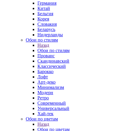
Германия
Китай
Бельгия
Корея
Словакия
Беларусь
Нидерланды
Обои по стилям
Назад
Обои по стилям
Прованс
Скандинавский
Классический
Барокко
Лофт
Арт-деко
Минимализм
Модерн
Ретро
Современный
Универсальный
Хай-тек
Обои по цветам
Назад
Обои по цветам