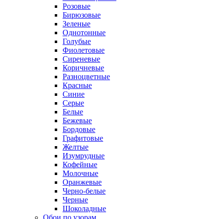
Розовые
Бирюзовые
Зеленые
Однотонные
Голубые
Фиолетовые
Сиреневые
Коричневые
Разноцветные
Красные
Синие
Серые
Белые
Бежевые
Бордовые
Графитовые
Желтые
Изумрудные
Кофейные
Молочные
Оранжевые
Черно-белые
Черные
Шоколадные
Обои по узорам