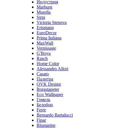
Индустрия
Marburg
Murella
Sirpi
Victoria Stenova
Erismann
EuroDecor
Prima Italiana
MaxWall
Vernissage
G'Boya
Rasch
Home Color
Alessandro Allori
Casato
Палитра
OVK Design
Borastapeter
Eco Wallpaper
Гомель
Белобои
Ferre
Bernardo Bartalucci
Fipar
Blumarine