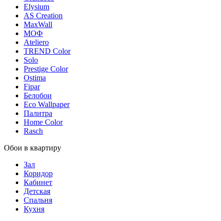
Elysium
AS Creation
MaxWall
МОФ
Ateliero
TREND Color
Solo
Prestige Color
Ostima
Fipar
Белобои
Eco Wallpaper
Палитра
Home Color
Rasch
Обои в квартиру
Зал
Коридор
Кабинет
Детская
Спальня
Кухня