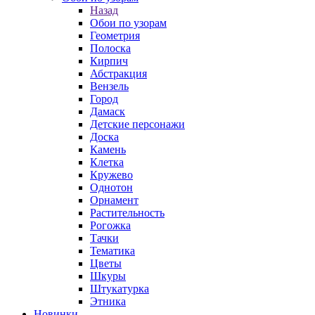
Назад
Обои по узорам
Геометрия
Полоска
Кирпич
Абстракция
Вензель
Город
Дамаск
Детские персонажи
Доска
Камень
Клетка
Кружево
Однотон
Орнамент
Растительность
Рогожка
Тачки
Тематика
Цветы
Шкуры
Штукатурка
Этника
Новинки