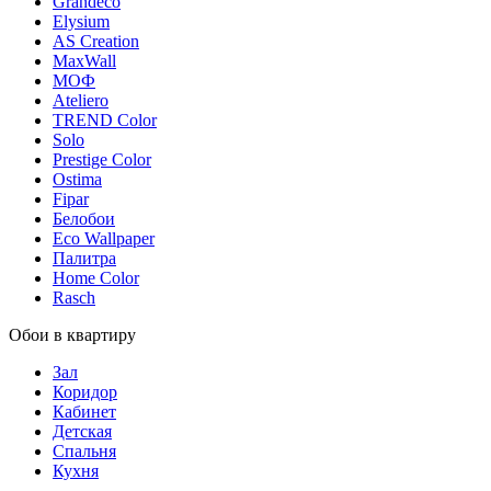
Grandeco
Elysium
AS Creation
MaxWall
МОФ
Ateliero
TREND Color
Solo
Prestige Color
Ostima
Fipar
Белобои
Eco Wallpaper
Палитра
Home Color
Rasch
Обои в квартиру
Зал
Коридор
Кабинет
Детская
Спальня
Кухня