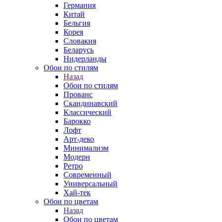
Германия
Китай
Бельгия
Корея
Словакия
Беларусь
Нидерланды
Обои по стилям
Назад
Обои по стилям
Прованс
Скандинавский
Классический
Барокко
Лофт
Арт-деко
Минимализм
Модерн
Ретро
Современный
Универсальный
Хай-тек
Обои по цветам
Назад
Обои по цветам