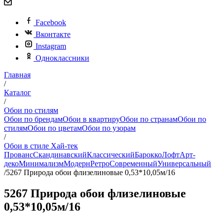
Facebook
Вконтакте
Instagram
Одноклассники
Главная
/
Каталог
/
Обои по стилям
Обои по брендам
Обои в квартиру
Обои по странам
Обои по
стилям
Обои по цветам
Обои по узорам
/
Обои в стиле Хай-тек
Прованс
Скандинавский
Классический
Барокко
Лофт
Арт-
деко
Минимализм
Модерн
Ретро
Современный
Универсальный
/
5267 Природа обои флизелиновые 0,53*10,05м/16
5267 Природа обои флизелиновые
0,53*10,05м/16