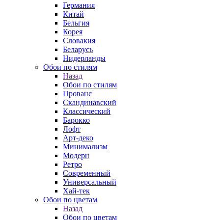
Германия
Китай
Бельгия
Корея
Словакия
Беларусь
Нидерланды
Обои по стилям
Назад
Обои по стилям
Прованс
Скандинавский
Классический
Барокко
Лофт
Арт-деко
Минимализм
Модерн
Ретро
Современный
Универсальный
Хай-тек
Обои по цветам
Назад
Обои по цветам