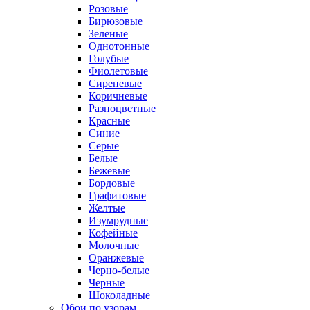
Розовые
Бирюзовые
Зеленые
Однотонные
Голубые
Фиолетовые
Сиреневые
Коричневые
Разноцветные
Красные
Синие
Серые
Белые
Бежевые
Бордовые
Графитовые
Желтые
Изумрудные
Кофейные
Молочные
Оранжевые
Черно-белые
Черные
Шоколадные
Обои по узорам