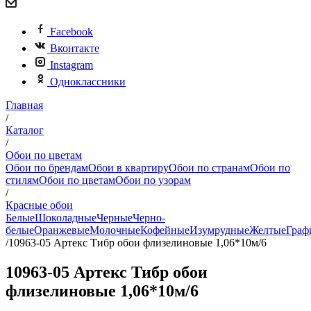
Facebook
Вконтакте
Instagram
Одноклассники
Главная
/
Каталог
/
Обои по цветам
Обои по брендам
Обои в квартиру
Обои по странам
Обои по
стилям
Обои по цветам
Обои по узорам
/
Красные обои
Белые
Шоколадные
Черные
Черно-
белые
Оранжевые
Молочные
Кофейные
Изумрудные
Желтые
Граф
/
10963-05 Артекс Тибр обои флизелиновые 1,06*10м/6
10963-05 Артекс Тибр обои
флизелиновые 1,06*10м/6