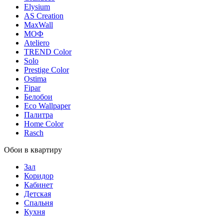
Elysium
AS Creation
MaxWall
МОФ
Ateliero
TREND Color
Solo
Prestige Color
Ostima
Fipar
Белобои
Eco Wallpaper
Палитра
Home Color
Rasch
Обои в квартиру
Зал
Коридор
Кабинет
Детская
Спальня
Кухня