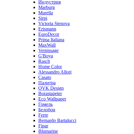
Индустрия
Marburg
Murella
Sirpi
Victoria Stenova
Erismann
EuroDecor
Prima Italiana
MaxWall
Vernissage
G'Boya
Rasch
Home Color
Alessandro Allori
Casato
Палитра
OVK Design
Borastapeter
Eco Wallpaper
Гомель
Белобои
Ferre
Bernardo Bartalucci
Fipar
Blumarine