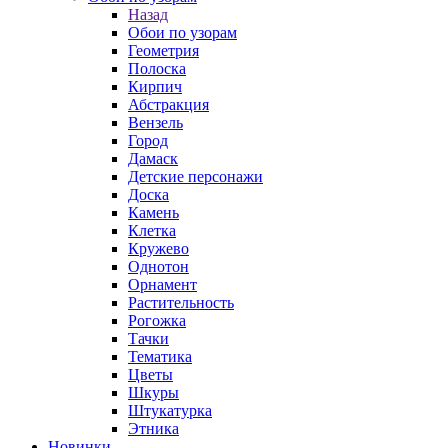
Назад
Обои по узорам
Геометрия
Полоска
Кирпич
Абстракция
Вензель
Город
Дамаск
Детские персонажи
Доска
Камень
Клетка
Кружево
Однотон
Орнамент
Растительность
Рогожка
Тачки
Тематика
Цветы
Шкуры
Штукатурка
Этника
Новинки