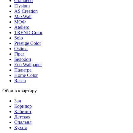
Grandeco
Elysium
AS Creation
MaxWall
МОФ
Ateliero
TREND Color
Solo
Prestige Color
Ostima
Fipar
Белобои
Eco Wallpaper
Палитра
Home Color
Rasch
Обои в квартиру
Зал
Коридор
Кабинет
Детская
Спальня
Кухня