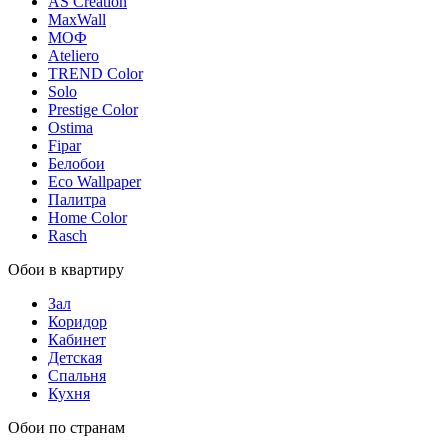
AS Creation
MaxWall
МОФ
Ateliero
TREND Color
Solo
Prestige Color
Ostima
Fipar
Белобои
Eco Wallpaper
Палитра
Home Color
Rasch
Обои в квартиру
Зал
Коридор
Кабинет
Детская
Спальня
Кухня
Обои по странам