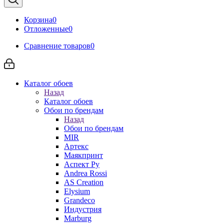
Корзина
0
Отложенные
0
Сравнение товаров
0
Каталог обоев
Назад
Каталог обоев
Обои по брендам
Назад
Обои по брендам
MIR
Артекс
Маякпринт
Аспект Ру
Andrea Rossi
AS Creation
Elysium
Grandeco
Индустрия
Marburg