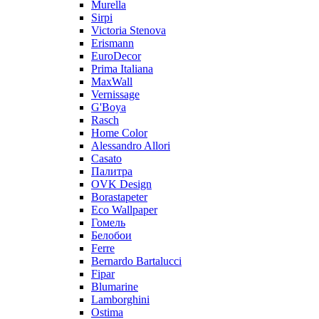
Murella
Sirpi
Victoria Stenova
Erismann
EuroDecor
Prima Italiana
MaxWall
Vernissage
G'Boya
Rasch
Home Color
Alessandro Allori
Casato
Палитра
OVK Design
Borastapeter
Eco Wallpaper
Гомель
Белобои
Ferre
Bernardo Bartalucci
Fipar
Blumarine
Lamborghini
Ostima