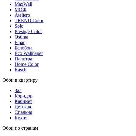
MaxWall
МОФ
Ateliero
TREND Color
Solo
Prestige Color
Ostima
Fipar
Белобои
Eco Wallpaper
Палитра
Home Color
Rasch
Обои в квартиру
Зал
Коридор
Кабинет
Детская
Спальня
Кухня
Обои по странам