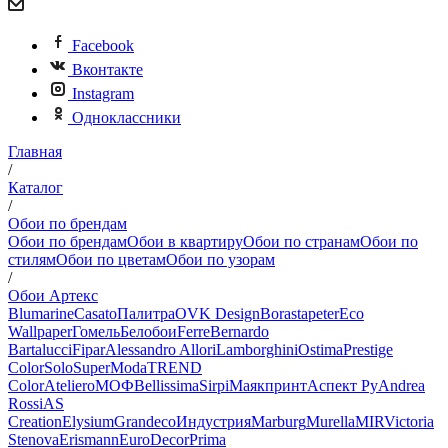
Facebook
Вконтакте
Instagram
Одноклассники
Главная
/
Каталог
/
Обои по брендам
Обои по брендам
Обои в квартиру
Обои по странам
Обои по
стилям
Обои по цветам
Обои по узорам
/
Обои Артекс
Blumarine
Casato
Палитра
OVK Design
Borastapeter
Eco
Wallpaper
Гомель
Белобои
Ferre
Bernardo
Bartalucci
Fipar
Alessandro Allori
Lamborghini
Ostima
Prestige
Color
Solo
SuperModa
TREND
Color
Ateliero
МОФ
Bellissima
Sirpi
Маякпринт
Аспект Ру
Andrea
Rossi
AS
Creation
Elysium
Grandeco
Индустрия
Marburg
Murella
MIR
Victoria
Stenova
Erismann
EuroDecor
Prima