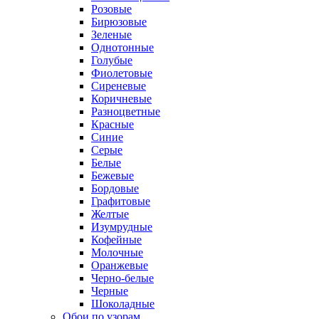
Розовые
Бирюзовые
Зеленые
Однотонные
Голубые
Фиолетовые
Сиреневые
Коричневые
Разноцветные
Красные
Синие
Серые
Белые
Бежевые
Бордовые
Графитовые
Желтые
Изумрудные
Кофейные
Молочные
Оранжевые
Черно-белые
Черные
Шоколадные
Обои по узорам