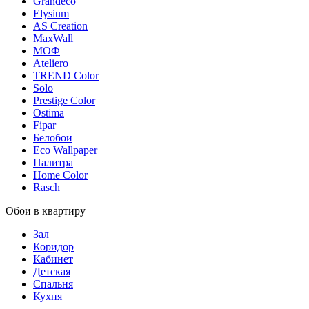
Grandeco
Elysium
AS Creation
MaxWall
МОФ
Ateliero
TREND Color
Solo
Prestige Color
Ostima
Fipar
Белобои
Eco Wallpaper
Палитра
Home Color
Rasch
Обои в квартиру
Зал
Коридор
Кабинет
Детская
Спальня
Кухня