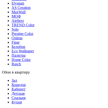
Elysium
AS Creation
MaxWall
МОФ
Ateliero
TREND Color
Solo
Prestige Color
Ostima
Fipar
Белобои
Eco Wallpaper
Палитра
Home Color
Rasch
Обои в квартиру
Зал
Коридор
Кабинет
Детская
Спальня
Кухня