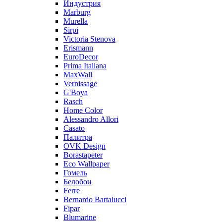
Индустрия
Marburg
Murella
Sirpi
Victoria Stenova
Erismann
EuroDecor
Prima Italiana
MaxWall
Vernissage
G'Boya
Rasch
Home Color
Alessandro Allori
Casato
Палитра
OVK Design
Borastapeter
Eco Wallpaper
Гомель
Белобои
Ferre
Bernardo Bartalucci
Fipar
Blumarine