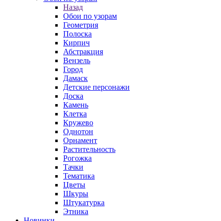
Назад
Обои по узорам
Геометрия
Полоска
Кирпич
Абстракция
Вензель
Город
Дамаск
Детские персонажи
Доска
Камень
Клетка
Кружево
Однотон
Орнамент
Растительность
Рогожка
Тачки
Тематика
Цветы
Шкуры
Штукатурка
Этника
Новинки