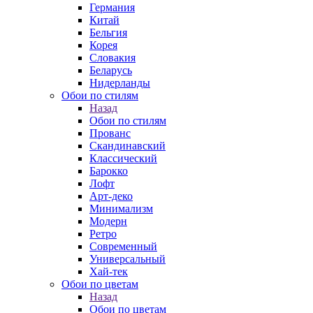
Германия
Китай
Бельгия
Корея
Словакия
Беларусь
Нидерланды
Обои по стилям
Назад
Обои по стилям
Прованс
Скандинавский
Классический
Барокко
Лофт
Арт-деко
Минимализм
Модерн
Ретро
Современный
Универсальный
Хай-тек
Обои по цветам
Назад
Обои по цветам