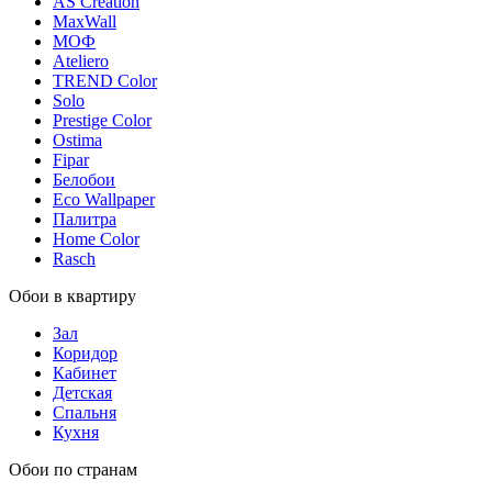
AS Creation
MaxWall
МОФ
Ateliero
TREND Color
Solo
Prestige Color
Ostima
Fipar
Белобои
Eco Wallpaper
Палитра
Home Color
Rasch
Обои в квартиру
Зал
Коридор
Кабинет
Детская
Спальня
Кухня
Обои по странам