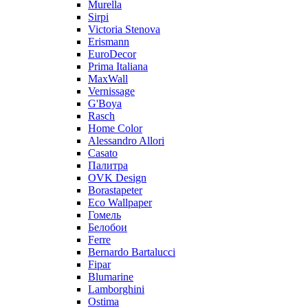
Murella
Sirpi
Victoria Stenova
Erismann
EuroDecor
Prima Italiana
MaxWall
Vernissage
G'Boya
Rasch
Home Color
Alessandro Allori
Casato
Палитра
OVK Design
Borastapeter
Eco Wallpaper
Гомель
Белобои
Ferre
Bernardo Bartalucci
Fipar
Blumarine
Lamborghini
Ostima