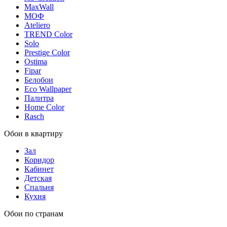
MaxWall
МОФ
Ateliero
TREND Color
Solo
Prestige Color
Ostima
Fipar
Белобои
Eco Wallpaper
Палитра
Home Color
Rasch
Обои в квартиру
Зал
Коридор
Кабинет
Детская
Спальня
Кухня
Обои по странам