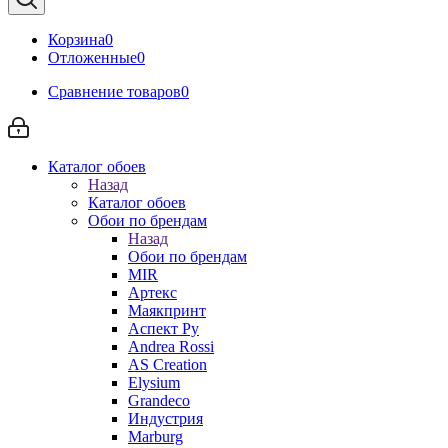
Корзина
0
Отложенные
0
Сравнение товаров
0
Каталог обоев
Назад
Каталог обоев
Обои по брендам
Назад
Обои по брендам
MIR
Артекс
Маякпринт
Аспект Ру
Andrea Rossi
AS Creation
Elysium
Grandeco
Индустрия
Marburg