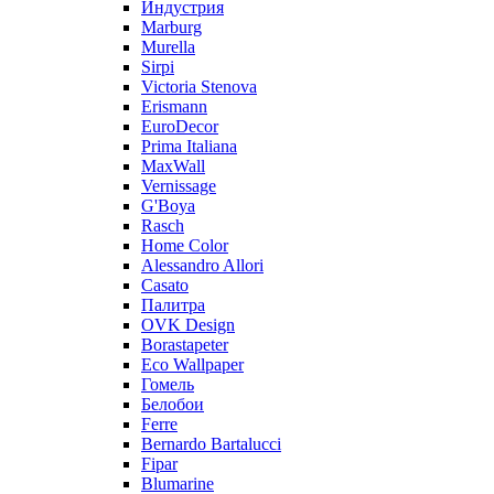
Индустрия
Marburg
Murella
Sirpi
Victoria Stenova
Erismann
EuroDecor
Prima Italiana
MaxWall
Vernissage
G'Boya
Rasch
Home Color
Alessandro Allori
Casato
Палитра
OVK Design
Borastapeter
Eco Wallpaper
Гомель
Белобои
Ferre
Bernardo Bartalucci
Fipar
Blumarine