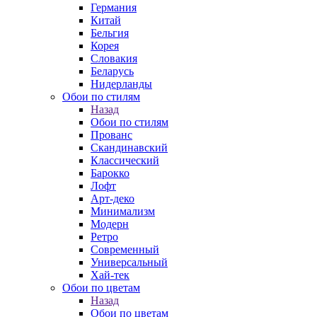
Германия
Китай
Бельгия
Корея
Словакия
Беларусь
Нидерланды
Обои по стилям
Назад
Обои по стилям
Прованс
Скандинавский
Классический
Барокко
Лофт
Арт-деко
Минимализм
Модерн
Ретро
Современный
Универсальный
Хай-тек
Обои по цветам
Назад
Обои по цветам