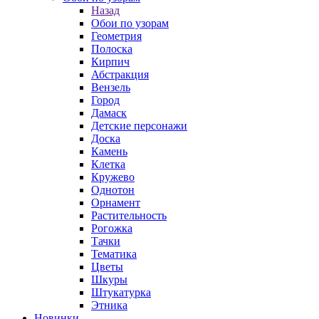
Назад
Обои по узорам
Геометрия
Полоска
Кирпич
Абстракция
Вензель
Город
Дамаск
Детские персонажи
Доска
Камень
Клетка
Кружево
Однотон
Орнамент
Растительность
Рогожка
Тачки
Тематика
Цветы
Шкуры
Штукатурка
Этника
Новинки