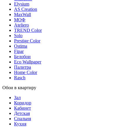
Elysium
AS Creation
MaxWall
МОФ
Ateliero
TREND Color
Solo
Prestige Color
Ostima
Fipar
Белобои
Eco Wallpaper
Палитра
Home Color
Rasch
Обои в квартиру
Зал
Коридор
Кабинет
Детская
Спальня
Кухня