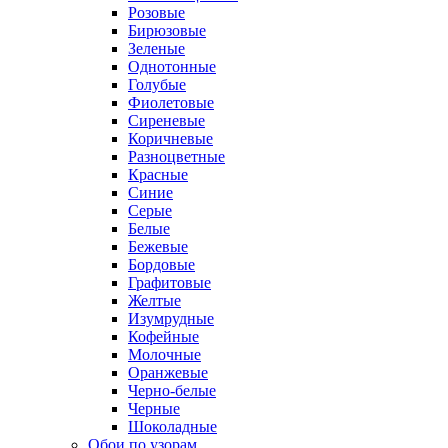
Розовые
Бирюзовые
Зеленые
Однотонные
Голубые
Фиолетовые
Сиреневые
Коричневые
Разноцветные
Красные
Синие
Серые
Белые
Бежевые
Бордовые
Графитовые
Желтые
Изумрудные
Кофейные
Молочные
Оранжевые
Черно-белые
Черные
Шоколадные
Обои по узорам