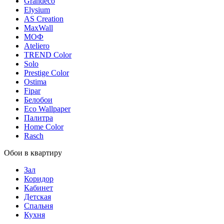
Grandeco
Elysium
AS Creation
MaxWall
МОФ
Ateliero
TREND Color
Solo
Prestige Color
Ostima
Fipar
Белобои
Eco Wallpaper
Палитра
Home Color
Rasch
Обои в квартиру
Зал
Коридор
Кабинет
Детская
Спальня
Кухня