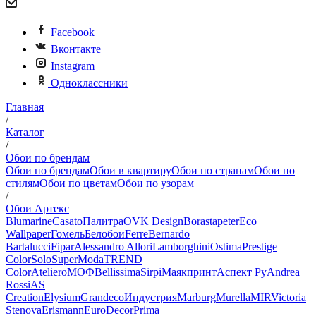
Facebook
Вконтакте
Instagram
Одноклассники
Главная
/
Каталог
/
Обои по брендам
Обои по брендам
Обои в квартиру
Обои по странам
Обои по
стилям
Обои по цветам
Обои по узорам
/
Обои Артекс
Blumarine
Casato
Палитра
OVK Design
Borastapeter
Eco
Wallpaper
Гомель
Белобои
Ferre
Bernardo
Bartalucci
Fipar
Alessandro Allori
Lamborghini
Ostima
Prestige
Color
Solo
SuperModa
TREND
Color
Ateliero
МОФ
Bellissima
Sirpi
Маякпринт
Аспект Ру
Andrea
Rossi
AS
Creation
Elysium
Grandeco
Индустрия
Marburg
Murella
MIR
Victoria
Stenova
Erismann
EuroDecor
Prima