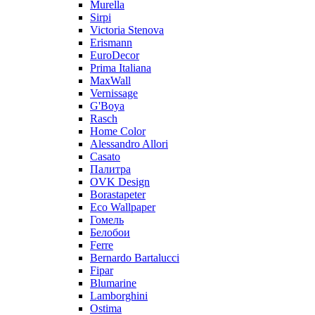
Murella
Sirpi
Victoria Stenova
Erismann
EuroDecor
Prima Italiana
MaxWall
Vernissage
G'Boya
Rasch
Home Color
Alessandro Allori
Casato
Палитра
OVK Design
Borastapeter
Eco Wallpaper
Гомель
Белобои
Ferre
Bernardo Bartalucci
Fipar
Blumarine
Lamborghini
Ostima