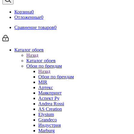
Корзина
0
Отложенные
0
Сравнение товаров
0
Каталог обоев
Назад
Каталог обоев
Обои по брендам
Назад
Обои по брендам
MIR
Артекс
Маякпринт
Аспект Ру
Andrea Rossi
AS Creation
Elysium
Grandeco
Индустрия
Marburg