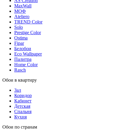
AS Creation
MaxWall
МОФ
Ateliero
TREND Color
Solo
Prestige Color
Ostima
Fipar
Белобои
Eco Wallpaper
Палитра
Home Color
Rasch
Обои в квартиру
Зал
Коридор
Кабинет
Детская
Спальня
Кухня
Обои по странам