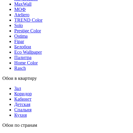
MaxWall
МОФ
Ateliero
TREND Color
Solo
Prestige Color
Ostima
Fipar
Белобои
Eco Wallpaper
Палитра
Home Color
Rasch
Обои в квартиру
Зал
Коридор
Кабинет
Детская
Спальня
Кухня
Обои по странам