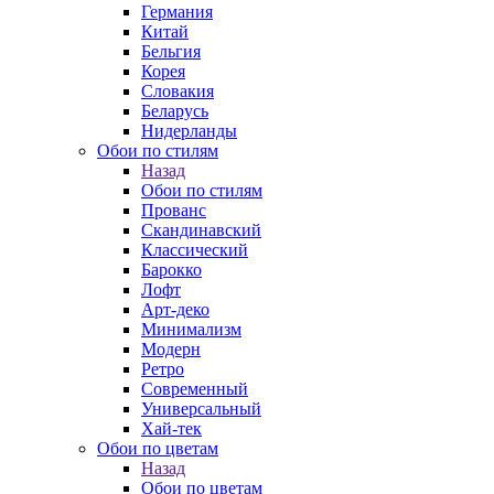
Германия
Китай
Бельгия
Корея
Словакия
Беларусь
Нидерланды
Обои по стилям
Назад
Обои по стилям
Прованс
Скандинавский
Классический
Барокко
Лофт
Арт-деко
Минимализм
Модерн
Ретро
Современный
Универсальный
Хай-тек
Обои по цветам
Назад
Обои по цветам