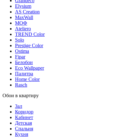
Grandeco
Elysium
AS Creation
MaxWall
МОФ
Ateliero
TREND Color
Solo
Prestige Color
Ostima
Fipar
Белобои
Eco Wallpaper
Палитра
Home Color
Rasch
Обои в квартиру
Зал
Коридор
Кабинет
Детская
Спальня
Кухня