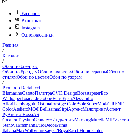
Facebook
Вконтакте
Instagram
Одноклассники
Главная
/
Каталог
/
Обои по брендам
Обои по брендам
Обои в квартиру
Обои по странам
Обои по
стилям
Обои по цветам
Обои по узорам
/
Bernardo Bartalucci
Blumarine
Casato
Палитра
OVK Design
Borastapeter
Eco
Wallpaper
Гомель
Белобои
Ferre
Fipar
Alessandro
Allori
Lamborghini
Ostima
Prestige Color
Solo
SuperModa
TREND
Color
Ateliero
МОФ
Bellissima
Sirpi
Артекс
Маякпринт
Аспект
Ру
Andrea Rossi
AS
Creation
Elysium
Grandeco
Индустрия
Marburg
Murella
MIR
Victoria
Stenova
Erismann
EuroDecor
Prima
Italiana
MaxWall
Vernissage
G'Boya
Rasch
Home Color