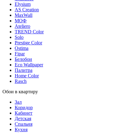
Elysium
AS Creation
MaxWall
МОФ
Ateliero
TREND Color
Solo
Prestige Color
Ostima
Fipar
Белобои
Eco Wallpaper
Палитра
Home Color
Rasch
Обои в квартиру
Зал
Коридор
Кабинет
Детская
Спальня
Кухня