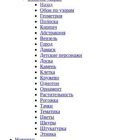
Назад
Обои по узорам
Геометрия
Полоска
Кирпич
Абстракция
Вензель
Город
Дамаск
Детские персонажи
Доска
Камень
Клетка
Кружево
Однотон
Орнамент
Растительность
Рогожка
Тачки
Тематика
Цветы
Шкуры
Штукатурка
Этника
Новинки