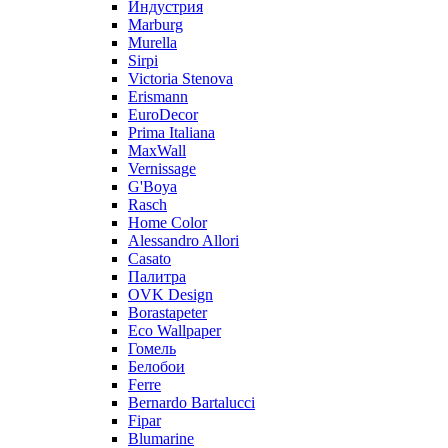
Индустрия
Marburg
Murella
Sirpi
Victoria Stenova
Erismann
EuroDecor
Prima Italiana
MaxWall
Vernissage
G'Boya
Rasch
Home Color
Alessandro Allori
Casato
Палитра
OVK Design
Borastapeter
Eco Wallpaper
Гомель
Белобои
Ferre
Bernardo Bartalucci
Fipar
Blumarine