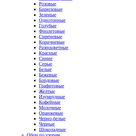
Розовые
Бирюзовые
Зеленые
Однотонные
Голубые
Фиолетовые
Сиреневые
Коричневые
Разноцветные
Красные
Синие
Серые
Белые
Бежевые
Бордовые
Графитовые
Желтые
Изумрудные
Кофейные
Молочные
Оранжевые
Черно-белые
Черные
Шоколадные
Обои по узорам