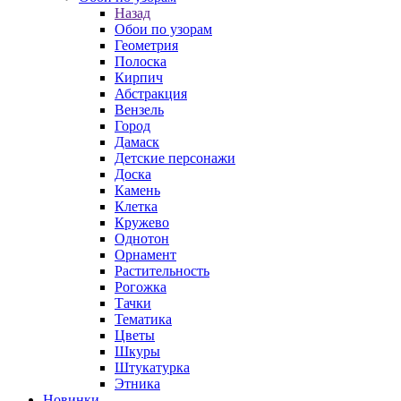
Назад
Обои по узорам
Геометрия
Полоска
Кирпич
Абстракция
Вензель
Город
Дамаск
Детские персонажи
Доска
Камень
Клетка
Кружево
Однотон
Орнамент
Растительность
Рогожка
Тачки
Тематика
Цветы
Шкуры
Штукатурка
Этника
Новинки