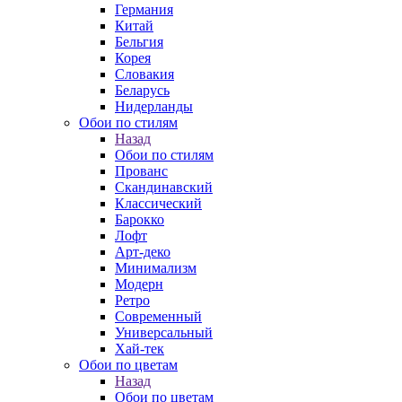
Германия
Китай
Бельгия
Корея
Словакия
Беларусь
Нидерланды
Обои по стилям
Назад
Обои по стилям
Прованс
Скандинавский
Классический
Барокко
Лофт
Арт-деко
Минимализм
Модерн
Ретро
Современный
Универсальный
Хай-тек
Обои по цветам
Назад
Обои по цветам