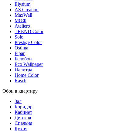
Elysium
AS Creation
MaxWall
МОФ
Ateliero
TREND Color
Solo
Prestige Color
Ostima
Fipar
Белобои
Eco Wallpaper
Палитра
Home Color
Rasch
Обои в квартиру
Зал
Коридор
Кабинет
Детская
Спальня
Кухня