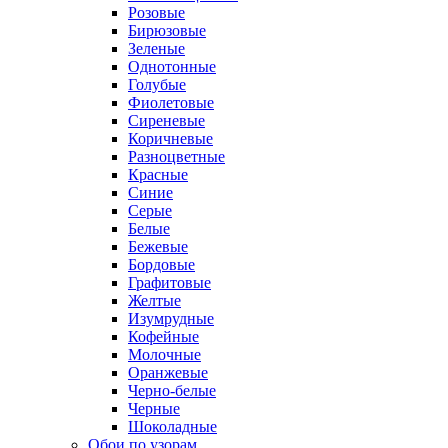
Розовые
Бирюзовые
Зеленые
Однотонные
Голубые
Фиолетовые
Сиреневые
Коричневые
Разноцветные
Красные
Синие
Серые
Белые
Бежевые
Бордовые
Графитовые
Желтые
Изумрудные
Кофейные
Молочные
Оранжевые
Черно-белые
Черные
Шоколадные
Обои по узорам