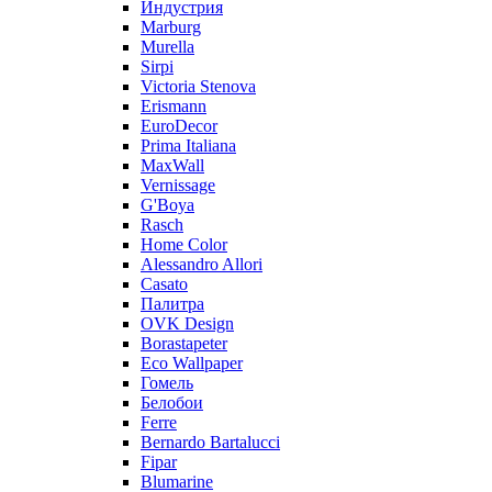
Индустрия
Marburg
Murella
Sirpi
Victoria Stenova
Erismann
EuroDecor
Prima Italiana
MaxWall
Vernissage
G'Boya
Rasch
Home Color
Alessandro Allori
Casato
Палитра
OVK Design
Borastapeter
Eco Wallpaper
Гомель
Белобои
Ferre
Bernardo Bartalucci
Fipar
Blumarine