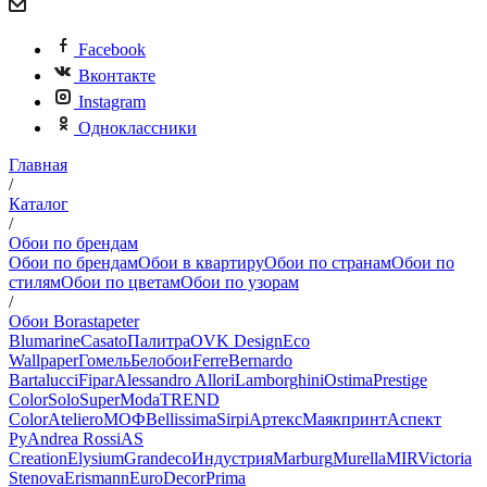
Facebook
Вконтакте
Instagram
Одноклассники
Главная
/
Каталог
/
Обои по брендам
Обои по брендам
Обои в квартиру
Обои по странам
Обои по
стилям
Обои по цветам
Обои по узорам
/
Обои Borastapeter
Blumarine
Casato
Палитра
OVK Design
Eco
Wallpaper
Гомель
Белобои
Ferre
Bernardo
Bartalucci
Fipar
Alessandro Allori
Lamborghini
Ostima
Prestige
Color
Solo
SuperModa
TREND
Color
Ateliero
МОФ
Bellissima
Sirpi
Артекс
Маякпринт
Аспект
Ру
Andrea Rossi
AS
Creation
Elysium
Grandeco
Индустрия
Marburg
Murella
MIR
Victoria
Stenova
Erismann
EuroDecor
Prima