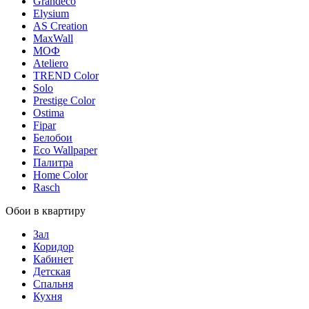
Grandeco
Elysium
AS Creation
MaxWall
МОФ
Ateliero
TREND Color
Solo
Prestige Color
Ostima
Fipar
Белобои
Eco Wallpaper
Палитра
Home Color
Rasch
Обои в квартиру
Зал
Коридор
Кабинет
Детская
Спальня
Кухня