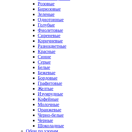
Розовые
Бирюзовые
Зеленые
Однотонные
Голубые
Фиолетовые
Сиреневые
Коричневые
Разноцветные
Красные
Синие
Серые
Белые
Бежевые
Бордовые
Графитовые
Желтые
Изумрудные
Кофейные
Молочные
Оранжевые
Черно-белые
Черные
Шоколадные
Обои по узорам