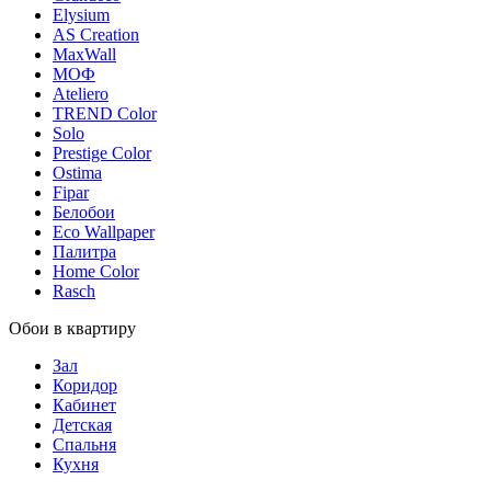
Elysium
AS Creation
MaxWall
МОФ
Ateliero
TREND Color
Solo
Prestige Color
Ostima
Fipar
Белобои
Eco Wallpaper
Палитра
Home Color
Rasch
Обои в квартиру
Зал
Коридор
Кабинет
Детская
Спальня
Кухня