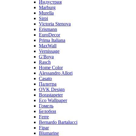
Индустрия
Marburg
Murella
Sirpi
Victoria Stenova
Erismann
EuroDecor
Prima Italiana
MaxWall
Vernissage
G'Boya
Rasch
Home Color
Alessandro Allori
Casato
Палитра
OVK Design
Borastapeter
Eco Wallpaper
Гомель
Белобои
Ferre
Bernardo Bartalucci
Fipar
Blumarine