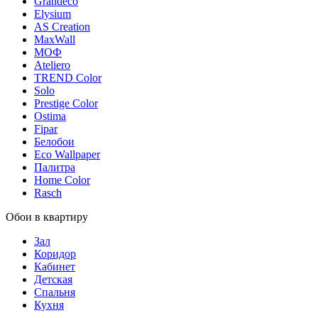
Grandeco
Elysium
AS Creation
MaxWall
МОФ
Ateliero
TREND Color
Solo
Prestige Color
Ostima
Fipar
Белобои
Eco Wallpaper
Палитра
Home Color
Rasch
Обои в квартиру
Зал
Коридор
Кабинет
Детская
Спальня
Кухня