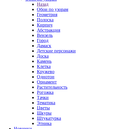
Назад
Обои по узорам
Геометрия
Полоска
Кирпич
Абстракция
Вензель
Город
Дамаск
Детские персонажи
Доска
Камень
Клетка
Кружево
Однотон
Орнамент
Растительность
Рогожка
Тачки
Тематика
Цветы
Шкуры
Штукатурка
Этника
Новинки