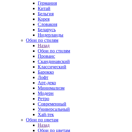
Германия
Китай
Бельгия
Корея
Словакия
Беларусь
Нидерланды
Обои по стилям
Назад
Обои по стилям
Прованс
Скандинавский
Классический
Барокко
Лофт
Арт-деко
Минимализм
Модерн
Ретро
Современный
Универсальный
Хай-тек
Обои по цветам
Назад
Обои по цветам