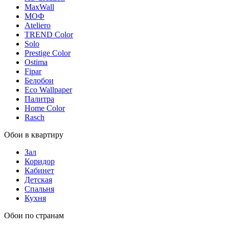
MaxWall
МОФ
Ateliero
TREND Color
Solo
Prestige Color
Ostima
Fipar
Белобои
Eco Wallpaper
Палитра
Home Color
Rasch
Обои в квартиру
Зал
Коридор
Кабинет
Детская
Спальня
Кухня
Обои по странам