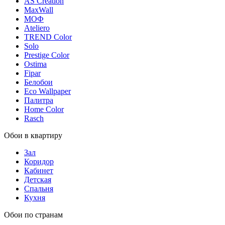
AS Creation
MaxWall
МОФ
Ateliero
TREND Color
Solo
Prestige Color
Ostima
Fipar
Белобои
Eco Wallpaper
Палитра
Home Color
Rasch
Обои в квартиру
Зал
Коридор
Кабинет
Детская
Спальня
Кухня
Обои по странам