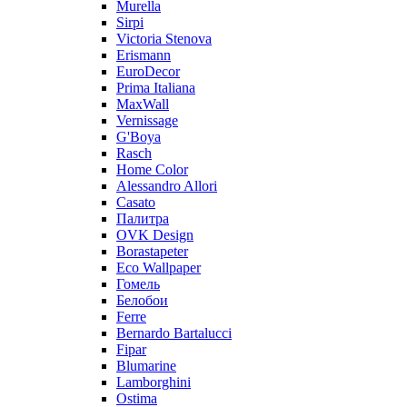
Murella
Sirpi
Victoria Stenova
Erismann
EuroDecor
Prima Italiana
MaxWall
Vernissage
G'Boya
Rasch
Home Color
Alessandro Allori
Casato
Палитра
OVK Design
Borastapeter
Eco Wallpaper
Гомель
Белобои
Ferre
Bernardo Bartalucci
Fipar
Blumarine
Lamborghini
Ostima