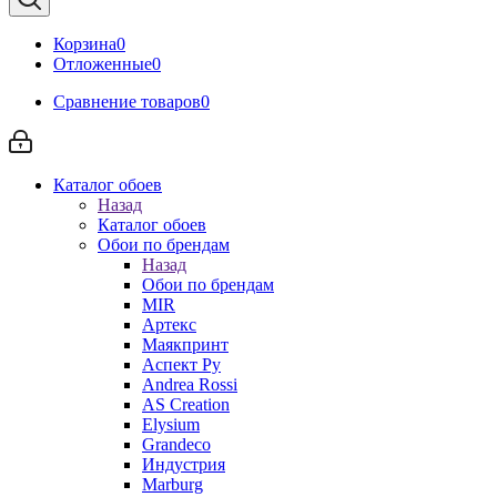
Корзина
0
Отложенные
0
Сравнение товаров
0
Каталог обоев
Назад
Каталог обоев
Обои по брендам
Назад
Обои по брендам
MIR
Артекс
Маякпринт
Аспект Ру
Andrea Rossi
AS Creation
Elysium
Grandeco
Индустрия
Marburg