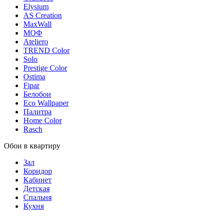
Elysium
AS Creation
MaxWall
МОФ
Ateliero
TREND Color
Solo
Prestige Color
Ostima
Fipar
Белобои
Eco Wallpaper
Палитра
Home Color
Rasch
Обои в квартиру
Зал
Коридор
Кабинет
Детская
Спальня
Кухня