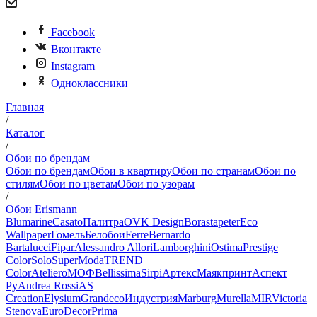
Facebook
Вконтакте
Instagram
Одноклассники
Главная
/
Каталог
/
Обои по брендам
Обои по брендам
Обои в квартиру
Обои по странам
Обои по
стилям
Обои по цветам
Обои по узорам
/
Обои Erismann
Blumarine
Casato
Палитра
OVK Design
Borastapeter
Eco
Wallpaper
Гомель
Белобои
Ferre
Bernardo
Bartalucci
Fipar
Alessandro Allori
Lamborghini
Ostima
Prestige
Color
Solo
SuperModa
TREND
Color
Ateliero
МОФ
Bellissima
Sirpi
Артекс
Маякпринт
Аспект
Ру
Andrea Rossi
AS
Creation
Elysium
Grandeco
Индустрия
Marburg
Murella
MIR
Victoria
Stenova
EuroDecor
Prima