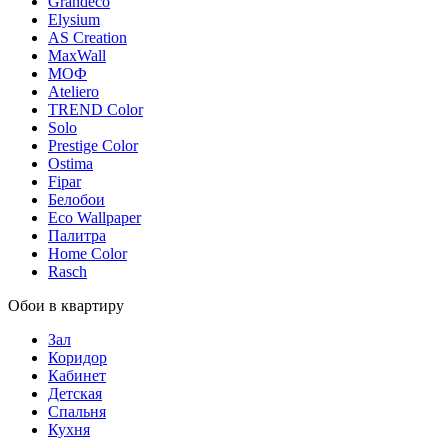
Grandeco
Elysium
AS Creation
MaxWall
МОФ
Ateliero
TREND Color
Solo
Prestige Color
Ostima
Fipar
Белобои
Eco Wallpaper
Палитра
Home Color
Rasch
Обои в квартиру
Зал
Коридор
Кабинет
Детская
Спальня
Кухня