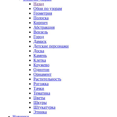
Назад
Обои по узорам
Геометрия
Полоска
Кирпич
Абстракция
Вензель
Город
Дамаск
Детские персонажи
Доска
Камень
Клетка
Кружево
Однотон
Орнамент
Растительность
Рогожка
Тачки
Тематика
Цветы
Шкуры
Штукатурка
Этника
Новинки