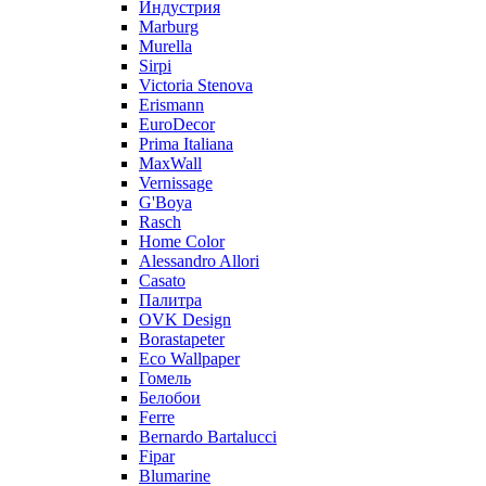
Индустрия
Marburg
Murella
Sirpi
Victoria Stenova
Erismann
EuroDecor
Prima Italiana
MaxWall
Vernissage
G'Boya
Rasch
Home Color
Alessandro Allori
Casato
Палитра
OVK Design
Borastapeter
Eco Wallpaper
Гомель
Белобои
Ferre
Bernardo Bartalucci
Fipar
Blumarine