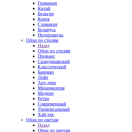
Германия
Китай
Бельгия
Корея
Словакия
Беларусь
Нидерланды
Обои по стилям
Назад
Обои по стилям
Прованс
Скандинавский
Классический
Барокко
Лофт
Арт-деко
Минимализм
Модерн
Ретро
Современный
Универсальный
Хай-тек
Обои по цветам
Назад
Обои по цветам