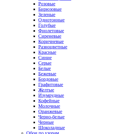
Розовые
Бирюзовые
Зеленые
Однотонные
Голубые
Фиолетовые
Сиреневые
Коричневые
Разноцветные
Красные
Синие
Серые
Белые
Бежевые
Бордовые
Графитовые
Желтые
Изумрудные
Кофейные
Молочные
Оранжевые
Черно-белые
Черные
Шоколадные
Обои по узорам