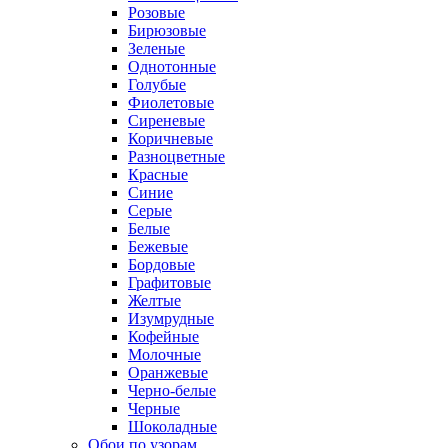
Розовые
Бирюзовые
Зеленые
Однотонные
Голубые
Фиолетовые
Сиреневые
Коричневые
Разноцветные
Красные
Синие
Серые
Белые
Бежевые
Бордовые
Графитовые
Желтые
Изумрудные
Кофейные
Молочные
Оранжевые
Черно-белые
Черные
Шоколадные
Обои по узорам