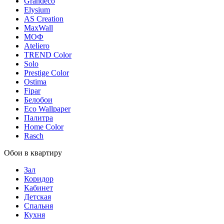
Grandeco
Elysium
AS Creation
MaxWall
МОФ
Ateliero
TREND Color
Solo
Prestige Color
Ostima
Fipar
Белобои
Eco Wallpaper
Палитра
Home Color
Rasch
Обои в квартиру
Зал
Коридор
Кабинет
Детская
Спальня
Кухня