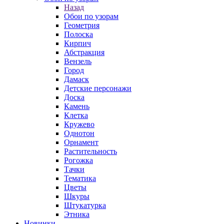
Назад
Обои по узорам
Геометрия
Полоска
Кирпич
Абстракция
Вензель
Город
Дамаск
Детские персонажи
Доска
Камень
Клетка
Кружево
Однотон
Орнамент
Растительность
Рогожка
Тачки
Тематика
Цветы
Шкуры
Штукатурка
Этника
Новинки