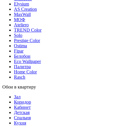
Elysium
AS Creation
MaxWall
МОФ
Ateliero
TREND Color
Solo
Prestige Color
Ostima
Fipar
Белобои
Eco Wallpaper
Палитра
Home Color
Rasch
Обои в квартиру
Зал
Коридор
Кабинет
Детская
Спальня
Кухня