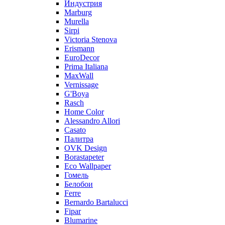
Индустрия
Marburg
Murella
Sirpi
Victoria Stenova
Erismann
EuroDecor
Prima Italiana
MaxWall
Vernissage
G'Boya
Rasch
Home Color
Alessandro Allori
Casato
Палитра
OVK Design
Borastapeter
Eco Wallpaper
Гомель
Белобои
Ferre
Bernardo Bartalucci
Fipar
Blumarine