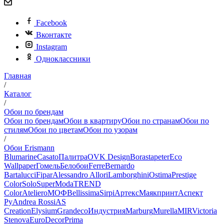
Facebook
Вконтакте
Instagram
Одноклассники
Главная
/
Каталог
/
Обои по брендам
Обои по брендам
Обои в квартиру
Обои по странам
Обои по
стилям
Обои по цветам
Обои по узорам
/
Обои Erismann
Blumarine
Casato
Палитра
OVK Design
Borastapeter
Eco
Wallpaper
Гомель
Белобои
Ferre
Bernardo
Bartalucci
Fipar
Alessandro Allori
Lamborghini
Ostima
Prestige
Color
Solo
SuperModa
TREND
Color
Ateliero
МОФ
Bellissima
Sirpi
Артекс
Маякпринт
Аспект
Ру
Andrea Rossi
AS
Creation
Elysium
Grandeco
Индустрия
Marburg
Murella
MIR
Victoria
Stenova
EuroDecor
Prima