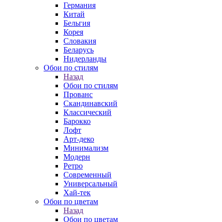
Германия
Китай
Бельгия
Корея
Словакия
Беларусь
Нидерланды
Обои по стилям
Назад
Обои по стилям
Прованс
Скандинавский
Классический
Барокко
Лофт
Арт-деко
Минимализм
Модерн
Ретро
Современный
Универсальный
Хай-тек
Обои по цветам
Назад
Обои по цветам