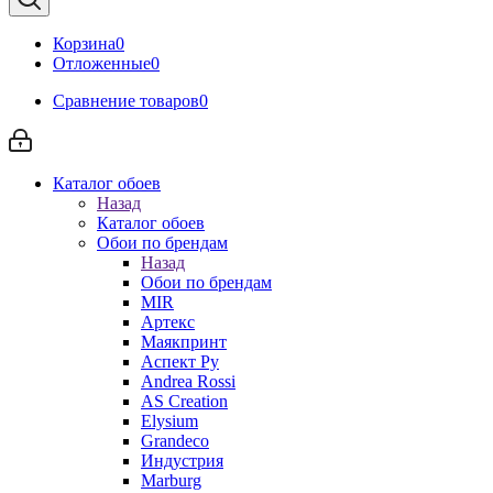
Корзина
0
Отложенные
0
Сравнение товаров
0
Каталог обоев
Назад
Каталог обоев
Обои по брендам
Назад
Обои по брендам
MIR
Артекс
Маякпринт
Аспект Ру
Andrea Rossi
AS Creation
Elysium
Grandeco
Индустрия
Marburg