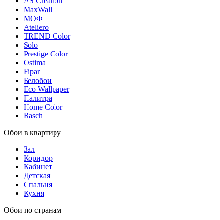
AS Creation
MaxWall
МОФ
Ateliero
TREND Color
Solo
Prestige Color
Ostima
Fipar
Белобои
Eco Wallpaper
Палитра
Home Color
Rasch
Обои в квартиру
Зал
Коридор
Кабинет
Детская
Спальня
Кухня
Обои по странам