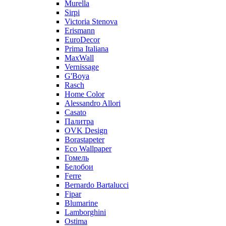
Murella
Sirpi
Victoria Stenova
Erismann
EuroDecor
Prima Italiana
MaxWall
Vernissage
G'Boya
Rasch
Home Color
Alessandro Allori
Casato
Палитра
OVK Design
Borastapeter
Eco Wallpaper
Гомель
Белобои
Ferre
Bernardo Bartalucci
Fipar
Blumarine
Lamborghini
Ostima