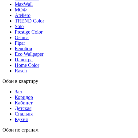
MaxWall
МОФ
Ateliero
TREND Color
Solo
Prestige Color
Ostima
Fipar
Белобои
Eco Wallpaper
Палитра
Home Color
Rasch
Обои в квартиру
Зал
Коридор
Кабинет
Детская
Спальня
Кухня
Обои по странам