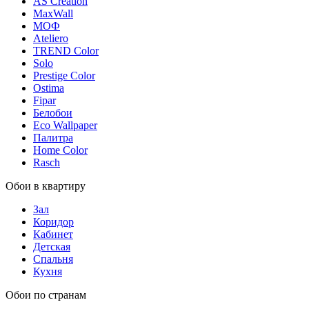
AS Creation
MaxWall
МОФ
Ateliero
TREND Color
Solo
Prestige Color
Ostima
Fipar
Белобои
Eco Wallpaper
Палитра
Home Color
Rasch
Обои в квартиру
Зал
Коридор
Кабинет
Детская
Спальня
Кухня
Обои по странам