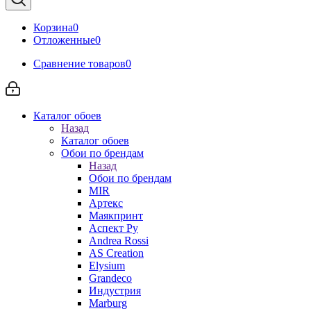
Корзина
0
Отложенные
0
Сравнение товаров
0
Каталог обоев
Назад
Каталог обоев
Обои по брендам
Назад
Обои по брендам
MIR
Артекс
Маякпринт
Аспект Ру
Andrea Rossi
AS Creation
Elysium
Grandeco
Индустрия
Marburg