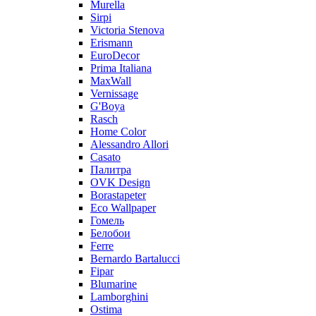
Murella
Sirpi
Victoria Stenova
Erismann
EuroDecor
Prima Italiana
MaxWall
Vernissage
G'Boya
Rasch
Home Color
Alessandro Allori
Casato
Палитра
OVK Design
Borastapeter
Eco Wallpaper
Гомель
Белобои
Ferre
Bernardo Bartalucci
Fipar
Blumarine
Lamborghini
Ostima