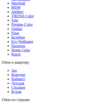
MaxWall
МОФ
Ateliero
TREND Color
Solo
Prestige Color
Ostima
Fipar
Белобои
Eco Wallpaper
Палитра
Home Color
Rasch
Обои в квартиру
Зал
Коридор
Кабинет
Детская
Спальня
Кухня
Обои по странам