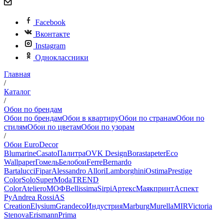
Facebook
Вконтакте
Instagram
Одноклассники
Главная
/
Каталог
/
Обои по брендам
Обои по брендам
Обои в квартиру
Обои по странам
Обои по
стилям
Обои по цветам
Обои по узорам
/
Обои EuroDecor
Blumarine
Casato
Палитра
OVK Design
Borastapeter
Eco
Wallpaper
Гомель
Белобои
Ferre
Bernardo
Bartalucci
Fipar
Alessandro Allori
Lamborghini
Ostima
Prestige
Color
Solo
SuperModa
TREND
Color
Ateliero
МОФ
Bellissima
Sirpi
Артекс
Маякпринт
Аспект
Ру
Andrea Rossi
AS
Creation
Elysium
Grandeco
Индустрия
Marburg
Murella
MIR
Victoria
Stenova
Erismann
Prima