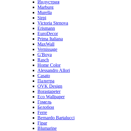
Индустрия
Marburg
Murella
Sirpi
Victoria Stenova
Erismann
EuroDecor
Prima Italiana
MaxWall
Vernissage
G'Boya
Rasch
Home Color
Alessandro Allori
Casato
Палитра
OVK Design
Borastapeter
Eco Wallpaper
Гомель
Белобои
Ferre
Bernardo Bartalucci
Fipar
Blumarine