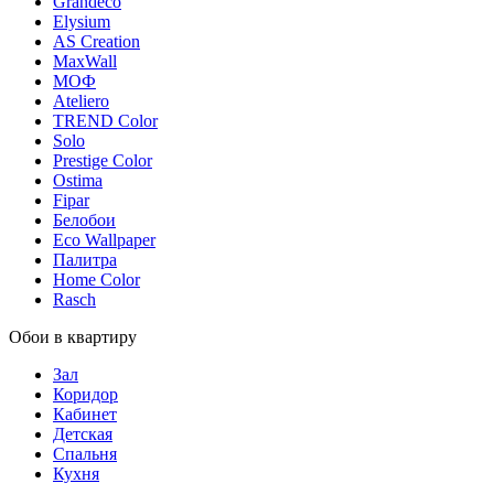
Grandeco
Elysium
AS Creation
MaxWall
МОФ
Ateliero
TREND Color
Solo
Prestige Color
Ostima
Fipar
Белобои
Eco Wallpaper
Палитра
Home Color
Rasch
Обои в квартиру
Зал
Коридор
Кабинет
Детская
Спальня
Кухня