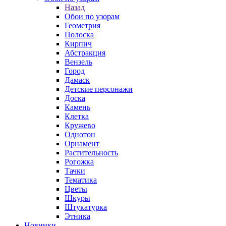
Назад
Обои по узорам
Геометрия
Полоска
Кирпич
Абстракция
Вензель
Город
Дамаск
Детские персонажи
Доска
Камень
Клетка
Кружево
Однотон
Орнамент
Растительность
Рогожка
Тачки
Тематика
Цветы
Шкуры
Штукатурка
Этника
Новинки