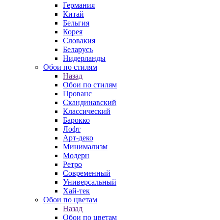
Германия
Китай
Бельгия
Корея
Словакия
Беларусь
Нидерланды
Обои по стилям
Назад
Обои по стилям
Прованс
Скандинавский
Классический
Барокко
Лофт
Арт-деко
Минимализм
Модерн
Ретро
Современный
Универсальный
Хай-тек
Обои по цветам
Назад
Обои по цветам