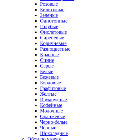
Розовые
Бирюзовые
Зеленые
Однотонные
Голубые
Фиолетовые
Сиреневые
Коричневые
Разноцветные
Красные
Синие
Серые
Белые
Бежевые
Бордовые
Графитовые
Желтые
Изумрудные
Кофейные
Молочные
Оранжевые
Черно-белые
Черные
Шоколадные
Обои по узорам