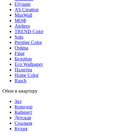
Elysium
AS Creation
MaxWall
МОФ
Ateliero
TREND Color
Solo
Prestige Color
Ostima
Fipar
Белобои
Eco Wallpaper
Палитра
Home Color
Rasch
Обои в квартиру
Зал
Коридор
Кабинет
Детская
Спальня
Кухня