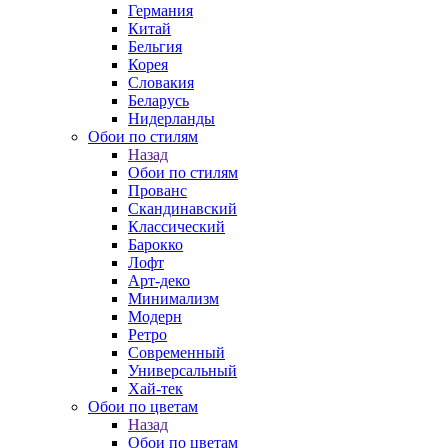
Германия
Китай
Бельгия
Корея
Словакия
Беларусь
Нидерланды
Обои по стилям
Назад
Обои по стилям
Прованс
Скандинавский
Классический
Барокко
Лофт
Арт-деко
Минимализм
Модерн
Ретро
Современный
Универсальный
Хай-тек
Обои по цветам
Назад
Обои по цветам