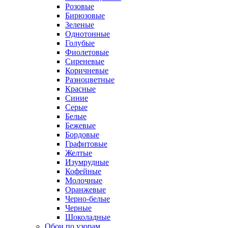
Розовые
Бирюзовые
Зеленые
Однотонные
Голубые
Фиолетовые
Сиреневые
Коричневые
Разноцветные
Красные
Синие
Серые
Белые
Бежевые
Бордовые
Графитовые
Желтые
Изумрудные
Кофейные
Молочные
Оранжевые
Черно-белые
Черные
Шоколадные
Обои по узорам