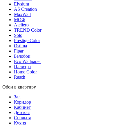
Elysium
AS Creation
MaxWall
МОФ
Ateliero
TREND Color
Solo
Prestige Color
Ostima
Fipar
Белобои
Eco Wallpaper
Палитра
Home Color
Rasch
Обои в квартиру
Зал
Коридор
Кабинет
Детская
Спальня
Кухня