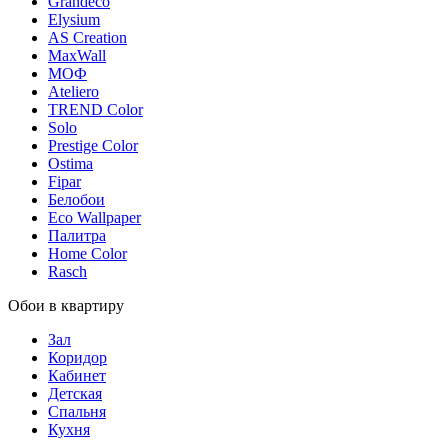
Grandeco
Elysium
AS Creation
MaxWall
МОФ
Ateliero
TREND Color
Solo
Prestige Color
Ostima
Fipar
Белобои
Eco Wallpaper
Палитра
Home Color
Rasch
Обои в квартиру
Зал
Коридор
Кабинет
Детская
Спальня
Кухня