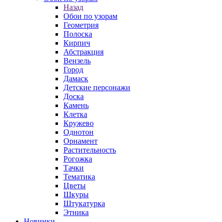
Назад
Обои по узорам
Геометрия
Полоска
Кирпич
Абстракция
Вензель
Город
Дамаск
Детские персонажи
Доска
Камень
Клетка
Кружево
Однотон
Орнамент
Растительность
Рогожка
Тачки
Тематика
Цветы
Шкуры
Штукатурка
Этника
Новинки