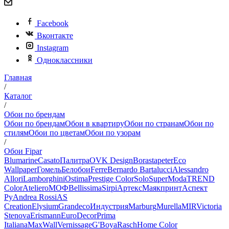
Facebook
Вконтакте
Instagram
Одноклассники
Главная
/
Каталог
/
Обои по брендам
Обои по брендам
Обои в квартиру
Обои по странам
Обои по
стилям
Обои по цветам
Обои по узорам
/
Обои Fipar
Blumarine
Casato
Палитра
OVK Design
Borastapeter
Eco
Wallpaper
Гомель
Белобои
Ferre
Bernardo Bartalucci
Alessandro
Allori
Lamborghini
Ostima
Prestige Color
Solo
SuperModa
TREND
Color
Ateliero
МОФ
Bellissima
Sirpi
Артекс
Маякпринт
Аспект
Ру
Andrea Rossi
AS
Creation
Elysium
Grandeco
Индустрия
Marburg
Murella
MIR
Victoria
Stenova
Erismann
EuroDecor
Prima
Italiana
MaxWall
Vernissage
G'Boya
Rasch
Home Color