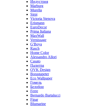
Индустрия
Marburg
Murella
Sirpi
Victoria Stenova
Erismann
EuroDecor
Prima Italiana
MaxWall
Vernissage
G'Boya
Rasch
Home Color
Alessandro Allori
Casato
Палитра
OVK Design
Borastapeter
Eco Wallpaper
Гомель
Белобои
Ferre
Bernardo Bartalucci
Fipar
Blumarine