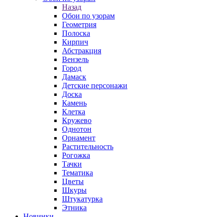
Назад
Обои по узорам
Геометрия
Полоска
Кирпич
Абстракция
Вензель
Город
Дамаск
Детские персонажи
Доска
Камень
Клетка
Кружево
Однотон
Орнамент
Растительность
Рогожка
Тачки
Тематика
Цветы
Шкуры
Штукатурка
Этника
Новинки