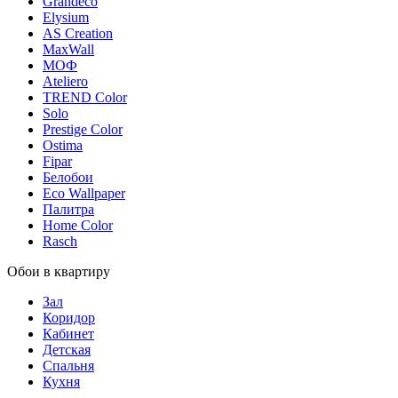
Grandeco
Elysium
AS Creation
MaxWall
МОФ
Ateliero
TREND Color
Solo
Prestige Color
Ostima
Fipar
Белобои
Eco Wallpaper
Палитра
Home Color
Rasch
Обои в квартиру
Зал
Коридор
Кабинет
Детская
Спальня
Кухня