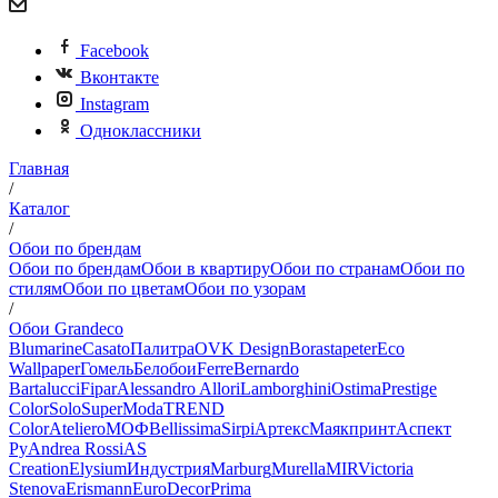
Facebook
Вконтакте
Instagram
Одноклассники
Главная
/
Каталог
/
Обои по брендам
Обои по брендам
Обои в квартиру
Обои по странам
Обои по
стилям
Обои по цветам
Обои по узорам
/
Обои Grandeco
Blumarine
Casato
Палитра
OVK Design
Borastapeter
Eco
Wallpaper
Гомель
Белобои
Ferre
Bernardo
Bartalucci
Fipar
Alessandro Allori
Lamborghini
Ostima
Prestige
Color
Solo
SuperModa
TREND
Color
Ateliero
МОФ
Bellissima
Sirpi
Артекс
Маякпринт
Аспект
Ру
Andrea Rossi
AS
Creation
Elysium
Индустрия
Marburg
Murella
MIR
Victoria
Stenova
Erismann
EuroDecor
Prima