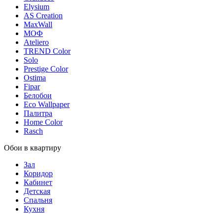
Elysium
AS Creation
MaxWall
МОФ
Ateliero
TREND Color
Solo
Prestige Color
Ostima
Fipar
Белобои
Eco Wallpaper
Палитра
Home Color
Rasch
Обои в квартиру
Зал
Коридор
Кабинет
Детская
Спальня
Кухня