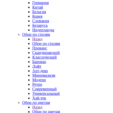
Германия
Китай
Бельгия
Корея
Словакия
Беларусь
Нидерланды
Обои по стилям
Назад
Обои по стилям
Прованс
Скандинавский
Классический
Барокко
Лофт
Арт-деко
Минимализм
Модерн
Ретро
Современный
Универсальный
Хай-тек
Обои по цветам
Назад
Обои по цветам