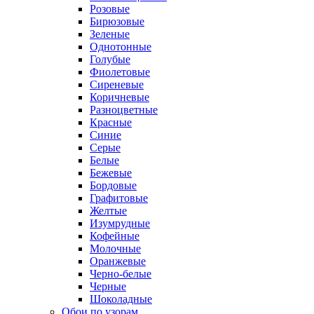
Розовые
Бирюзовые
Зеленые
Однотонные
Голубые
Фиолетовые
Сиреневые
Коричневые
Разноцветные
Красные
Синие
Серые
Белые
Бежевые
Бордовые
Графитовые
Желтые
Изумрудные
Кофейные
Молочные
Оранжевые
Черно-белые
Черные
Шоколадные
Обои по узорам