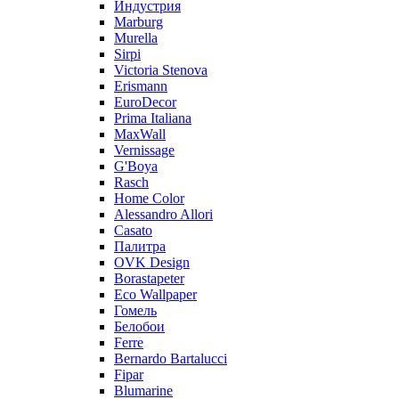
Индустрия
Marburg
Murella
Sirpi
Victoria Stenova
Erismann
EuroDecor
Prima Italiana
MaxWall
Vernissage
G'Boya
Rasch
Home Color
Alessandro Allori
Casato
Палитра
OVK Design
Borastapeter
Eco Wallpaper
Гомель
Белобои
Ferre
Bernardo Bartalucci
Fipar
Blumarine