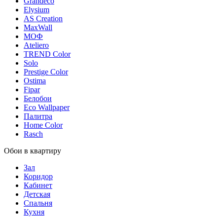
Grandeco
Elysium
AS Creation
MaxWall
МОФ
Ateliero
TREND Color
Solo
Prestige Color
Ostima
Fipar
Белобои
Eco Wallpaper
Палитра
Home Color
Rasch
Обои в квартиру
Зал
Коридор
Кабинет
Детская
Спальня
Кухня