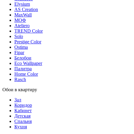
Elysium
AS Creation
MaxWall
МОФ
Ateliero
TREND Color
Solo
Prestige Color
Ostima
Fipar
Белобои
Eco Wallpaper
Палитра
Home Color
Rasch
Обои в квартиру
Зал
Коридор
Кабинет
Детская
Спальня
Кухня