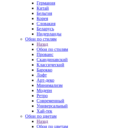
Германия
Китай
Бельгия
Корея
Словакия
Беларусь
Нидерланды
Обои по стилям
Назад
Обои по стилям
Прованс
Скандинавский
Классический
Барокко
Лофт
Арт-деко
Минимализм
Модерн
Ретро
Современный
Универсальный
Хай-тек
Обои по цветам
Назад
Обои по цветам