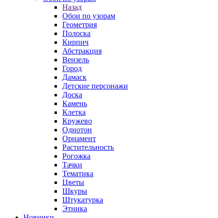
Назад
Обои по узорам
Геометрия
Полоска
Кирпич
Абстракция
Вензель
Город
Дамаск
Детские персонажи
Доска
Камень
Клетка
Кружево
Однотон
Орнамент
Растительность
Рогожка
Тачки
Тематика
Цветы
Шкуры
Штукатурка
Этника
Новинки