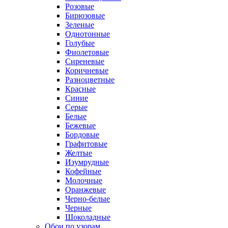
Розовые
Бирюзовые
Зеленые
Однотонные
Голубые
Фиолетовые
Сиреневые
Коричневые
Разноцветные
Красные
Синие
Серые
Белые
Бежевые
Бордовые
Графитовые
Желтые
Изумрудные
Кофейные
Молочные
Оранжевые
Черно-белые
Черные
Шоколадные
Обои по узорам