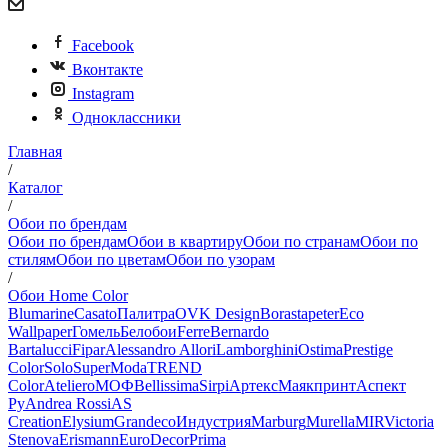
Facebook
Вконтакте
Instagram
Одноклассники
Главная
/
Каталог
/
Обои по брендам
Обои по брендам
Обои в квартиру
Обои по странам
Обои по
стилям
Обои по цветам
Обои по узорам
/
Обои Home Color
Blumarine
Casato
Палитра
OVK Design
Borastapeter
Eco
Wallpaper
Гомель
Белобои
Ferre
Bernardo
Bartalucci
Fipar
Alessandro Allori
Lamborghini
Ostima
Prestige
Color
Solo
SuperModa
TREND
Color
Ateliero
МОФ
Bellissima
Sirpi
Артекс
Маякпринт
Аспект
Ру
Andrea Rossi
AS
Creation
Elysium
Grandeco
Индустрия
Marburg
Murella
MIR
Victoria
Stenova
Erismann
EuroDecor
Prima