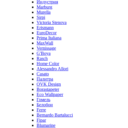
Индустрия
Marburg
Murella
Sirpi
Victoria Stenova
Erismann
EuroDecor
Prima Italiana
MaxWall
Vernissage
G'Boya
Rasch
Home Color
Alessandro Allori
Casato
Палитра
OVK Design
Borastapeter
Eco Wallpaper
Гомель
Белобои
Ferre
Bernardo Bartalucci
Fipar
Blumarine