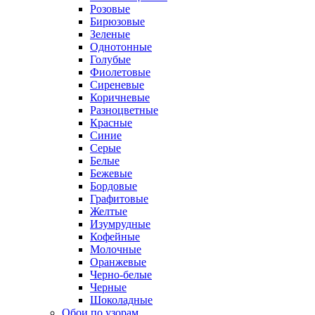
Розовые
Бирюзовые
Зеленые
Однотонные
Голубые
Фиолетовые
Сиреневые
Коричневые
Разноцветные
Красные
Синие
Серые
Белые
Бежевые
Бордовые
Графитовые
Желтые
Изумрудные
Кофейные
Молочные
Оранжевые
Черно-белые
Черные
Шоколадные
Обои по узорам