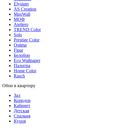
Elysium
AS Creation
MaxWall
МОФ
Ateliero
TREND Color
Solo
Prestige Color
Ostima
Fipar
Белобои
Eco Wallpaper
Палитра
Home Color
Rasch
Обои в квартиру
Зал
Коридор
Кабинет
Детская
Спальня
Кухня