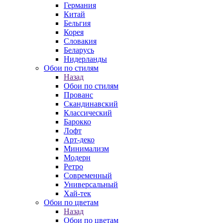
Германия
Китай
Бельгия
Корея
Словакия
Беларусь
Нидерланды
Обои по стилям
Назад
Обои по стилям
Прованс
Скандинавский
Классический
Барокко
Лофт
Арт-деко
Минимализм
Модерн
Ретро
Современный
Универсальный
Хай-тек
Обои по цветам
Назад
Обои по цветам