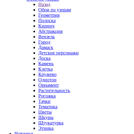
Назад
Обои по узорам
Геометрия
Полоска
Кирпич
Абстракция
Вензель
Город
Дамаск
Детские персонажи
Доска
Камень
Клетка
Кружево
Однотон
Орнамент
Растительность
Рогожка
Тачки
Тематика
Цветы
Шкуры
Штукатурка
Этника
Новинки