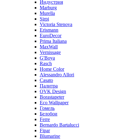
Индустрия
Marburg
Murella
Sirpi
Victoria Stenova
Erismann
EuroDecor
Prima Italiana
MaxWall
Vernissage
G'Boya
Rasch
Home Color
Alessandro Allori
Casato
Палитра
OVK Design
Borastapeter
Eco Wallpaper
Гомель
Белобои
Ferre
Bernardo Bartalucci
Fipar
Blumarine