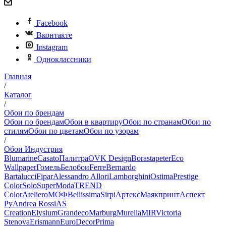
Facebook
Вконтакте
Instagram
Одноклассники
Главная
/
Каталог
/
Обои по брендам
Обои по брендам
Обои в квартиру
Обои по странам
Обои по
стилям
Обои по цветам
Обои по узорам
/
Обои Индустрия
Blumarine
Casato
Палитра
OVK Design
Borastapeter
Eco
Wallpaper
Гомель
Белобои
Ferre
Bernardo
Bartalucci
Fipar
Alessandro Allori
Lamborghini
Ostima
Prestige
Color
Solo
SuperModa
TREND
Color
Ateliero
МОФ
Bellissima
Sirpi
Артекс
Маякпринт
Аспект
Ру
Andrea Rossi
AS
Creation
Elysium
Grandeco
Marburg
Murella
MIR
Victoria
Stenova
Erismann
EuroDecor
Prima