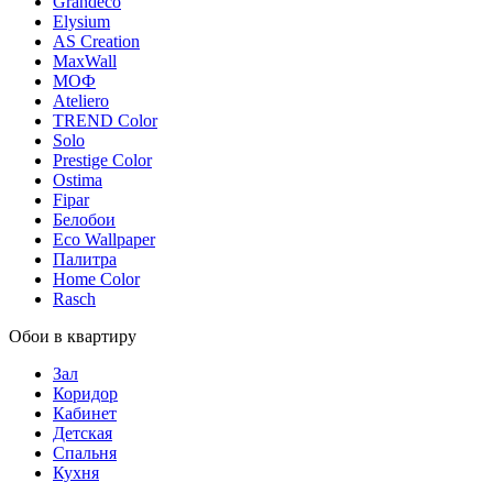
Grandeco
Elysium
AS Creation
MaxWall
МОФ
Ateliero
TREND Color
Solo
Prestige Color
Ostima
Fipar
Белобои
Eco Wallpaper
Палитра
Home Color
Rasch
Обои в квартиру
Зал
Коридор
Кабинет
Детская
Спальня
Кухня