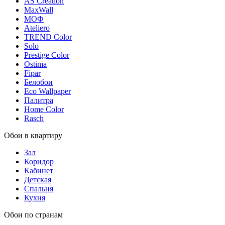
AS Creation
MaxWall
МОФ
Ateliero
TREND Color
Solo
Prestige Color
Ostima
Fipar
Белобои
Eco Wallpaper
Палитра
Home Color
Rasch
Обои в квартиру
Зал
Коридор
Кабинет
Детская
Спальня
Кухня
Обои по странам