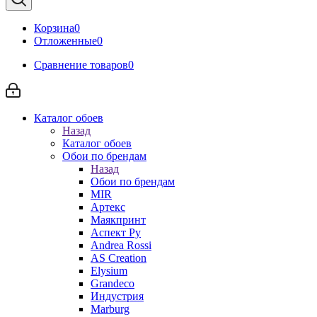
Корзина
0
Отложенные
0
Сравнение товаров
0
Каталог обоев
Назад
Каталог обоев
Обои по брендам
Назад
Обои по брендам
MIR
Артекс
Маякпринт
Аспект Ру
Andrea Rossi
AS Creation
Elysium
Grandeco
Индустрия
Marburg