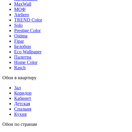
MaxWall
МОФ
Ateliero
TREND Color
Solo
Prestige Color
Ostima
Fipar
Белобои
Eco Wallpaper
Палитра
Home Color
Rasch
Обои в квартиру
Зал
Коридор
Кабинет
Детская
Спальня
Кухня
Обои по странам