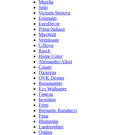
Murella
Sirpi
Victoria Stenova
Erismann
EuroDecor
Prima Italiana
MaxWall
Vernissage
G'Boya
Rasch
Home Color
Alessandro Allori
Casato
Палитра
OVK Design
Borastapeter
Eco Wallpaper
Гомель
Белобои
Ferre
Bernardo Bartalucci
Fipar
Blumarine
Lamborghini
Ostima