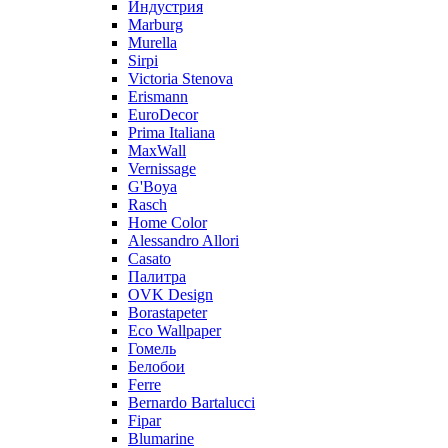
Индустрия
Marburg
Murella
Sirpi
Victoria Stenova
Erismann
EuroDecor
Prima Italiana
MaxWall
Vernissage
G'Boya
Rasch
Home Color
Alessandro Allori
Casato
Палитра
OVK Design
Borastapeter
Eco Wallpaper
Гомель
Белобои
Ferre
Bernardo Bartalucci
Fipar
Blumarine