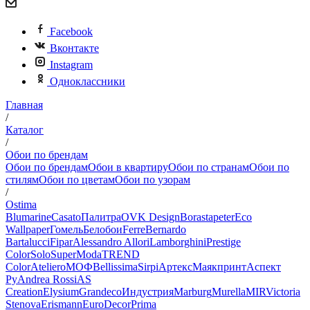
Facebook
Вконтакте
Instagram
Одноклассники
Главная
/
Каталог
/
Обои по брендам
Обои по брендам
Обои в квартиру
Обои по странам
Обои по
стилям
Обои по цветам
Обои по узорам
/
Ostima
Blumarine
Casato
Палитра
OVK Design
Borastapeter
Eco
Wallpaper
Гомель
Белобои
Ferre
Bernardo
Bartalucci
Fipar
Alessandro Allori
Lamborghini
Prestige
Color
Solo
SuperModa
TREND
Color
Ateliero
МОФ
Bellissima
Sirpi
Артекс
Маякпринт
Аспект
Ру
Andrea Rossi
AS
Creation
Elysium
Grandeco
Индустрия
Marburg
Murella
MIR
Victoria
Stenova
Erismann
EuroDecor
Prima