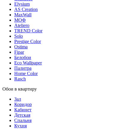
Elysium
AS Creation
MaxWall
МОФ
Ateliero
TREND Color
Solo
Prestige Color
Ostima
Fipar
Белобои
Eco Wallpaper
Палитра
Home Color
Rasch
Обои в квартиру
Зал
Коридор
Кабинет
Детская
Спальня
Кухня