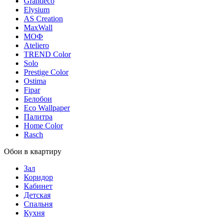
Grandeco
Elysium
AS Creation
MaxWall
МОФ
Ateliero
TREND Color
Solo
Prestige Color
Ostima
Fipar
Белобои
Eco Wallpaper
Палитра
Home Color
Rasch
Обои в квартиру
Зал
Коридор
Кабинет
Детская
Спальня
Кухня