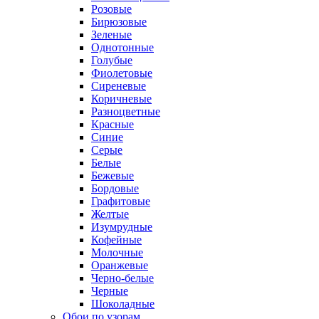
Розовые
Бирюзовые
Зеленые
Однотонные
Голубые
Фиолетовые
Сиреневые
Коричневые
Разноцветные
Красные
Синие
Серые
Белые
Бежевые
Бордовые
Графитовые
Желтые
Изумрудные
Кофейные
Молочные
Оранжевые
Черно-белые
Черные
Шоколадные
Обои по узорам