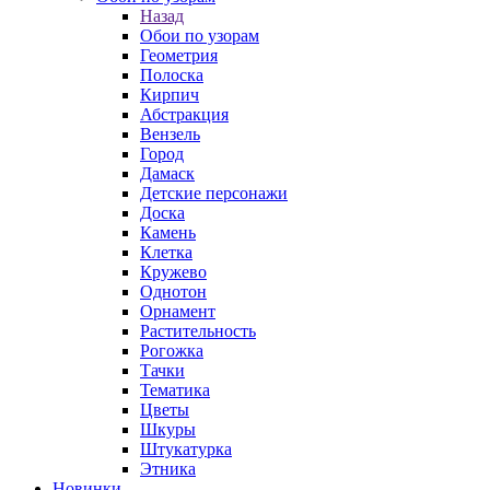
Назад
Обои по узорам
Геометрия
Полоска
Кирпич
Абстракция
Вензель
Город
Дамаск
Детские персонажи
Доска
Камень
Клетка
Кружево
Однотон
Орнамент
Растительность
Рогожка
Тачки
Тематика
Цветы
Шкуры
Штукатурка
Этника
Новинки