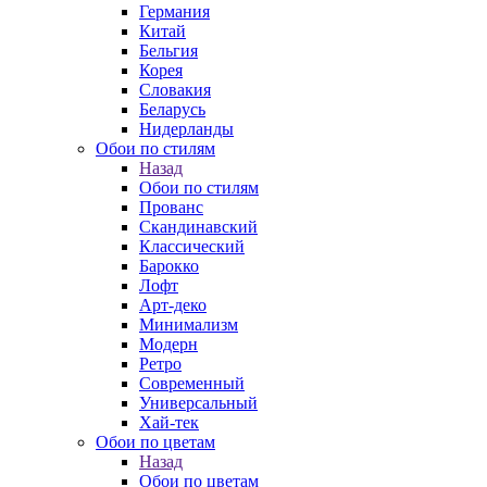
Германия
Китай
Бельгия
Корея
Словакия
Беларусь
Нидерланды
Обои по стилям
Назад
Обои по стилям
Прованс
Скандинавский
Классический
Барокко
Лофт
Арт-деко
Минимализм
Модерн
Ретро
Современный
Универсальный
Хай-тек
Обои по цветам
Назад
Обои по цветам