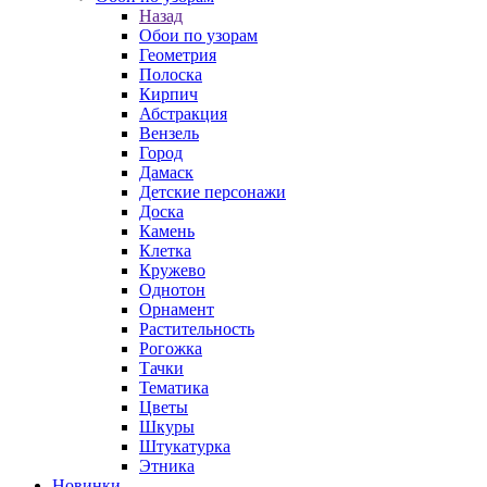
Назад
Обои по узорам
Геометрия
Полоска
Кирпич
Абстракция
Вензель
Город
Дамаск
Детские персонажи
Доска
Камень
Клетка
Кружево
Однотон
Орнамент
Растительность
Рогожка
Тачки
Тематика
Цветы
Шкуры
Штукатурка
Этника
Новинки