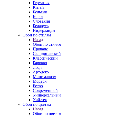
Германия
Китай
Бельгия
Корея
Словакия
Беларусь
Нидерланды
Обои по стилям
Назад
Обои по стилям
Прованс
Скандинавский
Классический
Барокко
Лофт
Арт-деко
Минимализм
Модерн
Ретро
Современный
Универсальный
Хай-тек
Обои по цветам
Назад
Обои по цветам