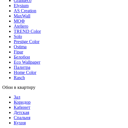
Grandeco
Elysium
AS Creation
MaxWall
МОФ
Ateliero
TREND Color
Solo
Prestige Color
Ostima
Fipar
Белобои
Eco Wallpaper
Палитра
Home Color
Rasch
Обои в квартиру
Зал
Коридор
Кабинет
Детская
Спальня
Кухня