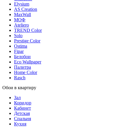
Elysium
AS Creation
MaxWall
МОФ
Ateliero
TREND Color
Solo
Prestige Color
Ostima
Fipar
Белобои
Eco Wallpaper
Палитра
Home Color
Rasch
Обои в квартиру
Зал
Коридор
Кабинет
Детская
Спальня
Кухня