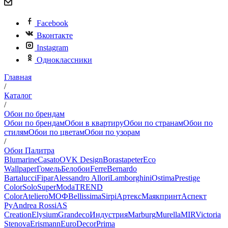
Facebook
Вконтакте
Instagram
Одноклассники
Главная
/
Каталог
/
Обои по брендам
Обои по брендам
Обои в квартиру
Обои по странам
Обои по
стилям
Обои по цветам
Обои по узорам
/
Обои Палитра
Blumarine
Casato
OVK Design
Borastapeter
Eco
Wallpaper
Гомель
Белобои
Ferre
Bernardo
Bartalucci
Fipar
Alessandro Allori
Lamborghini
Ostima
Prestige
Color
Solo
SuperModa
TREND
Color
Ateliero
МОФ
Bellissima
Sirpi
Артекс
Маякпринт
Аспект
Ру
Andrea Rossi
AS
Creation
Elysium
Grandeco
Индустрия
Marburg
Murella
MIR
Victoria
Stenova
Erismann
EuroDecor
Prima