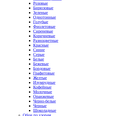
Розовые
Бирюзовые
Зеленые
Однотонные
Голубые
Фиолетовые
Сиреневые
Коричневые
Разноцветные
Красные
Синие
Серые
Белые
Бежевые
Бордовые
Графитовые
Желтые
Изумрудные
Кофейные
Молочные
Оранжевые
Черно-белые
Черные
Шоколадные
Обои по узорам