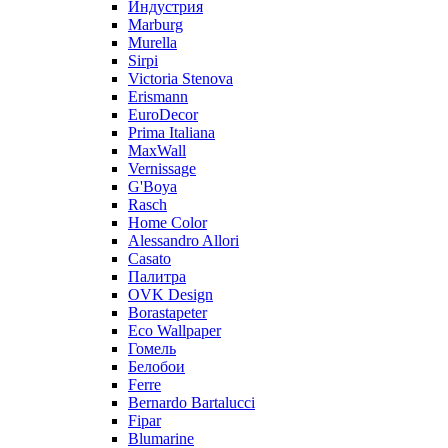
Индустрия
Marburg
Murella
Sirpi
Victoria Stenova
Erismann
EuroDecor
Prima Italiana
MaxWall
Vernissage
G'Boya
Rasch
Home Color
Alessandro Allori
Casato
Палитра
OVK Design
Borastapeter
Eco Wallpaper
Гомель
Белобои
Ferre
Bernardo Bartalucci
Fipar
Blumarine