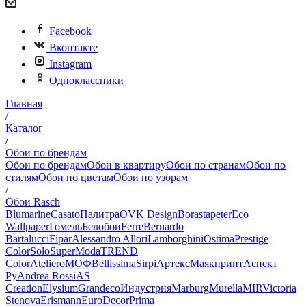
Facebook
Вконтакте
Instagram
Одноклассники
Главная
/
Каталог
/
Обои по брендам
Обои по брендам
Обои в квартиру
Обои по странам
Обои по
стилям
Обои по цветам
Обои по узорам
/
Обои Rasch
Blumarine
Casato
Палитра
OVK Design
Borastapeter
Eco
Wallpaper
Гомель
Белобои
Ferre
Bernardo
Bartalucci
Fipar
Alessandro Allori
Lamborghini
Ostima
Prestige
Color
Solo
SuperModa
TREND
Color
Ateliero
МОФ
Bellissima
Sirpi
Артекс
Маякпринт
Аспект
Ру
Andrea Rossi
AS
Creation
Elysium
Grandeco
Индустрия
Marburg
Murella
MIR
Victoria
Stenova
Erismann
EuroDecor
Prima