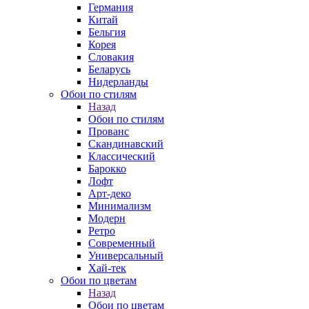
Германия
Китай
Бельгия
Корея
Словакия
Беларусь
Нидерланды
Обои по стилям
Назад
Обои по стилям
Прованс
Скандинавский
Классический
Барокко
Лофт
Арт-деко
Минимализм
Модерн
Ретро
Современный
Универсальный
Хай-тек
Обои по цветам
Назад
Обои по цветам