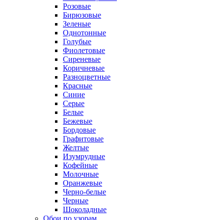
Розовые
Бирюзовые
Зеленые
Однотонные
Голубые
Фиолетовые
Сиреневые
Коричневые
Разноцветные
Красные
Синие
Серые
Белые
Бежевые
Бордовые
Графитовые
Желтые
Изумрудные
Кофейные
Молочные
Оранжевые
Черно-белые
Черные
Шоколадные
Обои по узорам