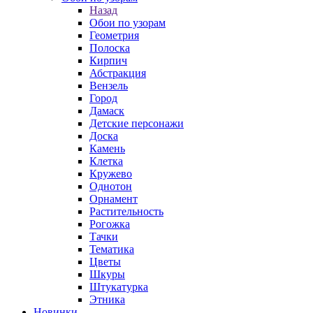
Назад
Обои по узорам
Геометрия
Полоска
Кирпич
Абстракция
Вензель
Город
Дамаск
Детские персонажи
Доска
Камень
Клетка
Кружево
Однотон
Орнамент
Растительность
Рогожка
Тачки
Тематика
Цветы
Шкуры
Штукатурка
Этника
Новинки