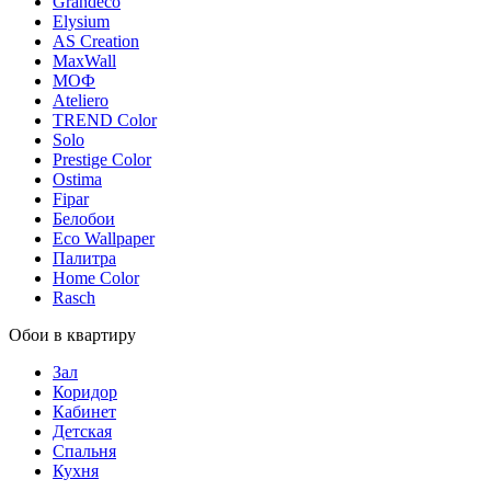
Grandeco
Elysium
AS Creation
MaxWall
МОФ
Ateliero
TREND Color
Solo
Prestige Color
Ostima
Fipar
Белобои
Eco Wallpaper
Палитра
Home Color
Rasch
Обои в квартиру
Зал
Коридор
Кабинет
Детская
Спальня
Кухня