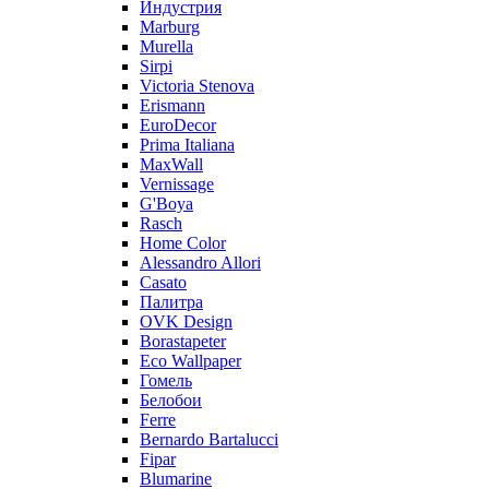
Индустрия
Marburg
Murella
Sirpi
Victoria Stenova
Erismann
EuroDecor
Prima Italiana
MaxWall
Vernissage
G'Boya
Rasch
Home Color
Alessandro Allori
Casato
Палитра
OVK Design
Borastapeter
Eco Wallpaper
Гомель
Белобои
Ferre
Bernardo Bartalucci
Fipar
Blumarine