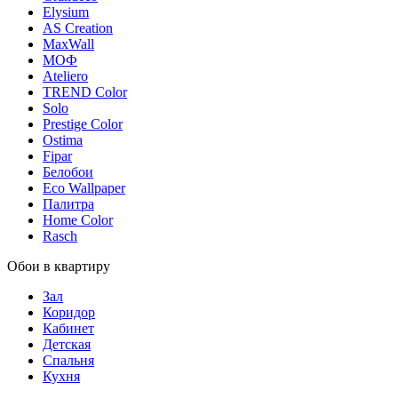
Elysium
AS Creation
MaxWall
МОФ
Ateliero
TREND Color
Solo
Prestige Color
Ostima
Fipar
Белобои
Eco Wallpaper
Палитра
Home Color
Rasch
Обои в квартиру
Зал
Коридор
Кабинет
Детская
Спальня
Кухня