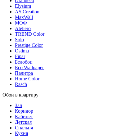
Grandeco
Elysium
AS Creation
MaxWall
МОФ
Ateliero
TREND Color
Solo
Prestige Color
Ostima
Fipar
Белобои
Eco Wallpaper
Палитра
Home Color
Rasch
Обои в квартиру
Зал
Коридор
Кабинет
Детская
Спальня
Кухня