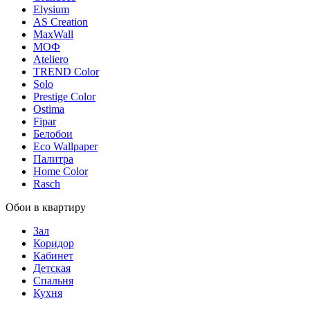
Elysium
AS Creation
MaxWall
МОФ
Ateliero
TREND Color
Solo
Prestige Color
Ostima
Fipar
Белобои
Eco Wallpaper
Палитра
Home Color
Rasch
Обои в квартиру
Зал
Коридор
Кабинет
Детская
Спальня
Кухня