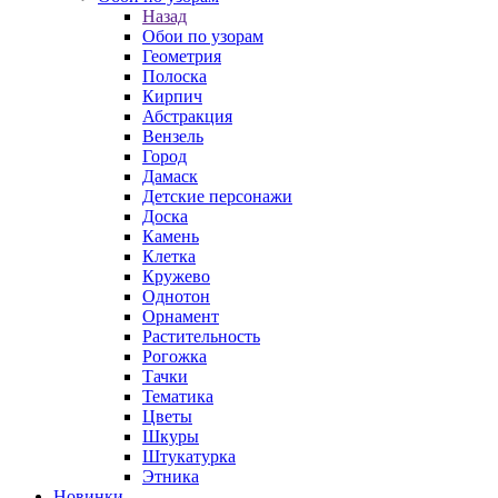
Назад
Обои по узорам
Геометрия
Полоска
Кирпич
Абстракция
Вензель
Город
Дамаск
Детские персонажи
Доска
Камень
Клетка
Кружево
Однотон
Орнамент
Растительность
Рогожка
Тачки
Тематика
Цветы
Шкуры
Штукатурка
Этника
Новинки