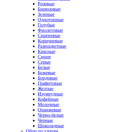
Розовые
Бирюзовые
Зеленые
Однотонные
Голубые
Фиолетовые
Сиреневые
Коричневые
Разноцветные
Красные
Синие
Серые
Белые
Бежевые
Бордовые
Графитовые
Желтые
Изумрудные
Кофейные
Молочные
Оранжевые
Черно-белые
Черные
Шоколадные
Обои по узорам