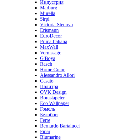
Индустрия
Marburg
Murella
Sirpi
Victoria Stenova
Erismann
EuroDecor
Prima Italiana
MaxWall
Vernissage
G'Boya
Rasch
Home Color
Alessandro Allori
Casato
Палитра
OVK Design
Borastapeter
Eco Wallpaper
Гомель
Белобои
Ferre
Bernardo Bartalucci
Fipar
Blumarine