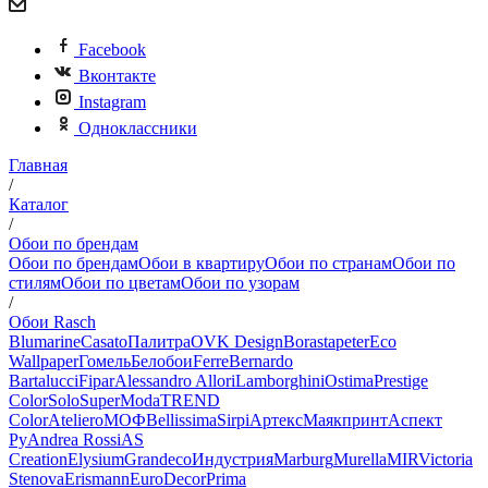
Facebook
Вконтакте
Instagram
Одноклассники
Главная
/
Каталог
/
Обои по брендам
Обои по брендам
Обои в квартиру
Обои по странам
Обои по
стилям
Обои по цветам
Обои по узорам
/
Обои Rasch
Blumarine
Casato
Палитра
OVK Design
Borastapeter
Eco
Wallpaper
Гомель
Белобои
Ferre
Bernardo
Bartalucci
Fipar
Alessandro Allori
Lamborghini
Ostima
Prestige
Color
Solo
SuperModa
TREND
Color
Ateliero
МОФ
Bellissima
Sirpi
Артекс
Маякпринт
Аспект
Ру
Andrea Rossi
AS
Creation
Elysium
Grandeco
Индустрия
Marburg
Murella
MIR
Victoria
Stenova
Erismann
EuroDecor
Prima