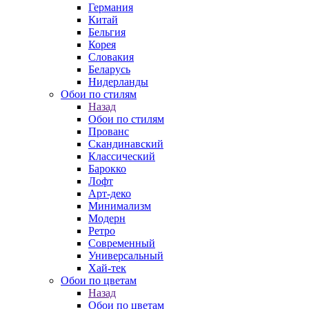
Германия
Китай
Бельгия
Корея
Словакия
Беларусь
Нидерланды
Обои по стилям
Назад
Обои по стилям
Прованс
Скандинавский
Классический
Барокко
Лофт
Арт-деко
Минимализм
Модерн
Ретро
Современный
Универсальный
Хай-тек
Обои по цветам
Назад
Обои по цветам