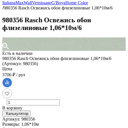
Italiana
MaxWall
Vernissage
G'Boya
Home Color
/
980356 Rasch Освежись обои флизелиновые 1,06*10м/6
980356 Rasch Освежись обои
флизелиновые 1,06*10м/6
Есть в наличии
980356 Rasch Освежись обои флизелиновые 1,06*10м/6
(Артикул: 980356)
Цена
3706 ₽ / рул
В корзину
Калькулятор
Артикул: 980356
Размеры: 1,06*10м