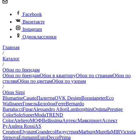
Facebook
Вконтакте
Instagram
Одноклассники
Главная
/
Каталог
/
Обои по брендам
Обои по брендам
Обои в квартиру
Обои по странам
Обои по
стилям
Обои по цветам
Обои по узорам
/
Обои Sirpi
Blumarine
Casato
Палитра
OVK Design
Borastapeter
Eco
Wallpaper
Гомель
Белобои
Ferre
Bernardo
Bartalucci
Fipar
Alessandro Allori
Lamborghini
Ostima
Prestige
Color
Solo
SuperModa
TREND
Color
Ateliero
МОФ
Bellissima
Артекс
Маякпринт
Аспект
Ру
Andrea Rossi
AS
Creation
Elysium
Grandeco
Индустрия
Marburg
Murella
MIR
Victoria
Stenova
Erismann
EuroDecor
Prima