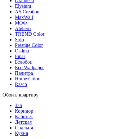
Grandeco
Elysium
AS Creation
MaxWall
МОФ
Ateliero
TREND Color
Solo
Prestige Color
Ostima
Fipar
Белобои
Eco Wallpaper
Палитра
Home Color
Rasch
Обои в квартиру
Зал
Коридор
Кабинет
Детская
Спальня
Кухня