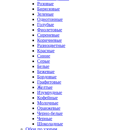
Розовые
Бирюзовые
Зеленые
Однотонные
Голубые
Фиолетовые
Сиреневые
Коричневые
Разноцветные
Красные
Синие
Серые
Белые
Бежевые
Бордовые
Графитовые
Желтые
Изумрудные
Кофейные
Молочные
Оранжевые
Черно-белые
Черные
Шоколадные
Обои по узорам