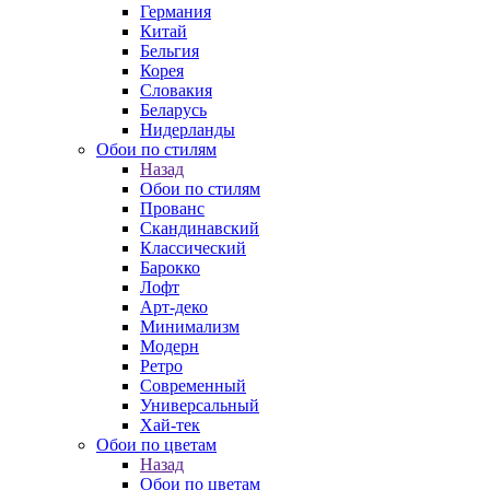
Германия
Китай
Бельгия
Корея
Словакия
Беларусь
Нидерланды
Обои по стилям
Назад
Обои по стилям
Прованс
Скандинавский
Классический
Барокко
Лофт
Арт-деко
Минимализм
Модерн
Ретро
Современный
Универсальный
Хай-тек
Обои по цветам
Назад
Обои по цветам