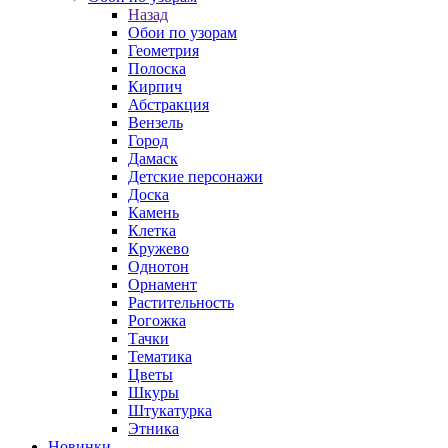
Назад
Обои по узорам
Геометрия
Полоска
Кирпич
Абстракция
Вензель
Город
Дамаск
Детские персонажи
Доска
Камень
Клетка
Кружево
Однотон
Орнамент
Растительность
Рогожка
Тачки
Тематика
Цветы
Шкуры
Штукатурка
Этника
Новинки