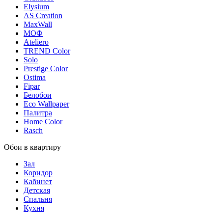
Elysium
AS Creation
MaxWall
МОФ
Ateliero
TREND Color
Solo
Prestige Color
Ostima
Fipar
Белобои
Eco Wallpaper
Палитра
Home Color
Rasch
Обои в квартиру
Зал
Коридор
Кабинет
Детская
Спальня
Кухня