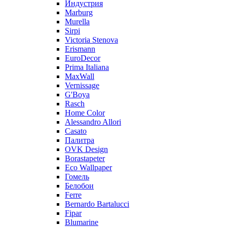
Индустрия
Marburg
Murella
Sirpi
Victoria Stenova
Erismann
EuroDecor
Prima Italiana
MaxWall
Vernissage
G'Boya
Rasch
Home Color
Alessandro Allori
Casato
Палитра
OVK Design
Borastapeter
Eco Wallpaper
Гомель
Белобои
Ferre
Bernardo Bartalucci
Fipar
Blumarine