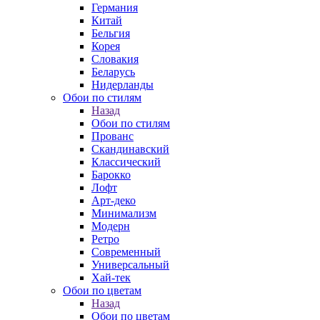
Германия
Китай
Бельгия
Корея
Словакия
Беларусь
Нидерланды
Обои по стилям
Назад
Обои по стилям
Прованс
Скандинавский
Классический
Барокко
Лофт
Арт-деко
Минимализм
Модерн
Ретро
Современный
Универсальный
Хай-тек
Обои по цветам
Назад
Обои по цветам