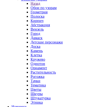
Назад
Обои по узорам
Геометрия
Полоска
Кирпич
Абстракция
Вензель
Город
Дамаск
Детские персонажи
Доска
Камень
Клетка
Кружево
Однотон
Орнамент
Растительность
Рогожка
Тачки
Тематика
Цветы
Шкуры
Штукатурка
Этника
Новинки