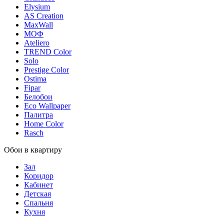
Elysium
AS Creation
MaxWall
МОФ
Ateliero
TREND Color
Solo
Prestige Color
Ostima
Fipar
Белобои
Eco Wallpaper
Палитра
Home Color
Rasch
Обои в квартиру
Зал
Коридор
Кабинет
Детская
Спальня
Кухня