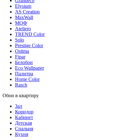
Grandeco
Elysium
AS Creation
MaxWall
МОФ
Ateliero
TREND Color
Solo
Prestige Color
Ostima
Fipar
Белобои
Eco Wallpaper
Палитра
Home Color
Rasch
Обои в квартиру
Зал
Коридор
Кабинет
Детская
Спальня
Кухня