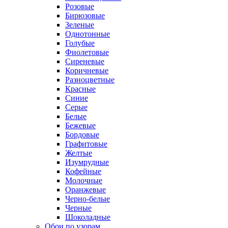
Розовые
Бирюзовые
Зеленые
Однотонные
Голубые
Фиолетовые
Сиреневые
Коричневые
Разноцветные
Красные
Синие
Серые
Белые
Бежевые
Бордовые
Графитовые
Желтые
Изумрудные
Кофейные
Молочные
Оранжевые
Черно-белые
Черные
Шоколадные
Обои по узорам