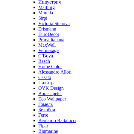
Индустрия
Marburg
Murella
Sirpi
Victoria Stenova
Erismann
EuroDecor
Prima Italiana
MaxWall
Vernissage
G'Boya
Rasch
Home Color
Alessandro Allori
Casato
Палитра
OVK Design
Borastapeter
Eco Wallpaper
Гомель
Белобои
Ferre
Bernardo Bartalucci
Fipar
Blumarine