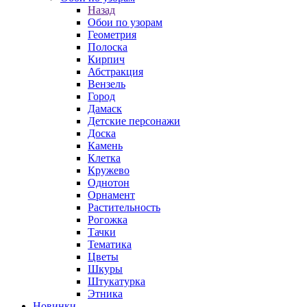
Назад
Обои по узорам
Геометрия
Полоска
Кирпич
Абстракция
Вензель
Город
Дамаск
Детские персонажи
Доска
Камень
Клетка
Кружево
Однотон
Орнамент
Растительность
Рогожка
Тачки
Тематика
Цветы
Шкуры
Штукатурка
Этника
Новинки