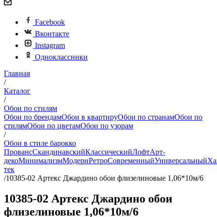
Facebook
Вконтакте
Instagram
Одноклассники
Главная
/
Каталог
/
Обои по стилям
Обои по брендам
Обои в квартиру
Обои по странам
Обои по
стилям
Обои по цветам
Обои по узорам
/
Обои в стиле барокко
Прованс
Скандинавский
Классический
Лофт
Арт-
деко
Минимализм
Модерн
Ретро
Современный
Универсальный
Ха
тек
/
10385-02 Артекс Джардино обои флизелиновые 1,06*10м/6
10385-02 Артекс Джардино обои
флизелиновые 1,06*10м/6