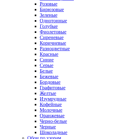
Розовые
Бирюзовые
Зеленые
Однотонные
Голубые
Фиолетовые
Сиреневые
Коричневые
Разноцветные
Красные
Синие
Серые
Белые
Бежевые
Бордовые
Графитовые
Желтые
Изумрудные
Кофейные
Молочные
Оранжевые
Черно-белые
Черные
Шоколадные
Обои по узорам