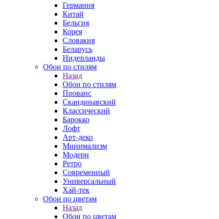
Германия
Китай
Бельгия
Корея
Словакия
Беларусь
Нидерланды
Обои по стилям
Назад
Обои по стилям
Прованс
Скандинавский
Классический
Барокко
Лофт
Арт-деко
Минимализм
Модерн
Ретро
Современный
Универсальный
Хай-тек
Обои по цветам
Назад
Обои по цветам