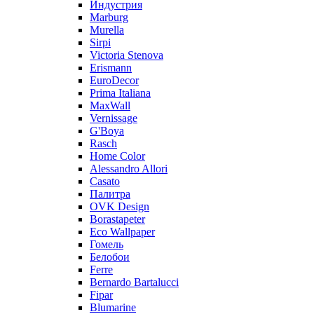
Индустрия
Marburg
Murella
Sirpi
Victoria Stenova
Erismann
EuroDecor
Prima Italiana
MaxWall
Vernissage
G'Boya
Rasch
Home Color
Alessandro Allori
Casato
Палитра
OVK Design
Borastapeter
Eco Wallpaper
Гомель
Белобои
Ferre
Bernardo Bartalucci
Fipar
Blumarine