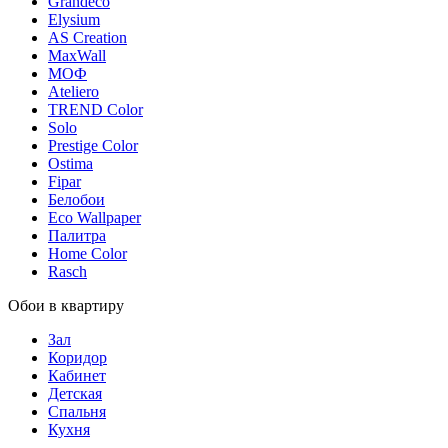
Grandeco
Elysium
AS Creation
MaxWall
МОФ
Ateliero
TREND Color
Solo
Prestige Color
Ostima
Fipar
Белобои
Eco Wallpaper
Палитра
Home Color
Rasch
Обои в квартиру
Зал
Коридор
Кабинет
Детская
Спальня
Кухня