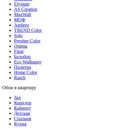
Elysium
AS Creation
MaxWall
МОФ
Ateliero
TREND Color
Solo
Prestige Color
Ostima
Fipar
Белобои
Eco Wallpaper
Палитра
Home Color
Rasch
Обои в квартиру
Зал
Коридор
Кабинет
Детская
Спальня
Кухня