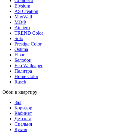
Grandeco
Elysium
AS Creation
MaxWall
МОФ
Ateliero
TREND Color
Solo
Prestige Color
Ostima
Fipar
Белобои
Eco Wallpaper
Палитра
Home Color
Rasch
Обои в квартиру
Зал
Коридор
Кабинет
Детская
Спальня
Кухня