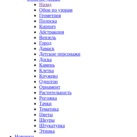
Назад
Обои по узорам
Геометрия
Полоска
Кирпич
Абстракция
Вензель
Город
Дамаск
Детские персонажи
Доска
Камень
Клетка
Кружево
Однотон
Орнамент
Растительность
Рогожка
Тачки
Тематика
Цветы
Шкуры
Штукатурка
Этника
Новинки