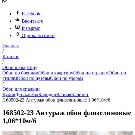
Facebook
Вконтакте
Instagram
Одноклассники
Главная
/
Каталог
/
Обои в квартиру
Обои по брендам
Обои в квартиру
Обои по странам
Обои по
стилям
Обои по цветам
Обои по узорам
/
Обои для спальни
Кухня
Детская
Зал
Коридор
Ванная
Кабинет
/
168502-23 Антураж обои флизелиновые 1,06*10м/6
168502-23 Антураж обои флизелиновые
1,06*10м/6