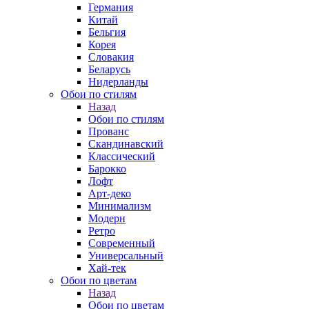
Германия
Китай
Бельгия
Корея
Словакия
Беларусь
Нидерланды
Обои по стилям
Назад
Обои по стилям
Прованс
Скандинавский
Классический
Барокко
Лофт
Арт-деко
Минимализм
Модерн
Ретро
Современный
Универсальный
Хай-тек
Обои по цветам
Назад
Обои по цветам