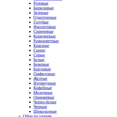
Розовые
Бирюзовые
Зеленые
Однотонные
Голубые
Фиолетовые
Сиреневые
Коричневые
Разноцветные
Красные
Синие
Серые
Белые
Бежевые
Бордовые
Графитовые
Желтые
Изумрудные
Кофейные
Молочные
Оранжевые
Черно-белые
Черные
Шоколадные
Обои по узорам