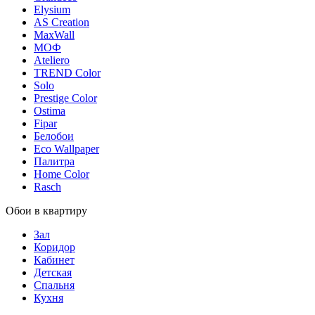
Elysium
AS Creation
MaxWall
МОФ
Ateliero
TREND Color
Solo
Prestige Color
Ostima
Fipar
Белобои
Eco Wallpaper
Палитра
Home Color
Rasch
Обои в квартиру
Зал
Коридор
Кабинет
Детская
Спальня
Кухня