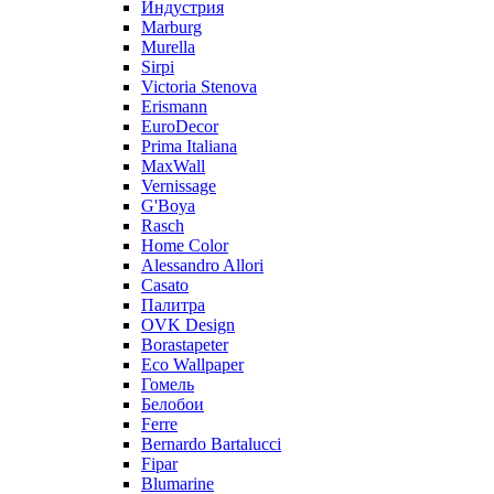
Индустрия
Marburg
Murella
Sirpi
Victoria Stenova
Erismann
EuroDecor
Prima Italiana
MaxWall
Vernissage
G'Boya
Rasch
Home Color
Alessandro Allori
Casato
Палитра
OVK Design
Borastapeter
Eco Wallpaper
Гомель
Белобои
Ferre
Bernardo Bartalucci
Fipar
Blumarine