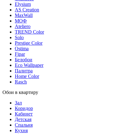
Elysium
AS Creation
MaxWall
МОФ
Ateliero
TREND Color
Solo
Prestige Color
Ostima
Fipar
Белобои
Eco Wallpaper
Палитра
Home Color
Rasch
Обои в квартиру
Зал
Коридор
Кабинет
Детская
Спальня
Кухня