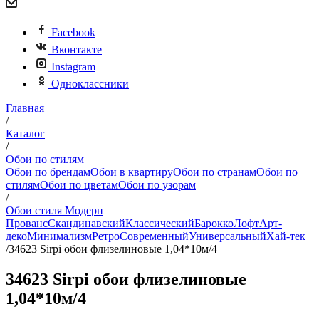
Facebook
Вконтакте
Instagram
Одноклассники
Главная
/
Каталог
/
Обои по стилям
Обои по брендам
Обои в квартиру
Обои по странам
Обои по
стилям
Обои по цветам
Обои по узорам
/
Обои стиля Модерн
Прованс
Скандинавский
Классический
Барокко
Лофт
Арт-
деко
Минимализм
Ретро
Современный
Универсальный
Хай-тек
/
34623 Sirpi обои флизелиновые 1,04*10м/4
34623 Sirpi обои флизелиновые
1,04*10м/4