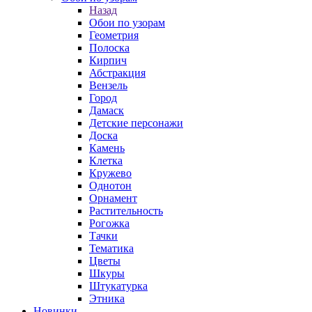
Назад
Обои по узорам
Геометрия
Полоска
Кирпич
Абстракция
Вензель
Город
Дамаск
Детские персонажи
Доска
Камень
Клетка
Кружево
Однотон
Орнамент
Растительность
Рогожка
Тачки
Тематика
Цветы
Шкуры
Штукатурка
Этника
Новинки