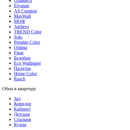
Grandeco
Elysium
AS Creation
MaxWall
МОФ
Ateliero
TREND Color
Solo
Prestige Color
Ostima
Fipar
Белобои
Eco Wallpaper
Палитра
Home Color
Rasch
Обои в квартиру
Зал
Коридор
Кабинет
Детская
Спальня
Кухня