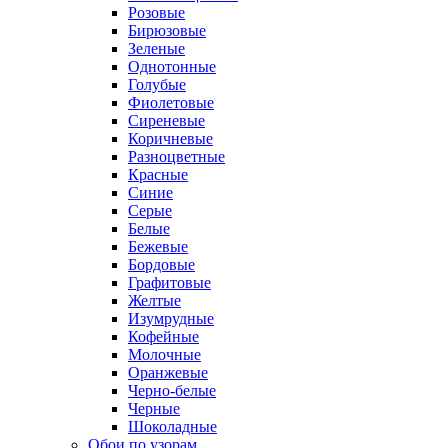
Розовые
Бирюзовые
Зеленые
Однотонные
Голубые
Фиолетовые
Сиреневые
Коричневые
Разноцветные
Красные
Синие
Серые
Белые
Бежевые
Бордовые
Графитовые
Желтые
Изумрудные
Кофейные
Молочные
Оранжевые
Черно-белые
Черные
Шоколадные
Обои по узорам