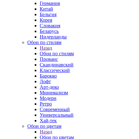
Германия
Китай
Бельгия
Корея
Словакия
Беларусь
Нидерланды
Обои по стилям
Назад
Обои по стилям
Прованс
Скандинавский
Классический
Барокко
Лофт
Арт-деко
Минимализм
Модерн
Ретро
Современный
Универсальный
Хай-тек
Обои по цветам
Назад
Обои по цветам