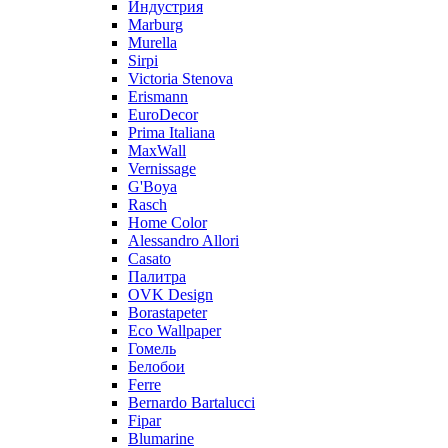
Индустрия
Marburg
Murella
Sirpi
Victoria Stenova
Erismann
EuroDecor
Prima Italiana
MaxWall
Vernissage
G'Boya
Rasch
Home Color
Alessandro Allori
Casato
Палитра
OVK Design
Borastapeter
Eco Wallpaper
Гомель
Белобои
Ferre
Bernardo Bartalucci
Fipar
Blumarine