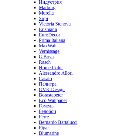
Индустрия
Marburg
Murella
Sirpi
Victoria Stenova
Erismann
EuroDecor
Prima Italiana
MaxWall
Vernissage
G'Boya
Rasch
Home Color
Alessandro Allori
Casato
Палитра
OVK Design
Borastapeter
Eco Wallpaper
Гомель
Белобои
Ferre
Bernardo Bartalucci
Fipar
Blumarine