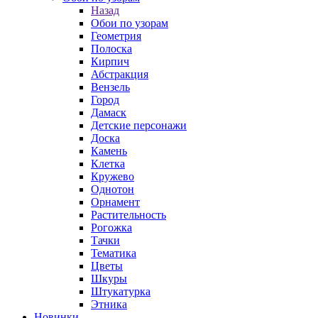
Назад
Обои по узорам
Геометрия
Полоска
Кирпич
Абстракция
Вензель
Город
Дамаск
Детские персонажи
Доска
Камень
Клетка
Кружево
Однотон
Орнамент
Растительность
Рогожка
Тачки
Тематика
Цветы
Шкуры
Штукатурка
Этника
Новинки