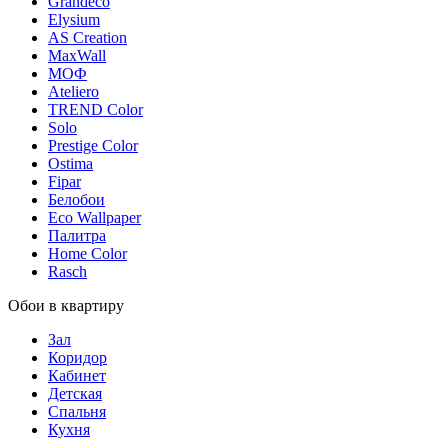
Grandeco
Elysium
AS Creation
MaxWall
МОФ
Ateliero
TREND Color
Solo
Prestige Color
Ostima
Fipar
Белобои
Eco Wallpaper
Палитра
Home Color
Rasch
Обои в квартиру
Зал
Коридор
Кабинет
Детская
Спальня
Кухня