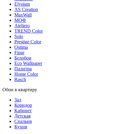
Elysium
AS Creation
MaxWall
МОФ
Ateliero
TREND Color
Solo
Prestige Color
Ostima
Fipar
Белобои
Eco Wallpaper
Палитра
Home Color
Rasch
Обои в квартиру
Зал
Коридор
Кабинет
Детская
Спальня
Кухня