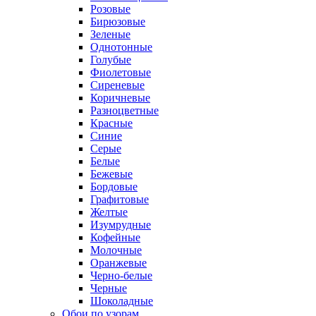
Розовые
Бирюзовые
Зеленые
Однотонные
Голубые
Фиолетовые
Сиреневые
Коричневые
Разноцветные
Красные
Синие
Серые
Белые
Бежевые
Бордовые
Графитовые
Желтые
Изумрудные
Кофейные
Молочные
Оранжевые
Черно-белые
Черные
Шоколадные
Обои по узорам