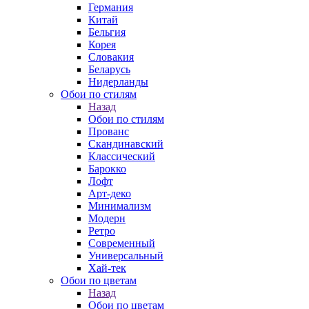
Германия
Китай
Бельгия
Корея
Словакия
Беларусь
Нидерланды
Обои по стилям
Назад
Обои по стилям
Прованс
Скандинавский
Классический
Барокко
Лофт
Арт-деко
Минимализм
Модерн
Ретро
Современный
Универсальный
Хай-тек
Обои по цветам
Назад
Обои по цветам