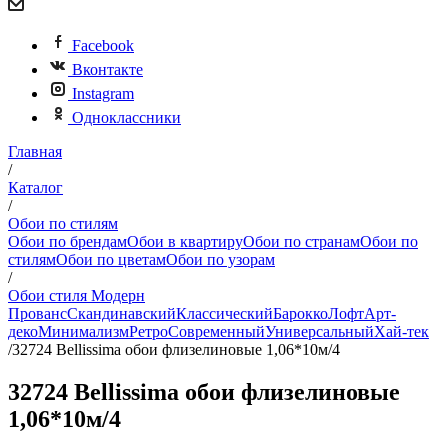
Facebook
Вконтакте
Instagram
Одноклассники
Главная
/
Каталог
/
Обои по стилям
Обои по брендам
Обои в квартиру
Обои по странам
Обои по
стилям
Обои по цветам
Обои по узорам
/
Обои стиля Модерн
Прованс
Скандинавский
Классический
Барокко
Лофт
Арт-
деко
Минимализм
Ретро
Современный
Универсальный
Хай-тек
/
32724 Bellissima обои флизелиновые 1,06*10м/4
32724 Bellissima обои флизелиновые
1,06*10м/4