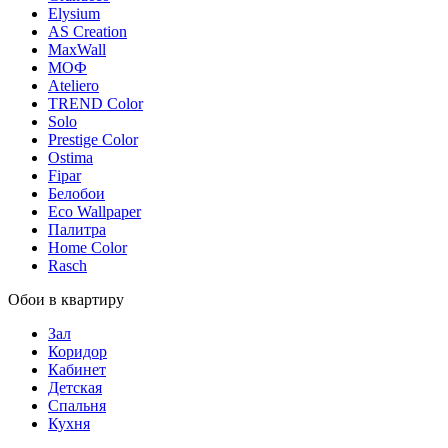
Elysium
AS Creation
MaxWall
МОФ
Ateliero
TREND Color
Solo
Prestige Color
Ostima
Fipar
Белобои
Eco Wallpaper
Палитра
Home Color
Rasch
Обои в квартиру
Зал
Коридор
Кабинет
Детская
Спальня
Кухня