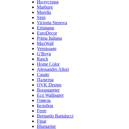
Индустрия
Marburg
Murella
Sirpi
Victoria Stenova
Erismann
EuroDecor
Prima Italiana
MaxWall
Vernissage
G'Boya
Rasch
Home Color
Alessandro Allori
Casato
Палитра
OVK Design
Borastapeter
Eco Wallpaper
Гомель
Белобои
Ferre
Bernardo Bartalucci
Fipar
Blumarine