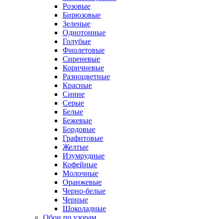
Розовые
Бирюзовые
Зеленые
Однотонные
Голубые
Фиолетовые
Сиреневые
Коричневые
Разноцветные
Красные
Синие
Серые
Белые
Бежевые
Бордовые
Графитовые
Желтые
Изумрудные
Кофейные
Молочные
Оранжевые
Черно-белые
Черные
Шоколадные
Обои по узорам