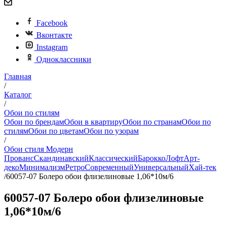
Facebook
Вконтакте
Instagram
Одноклассники
Главная
/
Каталог
/
Обои по стилям
Обои по брендам
Обои в квартиру
Обои по странам
Обои по
стилям
Обои по цветам
Обои по узорам
/
Обои стиля Модерн
Прованс
Скандинавский
Классический
Барокко
Лофт
Арт-
деко
Минимализм
Ретро
Современный
Универсальный
Хай-тек
/
60057-07 Болеро обои флизелиновые 1,06*10м/6
60057-07 Болеро обои флизелиновые
1,06*10м/6