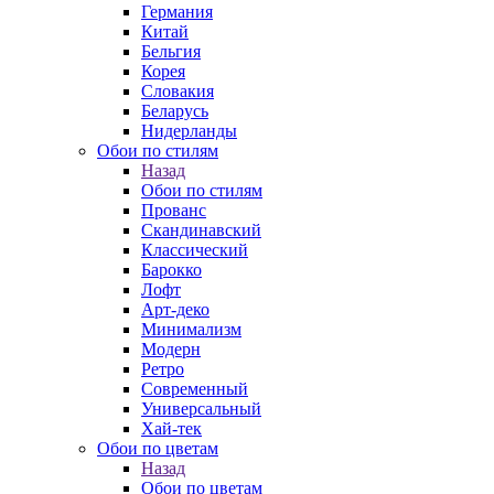
Германия
Китай
Бельгия
Корея
Словакия
Беларусь
Нидерланды
Обои по стилям
Назад
Обои по стилям
Прованс
Скандинавский
Классический
Барокко
Лофт
Арт-деко
Минимализм
Модерн
Ретро
Современный
Универсальный
Хай-тек
Обои по цветам
Назад
Обои по цветам