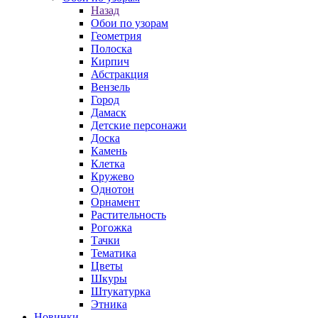
Назад
Обои по узорам
Геометрия
Полоска
Кирпич
Абстракция
Вензель
Город
Дамаск
Детские персонажи
Доска
Камень
Клетка
Кружево
Однотон
Орнамент
Растительность
Рогожка
Тачки
Тематика
Цветы
Шкуры
Штукатурка
Этника
Новинки