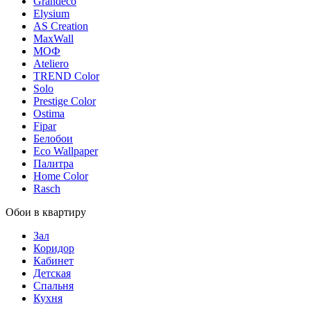
Grandeco
Elysium
AS Creation
MaxWall
МОФ
Ateliero
TREND Color
Solo
Prestige Color
Ostima
Fipar
Белобои
Eco Wallpaper
Палитра
Home Color
Rasch
Обои в квартиру
Зал
Коридор
Кабинет
Детская
Спальня
Кухня