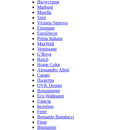
Индустрия
Marburg
Murella
Sirpi
Victoria Stenova
Erismann
EuroDecor
Prima Italiana
MaxWall
Vernissage
G'Boya
Rasch
Home Color
Alessandro Allori
Casato
Палитра
OVK Design
Borastapeter
Eco Wallpaper
Гомель
Белобои
Ferre
Bernardo Bartalucci
Fipar
Blumarine