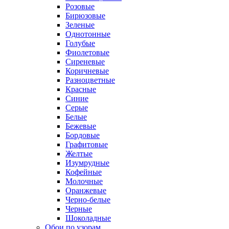
Розовые
Бирюзовые
Зеленые
Однотонные
Голубые
Фиолетовые
Сиреневые
Коричневые
Разноцветные
Красные
Синие
Серые
Белые
Бежевые
Бордовые
Графитовые
Желтые
Изумрудные
Кофейные
Молочные
Оранжевые
Черно-белые
Черные
Шоколадные
Обои по узорам