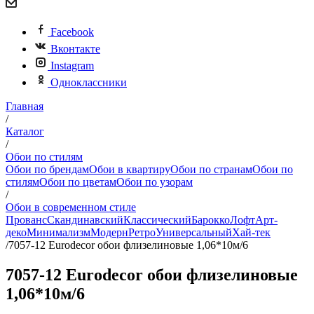
Facebook
Вконтакте
Instagram
Одноклассники
Главная
/
Каталог
/
Обои по стилям
Обои по брендам
Обои в квартиру
Обои по странам
Обои по
стилям
Обои по цветам
Обои по узорам
/
Обои в современном стиле
Прованс
Скандинавский
Классический
Барокко
Лофт
Арт-
деко
Минимализм
Модерн
Ретро
Универсальный
Хай-тек
/
7057-12 Eurodecor обои флизелиновые 1,06*10м/6
7057-12 Eurodecor обои флизелиновые
1,06*10м/6