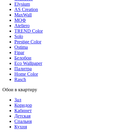
Elysium
AS Creation
MaxWall
МОФ
Ateliero
TREND Color
Solo
Prestige Color
Ostima
Fipar
Белобои
Eco Wallpaper
Палитра
Home Color
Rasch
Обои в квартиру
Зал
Коридор
Кабинет
Детская
Спальня
Кухня