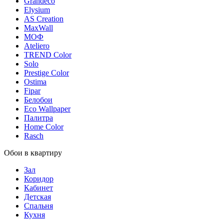
Grandeco
Elysium
AS Creation
MaxWall
МОФ
Ateliero
TREND Color
Solo
Prestige Color
Ostima
Fipar
Белобои
Eco Wallpaper
Палитра
Home Color
Rasch
Обои в квартиру
Зал
Коридор
Кабинет
Детская
Спальня
Кухня