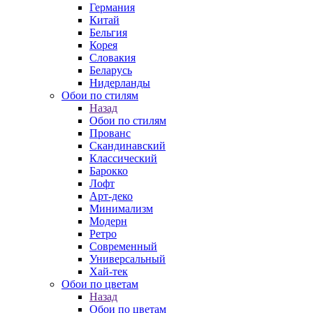
Германия
Китай
Бельгия
Корея
Словакия
Беларусь
Нидерланды
Обои по стилям
Назад
Обои по стилям
Прованс
Скандинавский
Классический
Барокко
Лофт
Арт-деко
Минимализм
Модерн
Ретро
Современный
Универсальный
Хай-тек
Обои по цветам
Назад
Обои по цветам