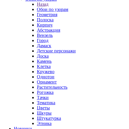
Назад
Обои по узорам
Геометрия
Полоска
Кирпич
Абстракция
Вензель
Город
Дамаск
Детские персонажи
Доска
Камень
Клетка
Кружево
Однотон
Орнамент
Растительность
Рогожка
Тачки
Тематика
Цветы
Шкуры
Штукатурка
Этника
Новинки