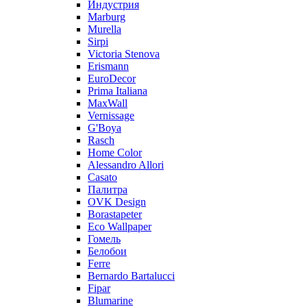
Индустрия
Marburg
Murella
Sirpi
Victoria Stenova
Erismann
EuroDecor
Prima Italiana
MaxWall
Vernissage
G'Boya
Rasch
Home Color
Alessandro Allori
Casato
Палитра
OVK Design
Borastapeter
Eco Wallpaper
Гомель
Белобои
Ferre
Bernardo Bartalucci
Fipar
Blumarine