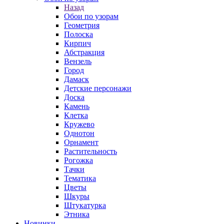
Назад
Обои по узорам
Геометрия
Полоска
Кирпич
Абстракция
Вензель
Город
Дамаск
Детские персонажи
Доска
Камень
Клетка
Кружево
Однотон
Орнамент
Растительность
Рогожка
Тачки
Тематика
Цветы
Шкуры
Штукатурка
Этника
Новинки