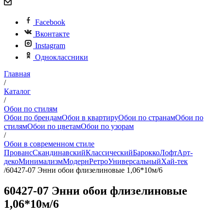
Facebook
Вконтакте
Instagram
Одноклассники
Главная
/
Каталог
/
Обои по стилям
Обои по брендам
Обои в квартиру
Обои по странам
Обои по
стилям
Обои по цветам
Обои по узорам
/
Обои в современном стиле
Прованс
Скандинавский
Классический
Барокко
Лофт
Арт-
деко
Минимализм
Модерн
Ретро
Универсальный
Хай-тек
/
60427-07 Энни обои флизелиновые 1,06*10м/6
60427-07 Энни обои флизелиновые
1,06*10м/6