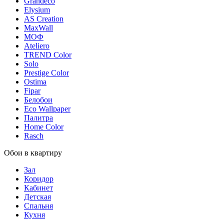
Grandeco
Elysium
AS Creation
MaxWall
МОФ
Ateliero
TREND Color
Solo
Prestige Color
Ostima
Fipar
Белобои
Eco Wallpaper
Палитра
Home Color
Rasch
Обои в квартиру
Зал
Коридор
Кабинет
Детская
Спальня
Кухня