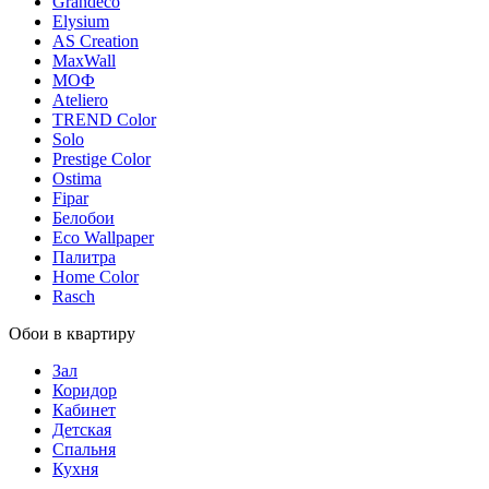
Grandeco
Elysium
AS Creation
MaxWall
МОФ
Ateliero
TREND Color
Solo
Prestige Color
Ostima
Fipar
Белобои
Eco Wallpaper
Палитра
Home Color
Rasch
Обои в квартиру
Зал
Коридор
Кабинет
Детская
Спальня
Кухня