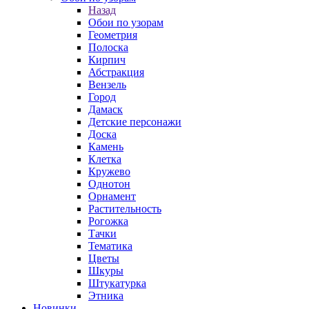
Назад
Обои по узорам
Геометрия
Полоска
Кирпич
Абстракция
Вензель
Город
Дамаск
Детские персонажи
Доска
Камень
Клетка
Кружево
Однотон
Орнамент
Растительность
Рогожка
Тачки
Тематика
Цветы
Шкуры
Штукатурка
Этника
Новинки