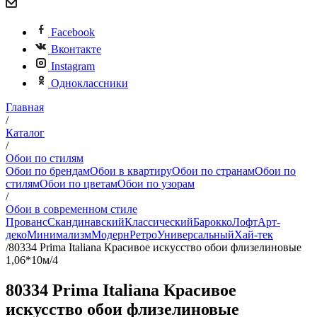
Facebook
Вконтакте
Instagram
Одноклассники
Главная
/
Каталог
/
Обои по стилям
Обои по брендам
Обои в квартиру
Обои по странам
Обои по
стилям
Обои по цветам
Обои по узорам
/
Обои в современном стиле
Прованс
Скандинавский
Классический
Барокко
Лофт
Арт-
деко
Минимализм
Модерн
Ретро
Универсальный
Хай-тек
/
80334 Prima Italiana Красивое искусство обои флизелиновые
1,06*10м/4
80334 Prima Italiana Красивое
искусство обои флизелиновые