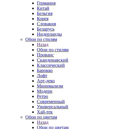
Германия
Китай
Бельгия
Корея
Словакия
Беларусь
Нидерланды
Обои по стилям
Назад
Обои по стилям
Прованс
Скандинавский
Классический
Барокко
Лофт
Арт-деко
Минимализм
Модерн
Ретро
Современный
Универсальный
Хай-тек
Обои по цветам
Назад
Обои по цветам