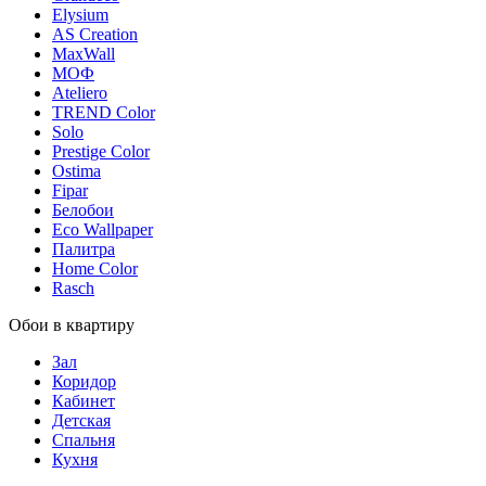
Elysium
AS Creation
MaxWall
МОФ
Ateliero
TREND Color
Solo
Prestige Color
Ostima
Fipar
Белобои
Eco Wallpaper
Палитра
Home Color
Rasch
Обои в квартиру
Зал
Коридор
Кабинет
Детская
Спальня
Кухня