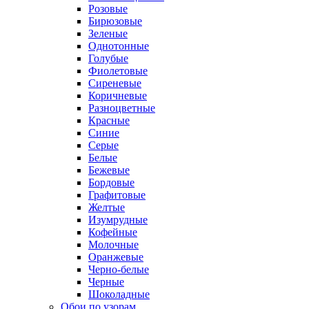
Розовые
Бирюзовые
Зеленые
Однотонные
Голубые
Фиолетовые
Сиреневые
Коричневые
Разноцветные
Красные
Синие
Серые
Белые
Бежевые
Бордовые
Графитовые
Желтые
Изумрудные
Кофейные
Молочные
Оранжевые
Черно-белые
Черные
Шоколадные
Обои по узорам