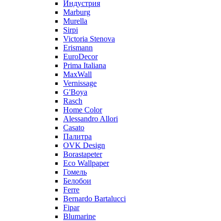
Индустрия
Marburg
Murella
Sirpi
Victoria Stenova
Erismann
EuroDecor
Prima Italiana
MaxWall
Vernissage
G'Boya
Rasch
Home Color
Alessandro Allori
Casato
Палитра
OVK Design
Borastapeter
Eco Wallpaper
Гомель
Белобои
Ferre
Bernardo Bartalucci
Fipar
Blumarine