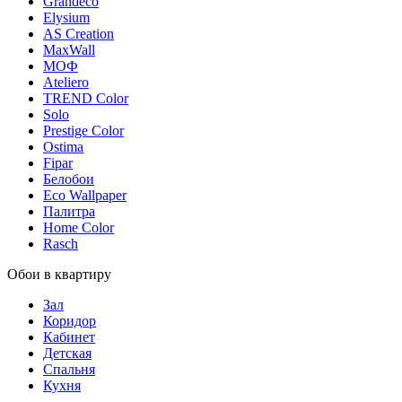
Grandeco
Elysium
AS Creation
MaxWall
МОФ
Ateliero
TREND Color
Solo
Prestige Color
Ostima
Fipar
Белобои
Eco Wallpaper
Палитра
Home Color
Rasch
Обои в квартиру
Зал
Коридор
Кабинет
Детская
Спальня
Кухня