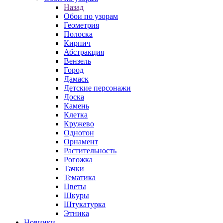
Назад
Обои по узорам
Геометрия
Полоска
Кирпич
Абстракция
Вензель
Город
Дамаск
Детские персонажи
Доска
Камень
Клетка
Кружево
Однотон
Орнамент
Растительность
Рогожка
Тачки
Тематика
Цветы
Шкуры
Штукатурка
Этника
Новинки