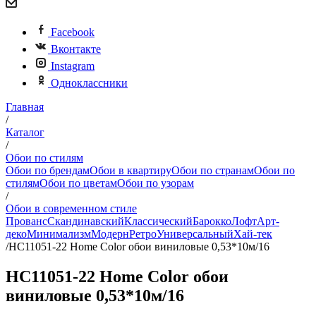
Facebook
Вконтакте
Instagram
Одноклассники
Главная
/
Каталог
/
Обои по стилям
Обои по брендам
Обои в квартиру
Обои по странам
Обои по
стилям
Обои по цветам
Обои по узорам
/
Обои в современном стиле
Прованс
Скандинавский
Классический
Барокко
Лофт
Арт-
деко
Минимализм
Модерн
Ретро
Универсальный
Хай-тек
/
HC11051-22 Home Color обои виниловые 0,53*10м/16
HC11051-22 Home Color обои
виниловые 0,53*10м/16