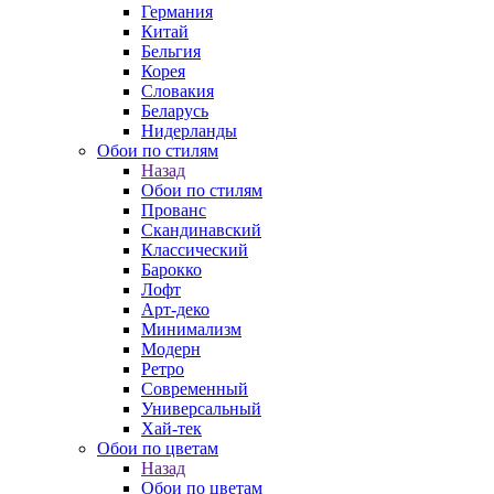
Германия
Китай
Бельгия
Корея
Словакия
Беларусь
Нидерланды
Обои по стилям
Назад
Обои по стилям
Прованс
Скандинавский
Классический
Барокко
Лофт
Арт-деко
Минимализм
Модерн
Ретро
Современный
Универсальный
Хай-тек
Обои по цветам
Назад
Обои по цветам