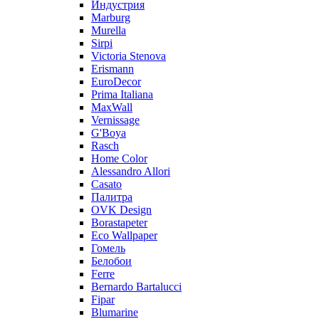
Индустрия
Marburg
Murella
Sirpi
Victoria Stenova
Erismann
EuroDecor
Prima Italiana
MaxWall
Vernissage
G'Boya
Rasch
Home Color
Alessandro Allori
Casato
Палитра
OVK Design
Borastapeter
Eco Wallpaper
Гомель
Белобои
Ferre
Bernardo Bartalucci
Fipar
Blumarine