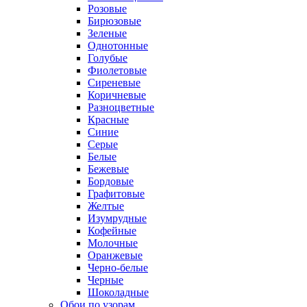
Розовые
Бирюзовые
Зеленые
Однотонные
Голубые
Фиолетовые
Сиреневые
Коричневые
Разноцветные
Красные
Синие
Серые
Белые
Бежевые
Бордовые
Графитовые
Желтые
Изумрудные
Кофейные
Молочные
Оранжевые
Черно-белые
Черные
Шоколадные
Обои по узорам