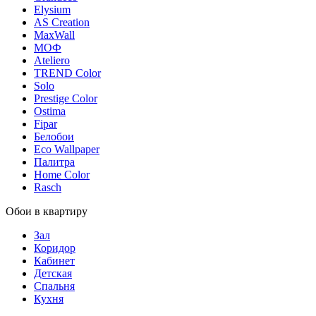
Elysium
AS Creation
MaxWall
МОФ
Ateliero
TREND Color
Solo
Prestige Color
Ostima
Fipar
Белобои
Eco Wallpaper
Палитра
Home Color
Rasch
Обои в квартиру
Зал
Коридор
Кабинет
Детская
Спальня
Кухня