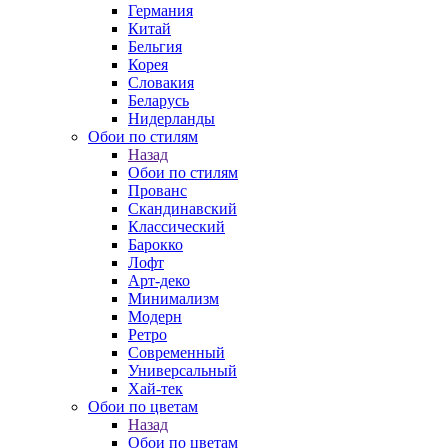
Германия
Китай
Бельгия
Корея
Словакия
Беларусь
Нидерланды
Обои по стилям
Назад
Обои по стилям
Прованс
Скандинавский
Классический
Барокко
Лофт
Арт-деко
Минимализм
Модерн
Ретро
Современный
Универсальный
Хай-тек
Обои по цветам
Назад
Обои по цветам