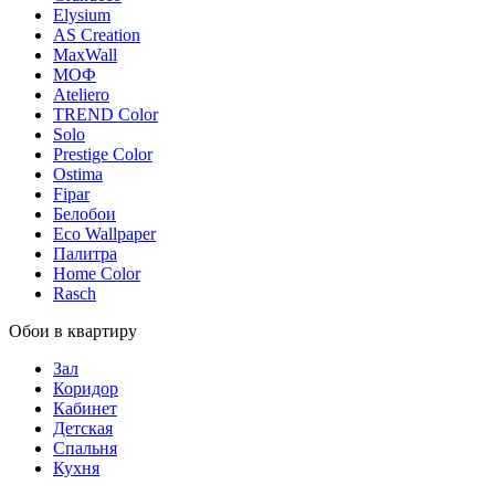
Elysium
AS Creation
MaxWall
МОФ
Ateliero
TREND Color
Solo
Prestige Color
Ostima
Fipar
Белобои
Eco Wallpaper
Палитра
Home Color
Rasch
Обои в квартиру
Зал
Коридор
Кабинет
Детская
Спальня
Кухня