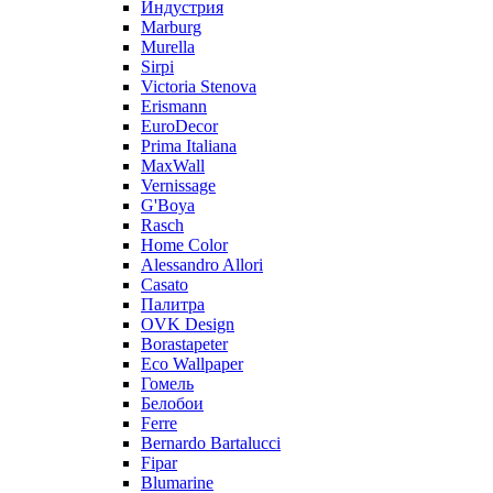
Индустрия
Marburg
Murella
Sirpi
Victoria Stenova
Erismann
EuroDecor
Prima Italiana
MaxWall
Vernissage
G'Boya
Rasch
Home Color
Alessandro Allori
Casato
Палитра
OVK Design
Borastapeter
Eco Wallpaper
Гомель
Белобои
Ferre
Bernardo Bartalucci
Fipar
Blumarine