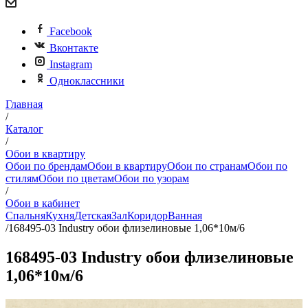
Facebook
Вконтакте
Instagram
Одноклассники
Главная
/
Каталог
/
Обои в квартиру
Обои по брендам
Обои в квартиру
Обои по странам
Обои по
стилям
Обои по цветам
Обои по узорам
/
Обои в кабинет
Спальня
Кухня
Детская
Зал
Коридор
Ванная
/
168495-03 Industry обои флизелиновые 1,06*10м/6
168495-03 Industry обои флизелиновые
1,06*10м/6