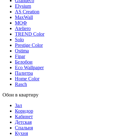
Grandeco
Elysium
AS Creation
MaxWall
МОФ
Ateliero
TREND Color
Solo
Prestige Color
Ostima
Fipar
Белобои
Eco Wallpaper
Палитра
Home Color
Rasch
Обои в квартиру
Зал
Коридор
Кабинет
Детская
Спальня
Кухня