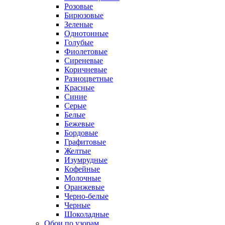
Розовые
Бирюзовые
Зеленые
Однотонные
Голубые
Фиолетовые
Сиреневые
Коричневые
Разноцветные
Красные
Синие
Серые
Белые
Бежевые
Бордовые
Графитовые
Желтые
Изумрудные
Кофейные
Молочные
Оранжевые
Черно-белые
Черные
Шоколадные
Обои по узорам