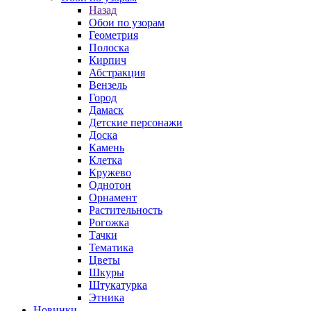
Назад
Обои по узорам
Геометрия
Полоска
Кирпич
Абстракция
Вензель
Город
Дамаск
Детские персонажи
Доска
Камень
Клетка
Кружево
Однотон
Орнамент
Растительность
Рогожка
Тачки
Тематика
Цветы
Шкуры
Штукатурка
Этника
Новинки